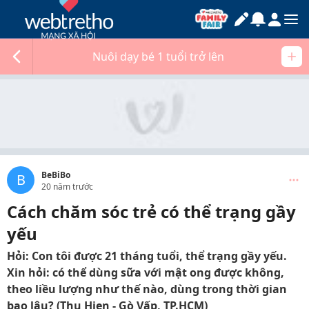
Nuôi dạy bé 1 tuổi trở lên
BeBiBo
B
20 năm trước
Cách chăm sóc trẻ có thể trạng gầy
yếu
Hỏi: Con tôi được 21 tháng tuổi, thể trạng gầy yếu.
Xin hỏi: có thể dùng sữa với mật ong được không,
theo liều lượng như thế nào, dùng trong thời gian
bao lâu? (Thu Hien - Gò Vấp, TP.HCM)