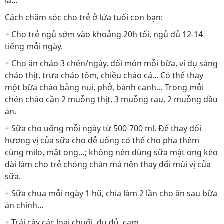
lá...
Cách chăm sóc cho trẻ ở lứa tuổi con bạn:
+ Cho trẻ ngủ sớm vào khoảng 20h tối, ngủ đủ 12-14
tiếng mỗi ngày.
+ Cho ăn cháo 3 chén/ngày, đổi món mỗi bữa, ví dụ sáng
cháo thịt, trưa cháo tôm, chiều cháo cá... Có thể thay
một bữa cháo bằng nui, phở, bánh canh… Trong mỗi
chén cháo cần 2 muỗng thịt, 3 muỗng rau, 2 muỗng dầu
ăn.
+ Sữa cho uống mỗi ngày từ 500-700 ml. Để thay đổi
hương vị của sữa cho dễ uống có thể cho pha thêm
cùng milo, mật ong…; không nên dùng sữa mật ong kéo
dài làm cho trẻ chóng chán mà nên thay đổi mùi vị của
sữa.
+ Sữa chua mỗi ngày 1 hũ, chia làm 2 lần cho ăn sau bữa
ăn chính…
+ Trái cây các loại chuối, đu đủ, cam…