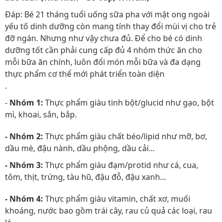
Đáp: Bé 21 tháng tuổi uống sữa pha với mật ong ngoài
yếu tố dinh dưỡng còn mang tính thay đổi mùi vị cho trẻ
đỡ ngán. Nhưng như vậy chưa đủ. Để cho bé có dinh
dưỡng tốt cần phải cung cấp đủ 4 nhóm thức ăn cho
mỗi bữa ăn chính, luôn đổi món mỗi bữa và đa dạng
thực phẩm cơ thể mới phát triển toàn diện
.
-
Nhóm 1:
Thực phẩm giàu tinh bột/glucid như gạo, bột
mì, khoai, sắn, bắp.
- Nhóm 2:
Thực phẩm giàu chất béo/lipid như mỡ, bơ,
dầu mè, đậu nành, dầu phộng, dầu cải...
- Nhóm 3:
Thực phẩm giàu đạm/protid như cá, cua,
tôm, thịt, trứng, tàu hũ, đậu đỗ, đậu xanh...
- Nhóm 4:
Thực phẩm giàu vitamin, chất xơ, muối
khoáng, nước bao gồm trái cây, rau củ quả các loại, rau