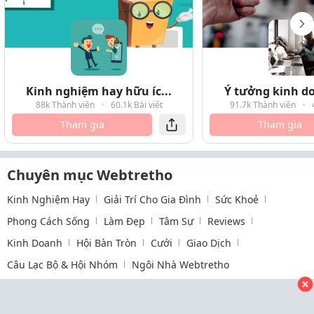
Kinh nghiệm hay hữu íc...
Ý tưởng kinh do
88k Thành viên
·
60.1k Bài viết
91.7k Thành viên
·
Tham gia
Tham gia
Chuyên mục Webtretho
Kinh Nghiệm Hay
Giải Trí Cho Gia Đình
Sức Khoẻ
Phong Cách Sống
Làm Đẹp
Tâm Sự
Reviews
Kinh Doanh
Hội Bàn Tròn
Cưới
Giao Dịch
Câu Lạc Bộ & Hội Nhóm
Ngôi Nhà Webtretho