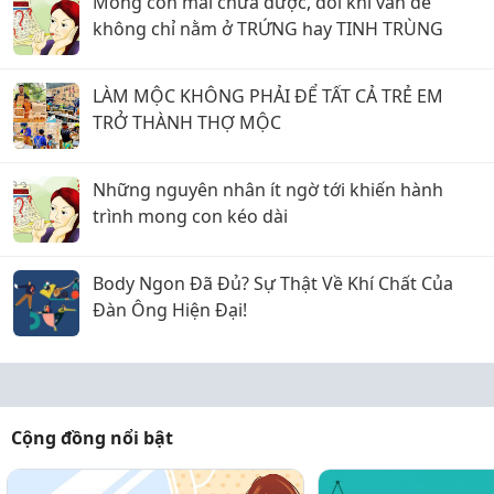
Mong con mãi chưa được, đôi khi vấn đề
không chỉ nằm ở TRỨNG hay TINH TRÙNG
LÀM MỘC KHÔNG PHẢI ĐỂ TẤT CẢ TRẺ EM
TRỞ THÀNH THỢ MỘC
Những nguyên nhân ít ngờ tới khiến hành
trình mong con kéo dài
Body Ngon Đã Đủ? Sự Thật Về Khí Chất Của
Đàn Ông Hiện Đại!
Cộng đồng nổi bật