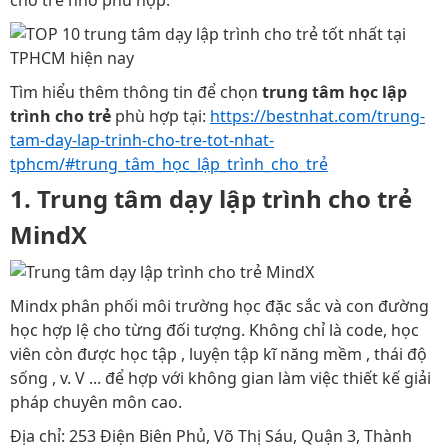
cho trẻ nhỏ phù hợp.
Tìm hiểu thêm thông tin để chọn
trung tâm học lập
trình cho trẻ
phù hợp tại:
https://bestnhat.com/trung-
tam-day-lap-trinh-cho-tre-tot-nhat-
tphcm/#trung_tâm_học_lập_trình_cho_trẻ
1. Trung tâm dạy lập trình cho trẻ
MindX
Mindx phân phối môi trường học đặc sắc và con đường
học hợp lệ cho từng đối tượng. Không chỉ là code, học
viên còn được học tập , luyện tập kĩ năng mềm , thái độ
sống , v. V ... để hợp với không gian làm việc thiết kế giải
pháp chuyên môn cao.
Địa chỉ: 253 Điện Biên Phủ, Võ Thị Sáu, Quận 3, Thành