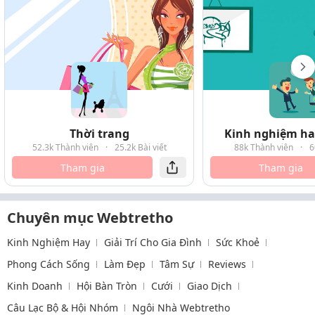
Thời trang
Kinh nghiệm hay
52.3k Thành viên
·
25.2k Bài viết
88k Thành viên
·
6
Tham gia
Tham gia
Chuyên mục Webtretho
Kinh Nghiệm Hay
Giải Trí Cho Gia Đình
Sức Khoẻ
Phong Cách Sống
Làm Đẹp
Tâm Sự
Reviews
Kinh Doanh
Hội Bàn Tròn
Cưới
Giao Dịch
Câu Lạc Bộ & Hội Nhóm
Ngôi Nhà Webtretho