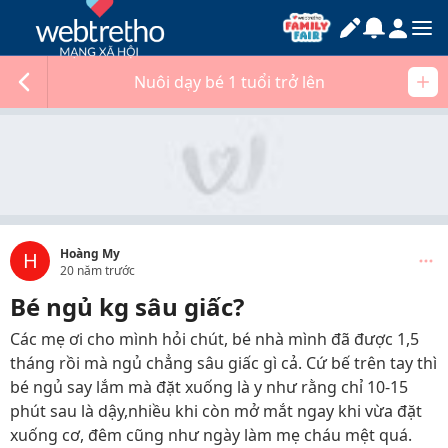
Nuôi dạy bé 1 tuổi trở lên
Hoàng My
H
20 năm trước
Bé ngủ kg sâu giấc?
Các mẹ ơi cho mình hỏi chút, bé nhà mình đã được 1,5
tháng rồi mà ngủ chẳng sâu giấc gì cả. Cứ bế trên tay thì
bé ngủ say lắm mà đặt xuống là y như rằng chỉ 10-15
phút sau là dậy,nhiều khi còn mở mắt ngay khi vừa đặt
xuống cơ, đêm cũng như ngày làm mẹ cháu mệt quá.