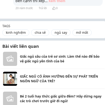
bên cạnh thì xếp
...
Xem thêm
20 năm trước
Trả lời
0
TAGS
kinh nghiệm
chia sẻ
ngủ say
mở mắt
Bài viết liên quan
Giấc ngủ sâu của trẻ sơ sinh: Làm thế nào để bảo
vệ giấc ngủ yên tĩnh của bé
GIẤC NGỦ CÓ ẢNH HƯỞNG ĐẾN SỰ PHÁT TRIỂN
NGÔN NGỮ CỦA TRẺ?
Bé 2 tuổi hay thức giấc giữa đêm? Hãy dừng ngay
các trò chơi trước giờ đi ngủ!