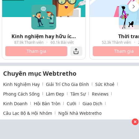
Kinh nghiệm hay hữu íc...
Thời tr
87.9k Thành viên
·
60.1k Bài viết
52.3k Thành viên
·
Tham gia
Tham gia
Chuyên mục Webtretho
Kinh Nghiệm Hay
Giải Trí Cho Gia Đình
Sức Khoẻ
Phong Cách Sống
Làm Đẹp
Tâm Sự
Reviews
Kinh Doanh
Hội Bàn Tròn
Cưới
Giao Dịch
Câu Lạc Bộ & Hội Nhóm
Ngôi Nhà Webtretho