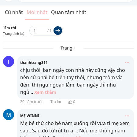
Cũ nhất
Mới nhất
Quan tâm nhất
Tìm tới
/
1
Trang bình luận
Trang 1
T
thanhtrang311
chịu thôi! ban ngày con nhà này cũng vậy cho
nên cứ phải bế trên tay thôi, nhưng trộm vía
đêm thì ngu ngoan lắm. ban ngày thì như
ngủ
...
Xem thêm
20 năm trước
Trả lời
0
M
MẸ WINNI
Mẹ bé thử cho bé nằm xuống rồi vừa ti mẹ xem
sao . Sau đó từ rút ti ra . . Nếu mẹ không nằm