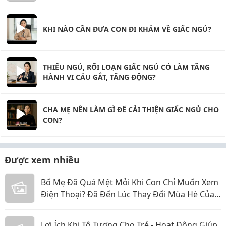
KHI NÀO CẦN ĐƯA CON ĐI KHÁM VỀ GIẤC NGỦ?
THIẾU NGỦ, RỐI LOẠN GIẤC NGỦ CÓ LÀM TĂNG
HÀNH VI CÁU GẮT, TĂNG ĐỘNG?
CHA MẸ NÊN LÀM GÌ ĐỂ CẢI THIỆN GIẤC NGỦ CHO
CON?
Được xem nhiều
Bố Mẹ Đã Quá Mệt Mỏi Khi Con Chỉ Muốn Xem
Điện Thoại? Đã Đến Lúc Thay Đổi Mùa Hè Của
Bé
Lợi Ích Khi Tô Tượng Cho Trẻ - Hoạt Động Giúp