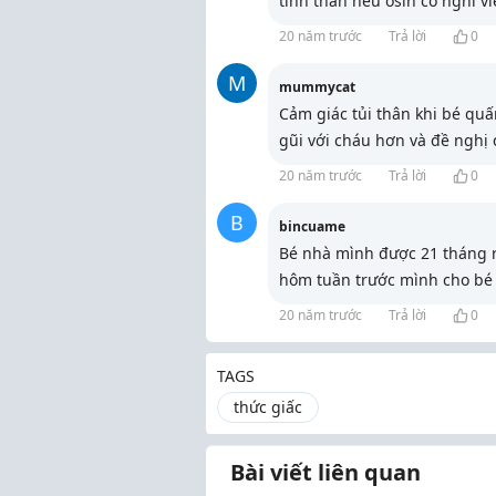
tinh thần nếu osin có nghỉ vi
20 năm trước
Trả lời
0
M
mummycat
Cảm giác tủi thân khi bé quấ
gũi với cháu hơn và đề nghị
20 năm trước
Trả lời
0
B
bincuame
Bé nhà mình được 21 tháng rồ
hôm tuần trước mình cho bé 
20 năm trước
Trả lời
0
TAGS
thức giấc
Bài viết liên quan