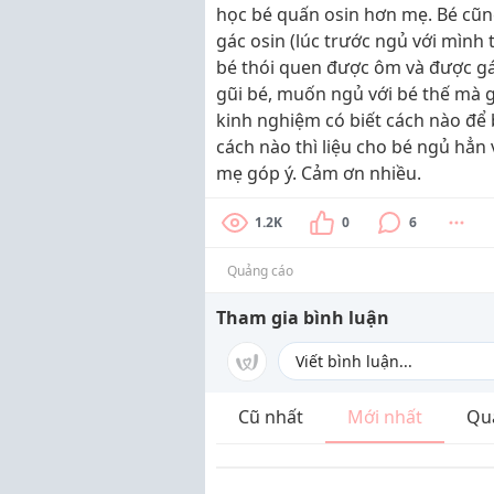
học bé quấn osin hơn mẹ. Bé cũn
gác osin (lúc trước ngủ với mình 
bé thói quen được ôm và được gác
gũi bé, muốn ngủ với bé thế mà g
kinh nghiệm có biết cách nào để
cách nào thì liệu cho bé ngủ hẳn 
mẹ góp ý. Cảm ơn nhiều.
1.2K
0
6
Quảng cáo
Tham gia bình luận
Cũ nhất
Mới nhất
Qu