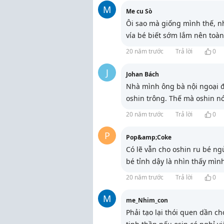
M
Me cu Sò
Ôi sao mà giống mình thế, n
vía bé biết sớm lắm nên toàn
20 năm trước
Trả lời
0
J
Johan Bách
Nhà mình ông bà nội ngoại 
oshin trông. Thế mà oshin n
20 năm trước
Trả lời
0
P
Pop&amp;Coke
Có lẽ vẫn cho oshin ru bé ng
bé tỉnh dậy là nhìn thấy mình
20 năm trước
Trả lời
0
M
me_Nhim_con
Phải tạo lại thói quen dần c