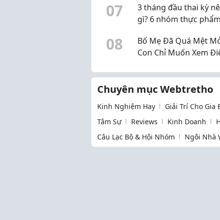
0
7
3 tháng đầu thai kỳ n
gì? 6 nhóm thực phẩm
chọn, không cần "ăn 
0
8
Bố Mẹ Đã Quá Mệt Mỏ
hai người"
Con Chỉ Muốn Xem Đi
Thoại? Đã Đến Lúc Th
Mùa Hè Của Bé
Chuyên mục Webtretho
Kinh Nghiệm Hay
Giải Trí Cho Gia
Tâm Sự
Reviews
Kinh Doanh
H
Câu Lạc Bộ & Hội Nhóm
Ngôi Nhà 