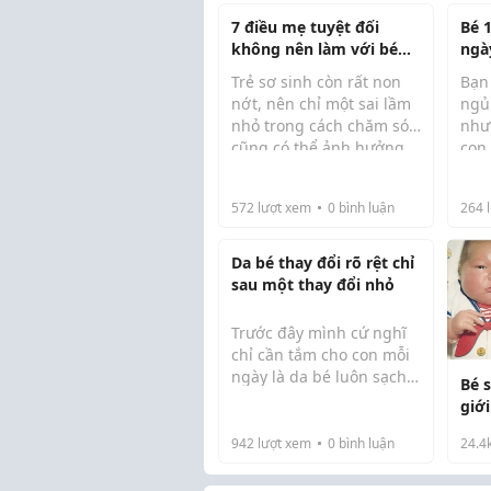
7 điều mẹ tuyệt đối
Bé 
không nên làm với bé
ngà
mới sinh
tồn
Trẻ sơ sinh còn rất non
Bạn
ngủ
nớt, nên chỉ một sai lầm
ngủ
nhỏ trong cách chăm sóc
như
cũng có thể ảnh hưởng
con 
đến sức khỏe và sự phát
ngủ
triển của bé. Tuy nhiên,
quá
572
lượt xem
0
bình luận
264
l
nhiều mẹ – đặc biệt là
dám
mẹ bỉm lần đầu – vẫn vô
30 g
tình mắc ...
có 
Da bé thay đổi rõ rệt chỉ
sau một thay đổi nhỏ
Trước đây mình cứ nghĩ
chỉ cần tắm cho con mỗi
ngày là da bé luôn sạch
Bé 
và khỏe. Nhưng đến mùa
giới
nóng, da con vẫn không
giờ
tránh khỏi rôm sảy, mẩn
942
lượt xem
0
bình luận
24.4
như
đỏ và ngứa ngáy. Có hôm
thấy con đang chơi mà