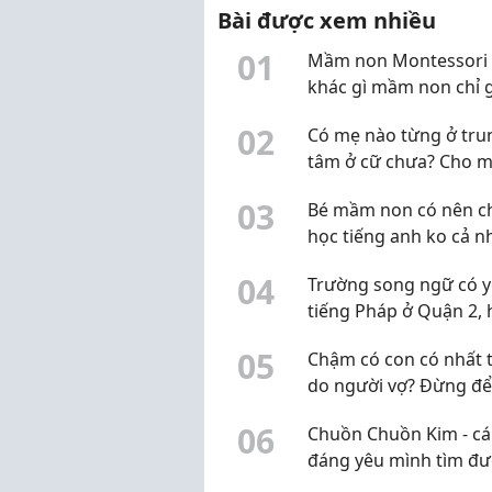
Bài được xem nhiều
gãi liên tục ...
0
1
Mầm non Montessori 
khác gì mầm non chỉ 
mác Montessori?
0
2
Có mẹ nào từng ở tru
tâm ở cữ chưa? Cho m
xin review thực tế
0
3
Bé mầm non có nên ch
học tiếng anh ko cả n
0
4
Trường song ngữ có y
tiếng Pháp ở Quận 2,
gặp
0
5
Chậm có con có nhất t
do người vợ? Đừng đ
định kiến làm chậm vi
0
6
Chuồn Chuồn Kim - cái
nguyên nhân
đáng yêu mình tìm đư
Q10