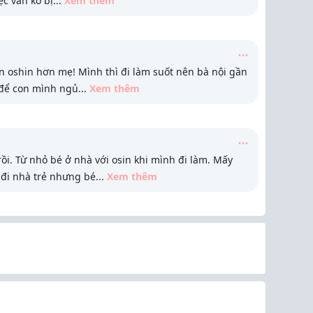
ệc vẫn ko bị
...
Xem thêm
n oshin hơn mẹ! Mình thì đi làm suốt nên bà nội gần
 để con mình ngủ
...
Xem thêm
i. Từ nhỏ bé ở nhà với osin khi mình đi làm. Mấy
đi nhà trẻ nhưng bé
...
Xem thêm