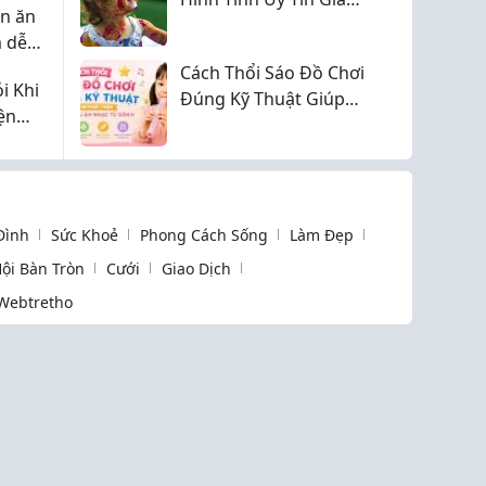
ên ăn
Tốt Toàn Quốc
 dễ
cho
Cách Thổi Sáo Đồ Chơi
i Khi
Đúng Kỹ Thuật Giúp
ện
Bé Phát Triển Năng
ay Đổi
Khiếu Âm Nhạc Từ
Sớm
 Đình
Sức Khoẻ
Phong Cách Sống
Làm Đẹp
ội Bàn Tròn
Cưới
Giao Dịch
Webtretho