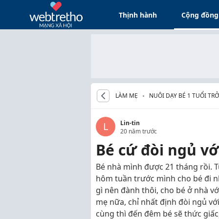
Thịnh hành
Cộng đồng
LÀM MẸ
NUÔI DẠY BÉ 1 TUỔI TRỞ
Lin-tin
L
20 năm trước
Bé cứ đòi ngủ vớ
Bé nhà mình được 21 tháng rồi. T
hôm tuần trước mình cho bé đi 
gì nên đành thôi, cho bé ở nhà v
mẹ nữa, chỉ nhất định đòi ngủ v
cùng thì đến đêm bé sẽ thức giấc,