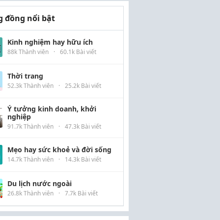
 đồng nổi bật
Kinh nghiệm hay hữu ích
88k Thành viên
·
60.1k Bài viết
Thời trang
52.3k Thành viên
·
25.2k Bài viết
Ý tưởng kinh doanh, khởi
nghiệp
91.7k Thành viên
·
47.3k Bài viết
Mẹo hay sức khoẻ và đời sống
14.7k Thành viên
·
14.3k Bài viết
Du lịch nước ngoài
26.8k Thành viên
·
7.7k Bài viết