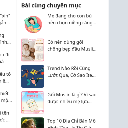
dành bé, nghĩ...
Bài cùng chuyên mục
"xịn"
Mẹ đang cho con bú
gắn
nên chọn niềng răng
mắc cài hay invisalign?
ng
ình
Có nên dùng gối
chống bẹp đầu Muslin
o đi
cho trẻ sơ sinh?
hà
Những điều bố mẹ
Trend Nào Rồi Cũng
cần biết
ếu tố
Lướt Qua, Cớ Sao Item
 hiếm
Này Vẫn Bất Tử
hiết
Gối Muslin là gì? Vì sao
ể một
được nhiều mẹ lựa
ệc tìm
chọn cho bé?
 tên
ợc ở
Top 10 Địa Chỉ Bán Mô
Hình Tĩnh Uy Tín Giá