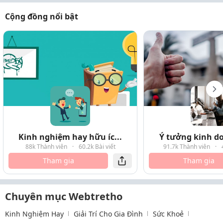
Cộng đồng nổi bật
Kinh nghiệm hay hữu íc...
Ý tưởng kinh do
88k Thành viên
·
60.2k Bài viết
91.7k Thành viên
·
Tham gia
Tham gia
Chuyên mục Webtretho
Kinh Nghiệm Hay
Giải Trí Cho Gia Đình
Sức Khoẻ