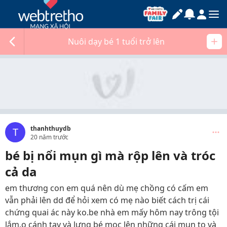
Nuôi dạy bé 1 tuổi trở lên
thanhthuydb
T
20 năm trước
bé bị nổi mụn gì mà rộp lên và tróc
cả da
em thương con em quá nên dù mẹ chồng có cấm em
vẫn phải lên dd để hỏi xem có mẹ nào biết cách trị cái
chứng quai ác này ko.be nhà em mấy hôm nay trông tội
lắm.o cánh tay và lưng bé mọc lên những cái mụn to và