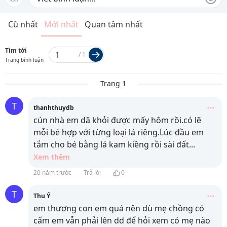
Cũ nhất
Mới nhất
Quan tâm nhất
Tìm tới
/
1
Trang bình luận
Trang 1
T
thanhthuydb
cún nhà em dã khỏi được mấy hôm rồi.có lẽ
mỗi bé hợp với từng loại lá riêng.Lúc đầu em
tắm cho bé bằng lá kam kiềng rồi sài đất
...
Xem thêm
20 năm trước
Trả lời
0
T
Thu Ý
em thương con em quá nên dù mẹ chồng có
cấm em vẫn phải lên dd để hỏi xem có mẹ nào