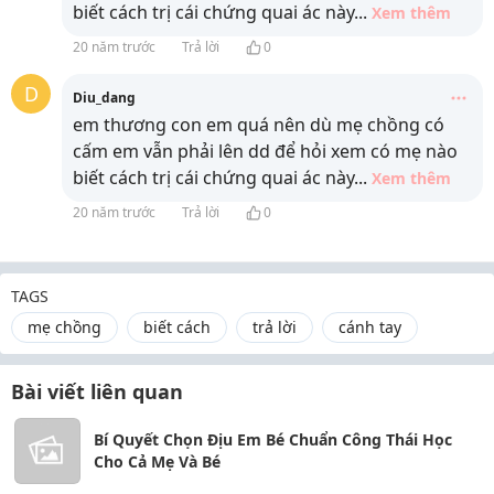
biết cách trị cái chứng quai ác này
...
Xem thêm
20 năm trước
Trả lời
0
D
Diu_dang
em thương con em quá nên dù mẹ chồng có
cấm em vẫn phải lên dd để hỏi xem có mẹ nào
biết cách trị cái chứng quai ác này
...
Xem thêm
20 năm trước
Trả lời
0
TAGS
mẹ chồng
biết cách
trả lời
cánh tay
Bài viết liên quan
Bí Quyết Chọn Địu Em Bé Chuẩn Công Thái Học
Cho Cả Mẹ Và Bé