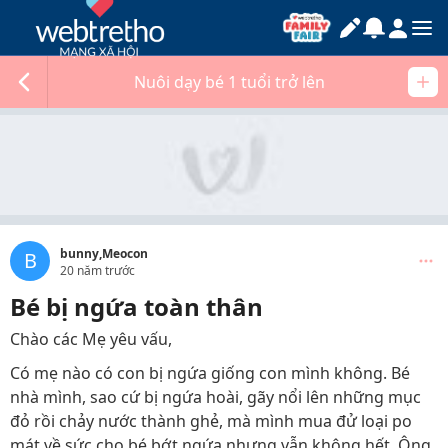
Nuôi dạy bé 1 tuổi trở lên
bunny,Meocon
B
20 năm trước
Bé bị ngứa toàn thân
Chào các Mẹ yêu vấu,
Có mẹ nào có con bị ngứa giống con mình không. Bé
nhà mình, sao cứ bị ngứa hoài, gãy nổi lên những mục
đỏ rồi chảy nước thành ghẻ, mà mình mua đử loại po
mát về sức cho bé bớt ngứa nhưng vẫn không hết. Ông