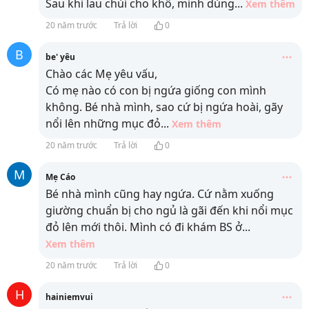
Sau khi lau chùi cho khô, minh dùng
...
Xem thêm
20 năm trước
Trả lời
0
B
be' yêu
Chào các Mẹ yêu vấu,
Có mẹ nào có con bị ngứa giống con mình
không. Bé nhà mình, sao cứ bị ngứa hoài, gãy
nổi lên những mục đỏ
...
Xem thêm
20 năm trước
Trả lời
0
M
Mẹ Cáo
Bé nhà mình cũng hay ngứa. Cứ nằm xuống
giường chuẩn bị cho ngủ là gãi đến khi nổi mục
đỏ lên mới thôi. Mình có đi khám BS ở
...
Xem thêm
20 năm trước
Trả lời
0
H
hainiemvui