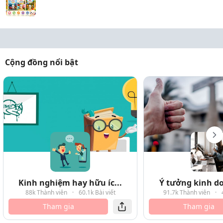
Cộng đồng nổi bật
Kinh nghiệm hay hữu íc...
Ý tưởng kinh do
88k Thành viên
·
60.1k Bài viết
91.7k Thành viên
·
Tham gia
Tham gia