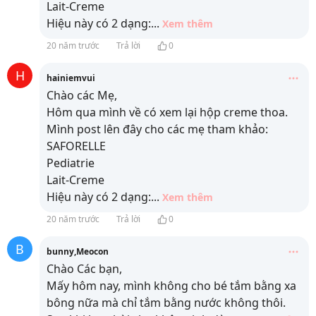
Lait-Creme
Hiệu này có 2 dạng:
...
Xem thêm
20 năm trước
Trả lời
0
H
hainiemvui
Chào các Mẹ,
Hôm qua mình về có xem lại hộp creme thoa.
Mình post lên đây cho các mẹ tham khảo:
SAFORELLE
Pediatrie
Lait-Creme
Hiệu này có 2 dạng:
...
Xem thêm
20 năm trước
Trả lời
0
B
bunny,Meocon
Chào Các bạn,
Mấy hôm nay, mình không cho bé tắm bằng xa
bông nữa mà chỉ tắm bằng nước không thôi.