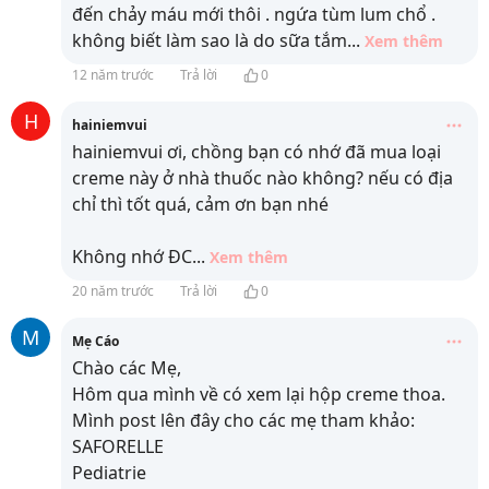
đến chảy máu mới thôi . ngứa tùm lum chổ .
không biết làm sao là do sữa tắm
...
Xem thêm
12 năm trước
Trả lời
0
H
hainiemvui
hainiemvui ơi, chồng bạn có nhớ đã mua loại
creme này ở nhà thuốc nào không? nếu có địa
chỉ thì tốt quá, cảm ơn bạn nhé
Không nhớ ĐC
...
Xem thêm
20 năm trước
Trả lời
0
M
Mẹ Cáo
Chào các Mẹ,
Hôm qua mình về có xem lại hộp creme thoa.
Mình post lên đây cho các mẹ tham khảo:
SAFORELLE
Pediatrie