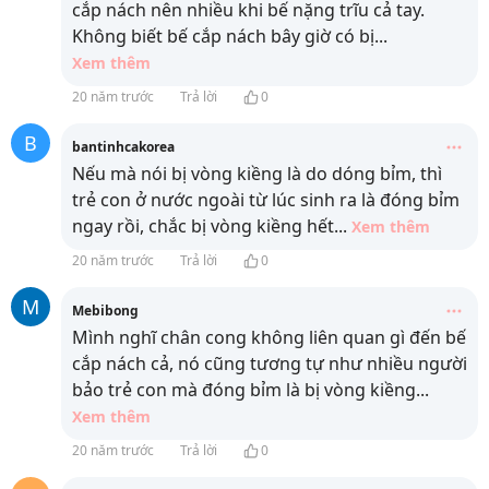
cắp nách nên nhiều khi bế nặng trĩu cả tay.
Không biết bế cắp nách bây giờ có bị
...
Xem thêm
20 năm trước
Trả lời
0
B
bantinhcakorea
Nếu mà nói bị vòng kiềng là do dóng bỉm, thì
trẻ con ở nước ngoài từ lúc sinh ra là đóng bỉm
ngay rồi, chắc bị vòng kiềng hết
...
Xem thêm
20 năm trước
Trả lời
0
M
Mebibong
Mình nghĩ chân cong không liên quan gì đến bế
cắp nách cả, nó cũng tương tự như nhiều người
bảo trẻ con mà đóng bỉm là bị vòng kiềng
...
Xem thêm
20 năm trước
Trả lời
0