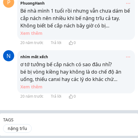
P
PhuongHanh
Bé nhà mình 1 tuổi rồi nhưng vẫn chưa dám bế
cắp nách nên nhiều khi bế nặng trĩu cả tay.
Không biết bế cắp nách bây giờ có bị
...
Xem thêm
20 năm trước
Trả lời
0
N
nhím mắt xếch
ơ tớ tưởng bế cắp nách có sao đâu nhỉ?
bé bị vòng kiềng hay không là do chế độ ăn
uống, thiếu canxi hay các lý do khác chứ
...
Xem thêm
20 năm trước
Trả lời
0
TAGS
nặng trĩu