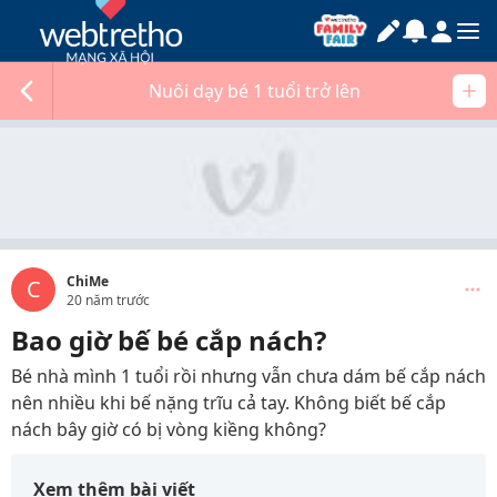
Nuôi dạy bé 1 tuổi trở lên
ChiMe
C
20 năm trước
Bao giờ bế bé cắp nách?
Bé nhà mình 1 tuổi rồi nhưng vẫn chưa dám bế cắp nách
nên nhiều khi bế nặng trĩu cả tay. Không biết bế cắp
nách bây giờ có bị vòng kiềng không?
Xem thêm bài viết