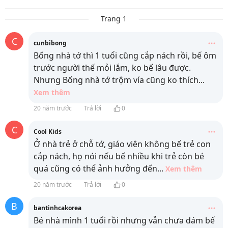
Trang 1
C
cunbibong
Bống nhà tớ thì 1 tuổi cũng cắp nách rồi, bế ôm
trước người thế mỏi lắm, ko bế lâu được.
Nhưng Bống nhà tớ trộm vía cũng ko thích
...
Xem thêm
20 năm trước
Trả lời
0
C
Cool Kids
Ở nhà trẻ ở chỗ tớ, giáo viên không bế trẻ con
cắp nách, họ nói nếu bế nhiều khi trẻ còn bé
quá cũng có thể ảnh hưởng đến
...
Xem thêm
20 năm trước
Trả lời
0
B
bantinhcakorea
Bé nhà mình 1 tuổi rồi nhưng vẫn chưa dám bế