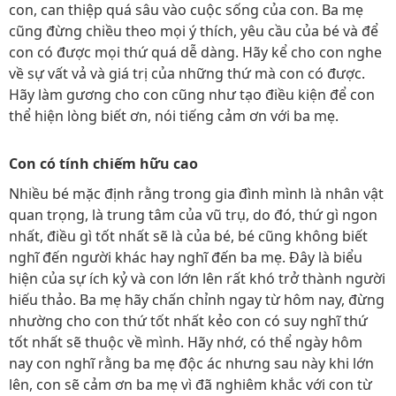
con, can thiệp quá sâu vào cuộc sống của con. Ba mẹ
cũng đừng chiều theo mọi ý thích, yêu cầu của bé và để
con có được mọi thứ quá dễ dàng. Hãy kể cho con nghe
về sự vất vả và giá trị của những thứ mà con có được.
Hãy làm gương cho con cũng như tạo điều kiện để con
thể hiện lòng biết ơn, nói tiếng cảm ơn với ba mẹ.
Con có tính chiếm hữu cao
Nhiều bé mặc định rằng trong gia đình mình là nhân vật
quan trọng, là trung tâm của vũ trụ, do đó, thứ gì ngon
nhất, điều gì tốt nhất sẽ là của bé, bé cũng không biết
nghĩ đến người khác hay nghĩ đến ba mẹ. Đây là biểu
hiện của sự ích kỷ và con lớn lên rất khó trở thành người
hiếu thảo. Ba mẹ hãy chấn chỉnh ngay từ hôm nay, đừng
nhường cho con thứ tốt nhất kẻo con có suy nghĩ thứ
tốt nhất sẽ thuộc về mình. Hãy nhớ, có thể ngày hôm
nay con nghĩ rằng ba mẹ độc ác nhưng sau này khi lớn
lên, con sẽ cảm ơn ba mẹ vì đã nghiêm khắc với con từ