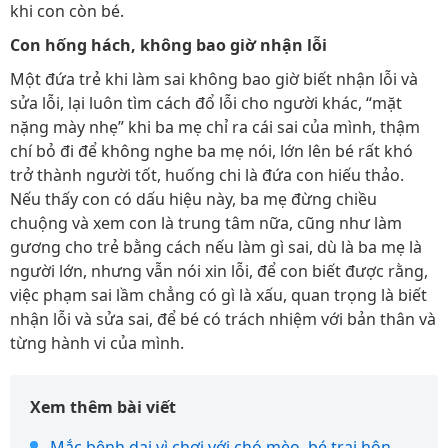
khi con còn bé.
Con hống hách, không bao giờ nhận lỗi
Một đứa trẻ khi làm sai không bao giờ biết nhận lỗi và
sửa lỗi, lại luôn tìm cách đổ lỗi cho người khác, “mặt
nặng mày nhẹ” khi ba mẹ chỉ ra cái sai của mình, thậm
chí bỏ đi để không nghe ba mẹ nói, lớn lên bé rất khó
trở thành người tốt, huống chi là đứa con hiếu thảo.
Nếu thấy con có dấu hiệu này, ba mẹ đừng chiều
chuộng và xem con là trung tâm nữa, cũng như làm
gương cho trẻ bằng cách nếu làm gì sai, dù là ba mẹ là
người lớn, nhưng vẫn nói xin lỗi, để con biết được rằng,
việc phạm sai lầm chẳng có gì là xấu, quan trọng là biết
nhận lỗi và sửa sai, để bé có trách nhiệm với bản thân và
từng hành vi của mình.
Xem thêm bài viết
Mắc bệnh dại vì chơi với chó mèo, bé trai hôn