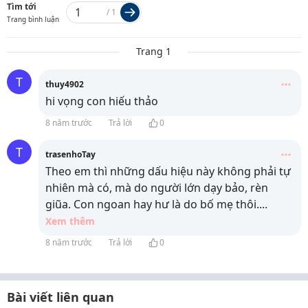
Tìm tới
/
1
Trang bình luận
Trang 1
T
thuy4902
hi vọng con hiếu thảo
8 năm trước
Trả lời
0
T
trasenhoTay
Theo em thì những dấu hiệu này không phải tự
nhiên mà có, mà do người lớn dạy bảo, rèn
giũa. Con ngoan hay hư là do bố mẹ thôi.
...
Xem thêm
8 năm trước
Trả lời
0
Bài viết liên quan