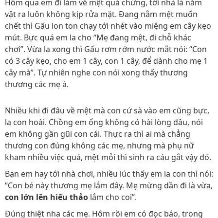
Hôm qua em đi làm về mệt quá chừng, tới nhà là nằm
vật ra luôn không kịp rửa mặt. Đang nằm mệt muốn
chết thì Gấu lon ton chạy tới nhét vào miệng em cây kẹo
mút. Bực quá em la cho “Mẹ đang mệt, đi chỗ khác
chơi”. Vừa la xong thì Gấu rơm rớm nước mắt nói: “Con
có 3 cây kẹo, cho em 1 cây, con 1 cây, để dành cho mẹ 1
cây mà”. Tự nhiên nghe con nói xong thấy thương
thương các mẹ à.
Nhiều khi đi đâu về mệt mà con cứ sà vào em cũng bực,
la con hoài. Chồng em ổng không có hài lòng đâu, nói
em không gần gũi con cái. Thực ra thì ai mà chẳng
thương con đúng không các mẹ, nhưng mà phụ nữ
kham nhiều việc quá, mệt mỏi thì sinh ra cáu gắt vậy đó.
Bạn em hay tới nhà chơi, nhiều lúc thấy em la con thì nói:
“Con bé này thương mẹ lắm đây. Mẹ mừng dần đi là vừa,
con lớn lên hiếu thảo
lắm cho coi”.
Đúng thiệt nha các mẹ. Hôm rồi em có đọc báo, trong