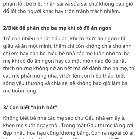
phạm lỗi, bé biết nhận sai và sửa sai chứ không bao giờ
đổ lỗi cho người khác hay trốn tránh trách nhiệm.
2/Biết để phần cho ba mẹ khi có đồ ăn ngon
Trẻ con nhiều bé rất háu ăn, khi có thức ăn ngon chỉ
giấu và ăn một mình, thậm chí còn không chia cho anh
chị em hay bạn bè. Nếu bé nhà các mẹ luôn nhớ tới ba
mẹ khi có đồ ăn ngon hay có một món nào đó bé rất
thích nhưng không nỡ ăn hết mà để dành cho ba mẹ, thì
các mẹ phải mừng nha, vì lớn lên con hiếu thảo, biết
sống yêu thương và chia sẻ, sẽ không bao giờ làm ba
mẹ buồn lòng.
3/ Con biết “nịnh hót”
Không biết bé nhà các mẹ sao chứ Gấu nhà em ấy à,
khen mẹ suốt ngày thôi. Trong mắt Gấu thì mẹ là người
đẹp nhất, hoa hậu cũng không bằng. Con ra ngoài có ai