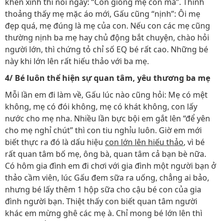
khen xinh thì nói ngay: “Con giống mẹ con mà”. Thỉnh
thoảng thấy mẹ mặc áo mới, Gấu cũng “nịnh”: Ôi mẹ
đẹp quá, mẹ đúng là mẹ của con. Nếu con các mẹ cũng
thường nịnh ba mẹ hay chủ động bắt chuyện, chào hỏi
người lớn, thì chứng tỏ chỉ số EQ bé rất cao. Những bé
này khi lớn lên rất hiếu thảo với ba mẹ.
4/ Bé luôn thể hiện sự quan tâm, yêu thương ba mẹ
Mỗi lần em đi làm về, Gấu lúc nào cũng hỏi: Mẹ có mệt
không, mẹ có đói không, mẹ có khát không, con lấy
nước cho mẹ nha. Nhiều lần bực bội em gắt lên “để yên
cho mẹ nghỉ chút” thì con tiu nghỉu luôn. Giờ em mới
biết thực ra đó là dấu hiệu
con lớn lên hiếu thảo
, vì bé
rất quan tâm bố mẹ, ông bà, quan tâm cả bạn bè nữa.
Có hôm gia đình em đi chơi với gia đình một người bạn ở
thảo cầm viên, lúc Gấu đem sữa ra uống, chẳng ai bảo,
nhưng bé lấy thêm 1 hộp sữa cho cậu bé con của gia
đình người bạn. Thiệt thấy con biết quan tâm người
khác em mừng ghê các mẹ à. Chỉ mong bé lớn lên thì