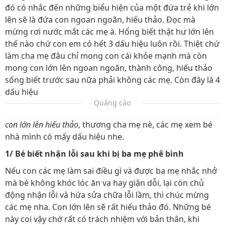
đó có nhắc đến những biểu hiện của một đứa trẻ khi lớn
lên sẽ là đứa con ngoan ngoãn, hiếu thảo. Đọc mà
mừng rơi nước mắt các mẹ à. Hổng biết thật hư lớn lên
thế nào chứ con em có hết 3 dấu hiệu luôn rồi. Thiệt chứ
làm cha mẹ đâu chỉ mong con cái khỏe mạnh mà còn
mong con lớn lên ngoan ngoãn, thành công, hiếu thảo
sống biết trước sau nữa phải không các mẹ. Còn đây là 4
dấu hiệu
Quảng cáo
con lớn lên hiếu thảo
, thương cha mẹ nè, các mẹ xem bé
nhà mình có mấy dấu hiệu nhe.
1/ Bé biết nhận lỗi sau khi bị ba mẹ phê bình
Nếu con các mẹ làm sai điều gì và được ba mẹ nhắc nhở
mà bé không khóc lóc ăn vạ hay giận dỗi, lại còn chủ
động nhận lỗi và hứa sửa chữa lỗi lầm, thì chúc mừng
các mẹ nha. Con lớn lên sẽ rất hiếu thảo đó. Những bé
này coi vậy chớ rất có trách nhiệm với bản thân, khi