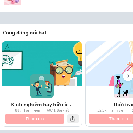
Cộng đồng nổi bật
Kinh nghiệm hay hữu íc...
Thời tr
88k Thành viên
·
60.1k Bài viết
52.3k Thành viên
·
Tham gia
Tham gia