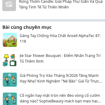
Rừng Thơm Candle: Giải Pháp Thư Giãn Và Quà
Tặng Tinh Tế Từ Thiên Nhiên
Bài cùng chuyên mục
Găng Tay Chống Hóa Chất Ansell AlphaTec 87-
118
Jie Star Flower Bouquet - Điểm Nhấn Trang Trí
Tủ Thêm Xinh
Giá Phòng Trọ Vào Tháng 9/2026 Tăng Mạnh
Hay Nhẹ? Kinh Nghiệm "Né Bão" Giá Từ Thực
Tế
Cổ ngắn hay mặt tròn nên đeo vòng cổ cườm
dáng nào? SophieBeauty mách bạn mẹo hack