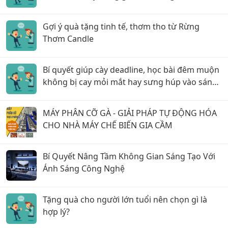
phải hò reo!
Gợi ý quà tặng tinh tế, thơm tho từ Rừng
Thơm Candle
Bí quyết giúp cày deadline, học bài đêm muộn
không bị cay mỏi mắt hay sưng húp vào sáng
hôm sau!
MÁY PHÂN CỠ GÀ - GIẢI PHÁP TỰ ĐỘNG HÓA
CHO NHÀ MÁY CHẾ BIẾN GIA CẦM
Bí Quyết Nâng Tầm Không Gian Sáng Tạo Với
Ánh Sáng Công Nghệ
Tặng quà cho người lớn tuổi nên chọn gì là
hợp lý?