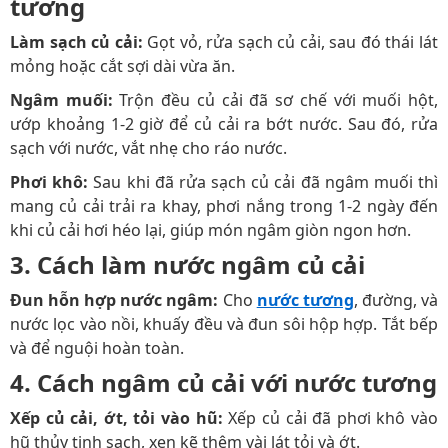
tương
Làm sạch củ cải:
Gọt vỏ, rửa sạch củ cải, sau đó thái lát
mỏng hoặc cắt sợi dài vừa ăn.
Ngâm muối:
Trộn đều củ cải đã sơ chế với muối hột,
ướp khoảng 1-2 giờ để củ cải ra bớt nước. Sau đó, rửa
sạch với nước, vắt nhẹ cho ráo nước.
Phơi khô:
Sau khi đã rửa sạch củ cải đã ngâm muối thì
mang củ cải trải ra khay, phơi nắng trong 1-2 ngày đến
khi củ cải hơi héo lại, giúp món ngâm giòn ngon hơn.
3. Cách làm nước ngâm củ cải
Đun hỗn hợp nước ngâm:
Cho
nước tương
, đường, và
nước lọc vào nồi, khuấy đều và đun sôi hộp hợp. Tắt bếp
và để nguội hoàn toàn.
4. Cách ngâm củ cải với nước tương
Xếp củ cải, ớt, tỏi vào hũ:
Xếp củ cải đã phơi khô vào
hũ thủy tinh sạch, xen kẽ thêm vài lát tỏi và ớt.