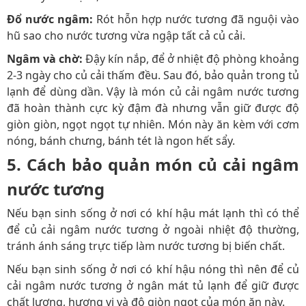
Đổ nước ngâm:
Rót hỗn hợp nước tương đã nguội vào
hũ sao cho nước tương vừa ngập tất cả củ cải.
Ngâm và chờ:
Đậy kín nắp, để ở nhiệt độ phòng khoảng
2-3 ngày cho củ cải thấm đều. Sau đó, bảo quản trong tủ
lạnh để dùng dần. Vậy là món củ cải ngâm nước tương
đã hoàn thành cực kỳ đậm đà nhưng vẫn giữ được độ
giòn giòn, ngọt ngọt tự nhiên. Món này ăn kèm với cơm
nóng, bánh chưng, bánh tét là ngon hết sẩy.
5. Cách bảo quản món củ cải ngâm
nước tương
Nếu bạn sinh sống ở nơi có khí hậu mát lạnh thì có thể
để củ cải ngâm nước tương ở ngoài nhiệt độ thường,
tránh ánh sáng trực tiếp làm nước tương bị biến chất.
Nếu bạn sinh sống ở nơi có khí hậu nóng thì nên để củ
cải ngâm nước tương ở ngân mát tủ lạnh để giữ được
chất lượng, hương vị và độ giòn ngọt của món ăn này.