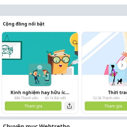
Cộng đồng nổi bật
Kinh nghiệm hay hữu íc...
Thời tr
88k Thành viên
·
60.1k Bài viết
52.3k Thành viên
·
Tham gia
Tham gia
Chuyên mục Webtretho