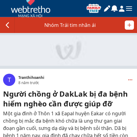
Nhóm Trái tim nhân ái
Tranthihoanhi
T
8 năm trước
Người chồng ở DakLak bị đa bệnh
hiểm nghèo cần được giúp đỡ
Một gia đình ở Thôn 1 xã Eapal huyện Eakar có người
chồng bị mắc đa bệnh khó chữa là ung thư gan giai
đoạn gần cuối, sưng dạ dày và bị bệnh sỏi thận. Dã bị
bệnh 1 năm nay, gia đình đã chạy chữa hết số tiền còn