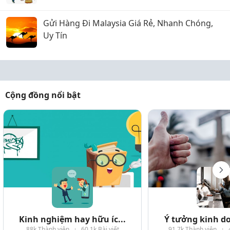
Gửi Hàng Đi Malaysia Giá Rẻ, Nhanh Chóng,
Uy Tín
Cộng đồng nổi bật
Kinh nghiệm hay hữu íc...
Ý tưởng kinh do
88k Thành viên
·
60.1k Bài viết
91.7k Thành viên
·