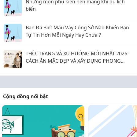
Những món phụ kiện nên mang khi du lịch
biển
Bạn Đã Biết Mẫu Váy Công Sở Nào Khiến Bạn
Tự Tin Hơn Mỗi Ngày Hay Chưa ?
THỜI TRANG VÀ XU HƯỚNG MỚI NHẤT 2026:
CÁCH ĂN MẶC ĐẸP VÀ XÂY DỰNG PHONG
CÁCH CÁ NHÂN NĂM 2026
Cộng đồng nổi bật