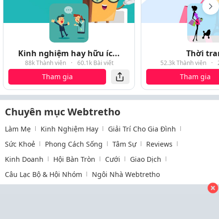
Kinh nghiệm hay hữu íc...
Thời tr
88k Thành viên
·
60.1k Bài viết
52.3k Thành viên
·
Tham gia
Tham gia
Chuyên mục Webtretho
Làm Mẹ
Kinh Nghiệm Hay
Giải Trí Cho Gia Đình
Sức Khoẻ
Phong Cách Sống
Tâm Sự
Reviews
Kinh Doanh
Hội Bàn Tròn
Cưới
Giao Dịch
Câu Lạc Bộ & Hội Nhóm
Ngôi Nhà Webtretho