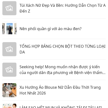
Túi Xách Nữ Đẹp Và Bền: Hướng Dẫn Chọn Từ A
Đến Z
Nên phối quần gì với áo màu đen?
TỔNG HỢP BẢNG CHỌN BỘT THEO TỪNG LOẠI
DA
Seeking help! Mong muốn nhận được ý kiến
của người dân địa phương về Bệnh viện thẩm
mỹ Gangwhoo và bác sĩ Lê Ngọc Tuấn Anh
Xu Hướng Áo Blouse Nữ Dẫn Đầu Thời Trang
Hot Nhất 2026
LÀM SAO HẾT MỤN VÀ KHÔNG TÁI ĐI TÁI LẠI?