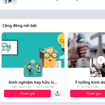
Cộng đồng nổi bật
Kinh nghiệm hay hữu íc...
Ý tưởng kinh do
88k Thành viên
·
60.1k Bài viết
91.7k Thành viên
·
Tham gia
Tham gia