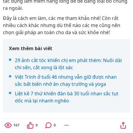
tác dụng làm mềm nang lông để dễ dàng loại bỏ chúng
ra ngoài.
Đây là cách em làm, các mẹ tham khảo nhé! Còn rất
nhiều cách khác nhưng dù thế nào các mẹ cũng nên
chọn giải pháp an toàn cho da và sức khỏe nhé!
Xem thêm bài viết
29 ảnh cắt tóc khiến chị em phát thèm: Nuôi dài
chi sến, cắt xong là lột xác
Việt Trinh ở tuổi 46 nhưng vẫn giữ được nhan
sắc bất biến nhờ ăn chay trường và yoga
Liệt kê 7 thứ khiến đàn bà 30 tuổi nhan sắc tụt
dốc mà lại nhanh nghèo
167
0
0