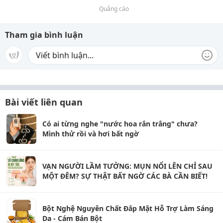
Quảng cáo
Tham gia bình luận
Bài viết liên quan
Có ai từng nghe "nước hoa rắn trắng" chưa?
Mình thử rồi và hơi bất ngờ
VẠN NGƯỜI LẦM TƯỞNG: MỤN NỔI LÊN CHỈ SAU
MỘT ĐÊM? SỰ THẬT BẤT NGỜ CÁC BÀ CẦN BIẾT!
Bột Nghệ Nguyên Chất Đắp Mặt Hỗ Trợ Làm Sáng
Da - Cám Bán Bột