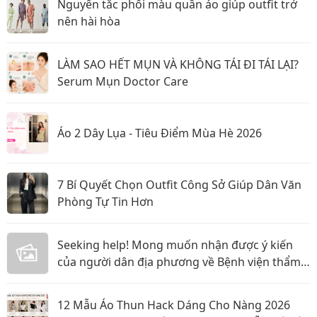
Nguyên tắc phối màu quần áo giúp outfit trở
nên hài hòa
LÀM SAO HẾT MỤN VÀ KHÔNG TÁI ĐI TÁI LẠI?
Serum Mụn Doctor Care
Áo 2 Dây Lụa - Tiêu Điểm Mùa Hè 2026
7 Bí Quyết Chọn Outfit Công Sở Giúp Dân Văn
Phòng Tự Tin Hơn
Seeking help! Mong muốn nhận được ý kiến
của người dân địa phương về Bệnh viện thẩm
mỹ Gangwhoo và bác sĩ Lê Ngọc Tuấn Anh
12 Mẫu Áo Thun Hack Dáng Cho Nàng 2026