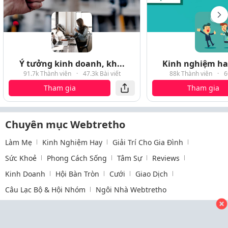
Ý tưởng kinh doanh, kh...
Kinh nghiệm hay
91.7k Thành viên
·
47.3k Bài viết
88k Thành viên
·
6
Tham gia
Tham gia
Chuyên mục Webtretho
Làm Mẹ
Kinh Nghiệm Hay
Giải Trí Cho Gia Đình
Sức Khoẻ
Phong Cách Sống
Tâm Sự
Reviews
Kinh Doanh
Hội Bàn Tròn
Cưới
Giao Dịch
Câu Lạc Bộ & Hội Nhóm
Ngôi Nhà Webtretho