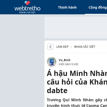
Thịnh hành
Cộng đồng
LÀM ĐẸP
NHAN SẮC VIỆT
Vu_Binh
một năm trước
Á hậu Minh Nhàn
câu hỏi của Khá
dabte
Trương Quí Minh Nhàn gây ch
truyền hình thực tế Cosmo Cam