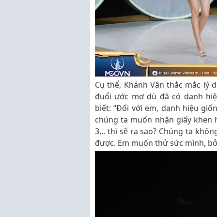
Cụ thể, Khánh Vân thắc mắc lý do
đuổi ước mơ dù đã có danh hiệ
biết: “Đối với em, danh hiệu giố
chúng ta muốn nhận giấy khen học
3,.. thì sẽ ra sao? Chúng ta khô
được. Em muốn thử sức mình, bởi 