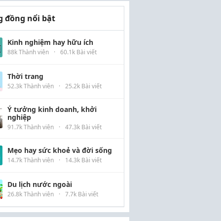
 đồng nổi bật
Kinh nghiệm hay hữu ích
88k Thành viên
·
60.1k Bài viết
Thời trang
52.3k Thành viên
·
25.2k Bài viết
Ý tưởng kinh doanh, khởi
nghiệp
91.7k Thành viên
·
47.3k Bài viết
Mẹo hay sức khoẻ và đời sống
14.7k Thành viên
·
14.3k Bài viết
Du lịch nước ngoài
26.8k Thành viên
·
7.7k Bài viết