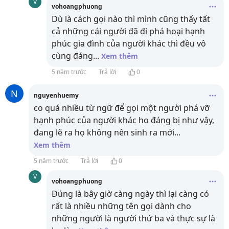
V
vohoangphuong
Dù là cách gọi nào thì mình cũng thấy tất
cả những cái người đã đi phá hoại hạnh
phúc gia đình của người khác thì đều vô
cùng đáng
...
Xem thêm
5 năm trước
Trả lời
0
N
nguyenhuemy
co quá nhiều từ ngữ để gọi một người phá vỡ
hạnh phúc của người khác ho đáng bị như vậy,
đang lẽ ra họ không nên sinh ra mới
...
Xem thêm
5 năm trước
Trả lời
0
V
vohoangphuong
Đúng là bây giờ càng ngày thì lại càng có
rất là nhiều những tên gọi dành cho
những người là người thứ ba và thực sự là