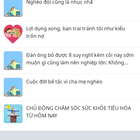
Nghèo đói cũng là nhục nhã
Lợi dụng xong, bạn trai tránh tôi như kiểu
trốn nợ
Đàn ông bỏ được 8 suy nghĩ kém cỏi này sớm
muộn gì cũng làm nên nghiệp lớn: Không
những cha mẹ tự hào mà vợ con cũng dựa
dẫm được cả đời
Cuộc đời bế tắc vì cha mẹ nghèo
CHỦ ĐỘNG CHĂM SÓC SỨC KHỎE TIÊU HÓA
TỪ HÔM NAY