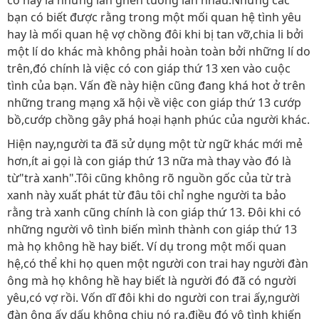
có hay là những lần ghen tuông lẫn nhau.Nhưng các
bạn có biết được rằng trong một mối quan hệ tình yêu
hay là mối quan hệ vợ chồng đôi khi bị tan vỡ,chia li bởi
một lí do khác mà không phải hoàn toàn bởi những lí do
trên,đó chính là việc có con giáp thứ 13 xen vào cuộc
tình của bạn. Vấn đề này hiện cũng đang khá hot ở trên
những trang mạng xã hội về việc con giáp thứ 13 cướp
bồ,cướp chồng gây phá hoại hạnh phúc của người khác.
Hiện nay,người ta đã sử dụng một từ ngữ khác mới mẻ
hơn,ít ai gọi là con giáp thứ 13 nữa mà thay vào đó là
từ"trà xanh".Tôi cũng không rõ nguồn gốc của từ trà
xanh này xuất phát từ đâu tôi chỉ nghe người ta bảo
rằng trà xanh cũng chính là con giáp thứ 13. Đôi khi có
những người vô tình biến mình thành con giáp thứ 13
mà họ không hề hay biết. Ví dụ trong một mối quan
hệ,có thể khi họ quen một người con trai hay người đàn
ông mà họ không hề hay biết là người đó đã có người
yêu,có vợ rồi. Vốn dĩ đôi khi do người con trai ấy,người
đàn ông ấy dấu không chịu nó ra,điều đó vô tình khiến