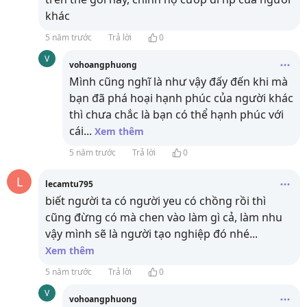
khác
5 năm trước
Trả lời
0
V
vohoangphuong
Mình cũng nghĩ là như vậy đấy đến khi mà
bạn đã phá hoại hạnh phúc của người khác
thì chưa chắc là bạn có thể hạnh phúc với
cái
...
Xem thêm
5 năm trước
Trả lời
0
L
lecamtu795
biết người ta có người yeu có chồng rồi thì
cũng đừng có mà chen vào làm gì cả, làm nhu
vậy mình sẽ là người tạo nghiệp đó nhé
...
Xem thêm
5 năm trước
Trả lời
0
V
vohoangphuong