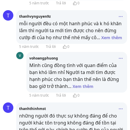
5 năm trước
Trả lời
0
T
thanhvynguyen9z
mỗi người đều có một hanh phúc và k hó khăn
lắm thì người ta mới tìm được cho nên đừng
cướp đi của họ như thế nhé mấy cô
...
Xem thêm
5 năm trước
Trả lời
0
V
vohoangphuong
Mình cũng đồng tình với quan điểm của
bạn khó lắm nhỉ Người ta mới tìm được
hạnh phúc cho bạn thân thế nên là đừng
bao giờ trở thành
...
Xem thêm
5 năm trước
Trả lời
0
T
thanhthinhmst
những người đó thực sự không đáng để cho
người khác tôn trọng không đáng để tồn tại
trên thế gới này, chính họ cướp đi hp của người