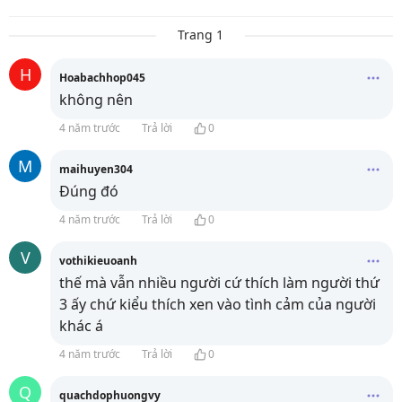
Trang 1
H
Hoabachhop045
không nên
4 năm trước
Trả lời
0
M
maihuyen304
Đúng đó
4 năm trước
Trả lời
0
V
vothikieuoanh
thế mà vẫn nhiều người cứ thích làm người thứ
3 ấy chứ kiểu thích xen vào tình cảm của người
khác á
4 năm trước
Trả lời
0
Q
quachdophuongvy