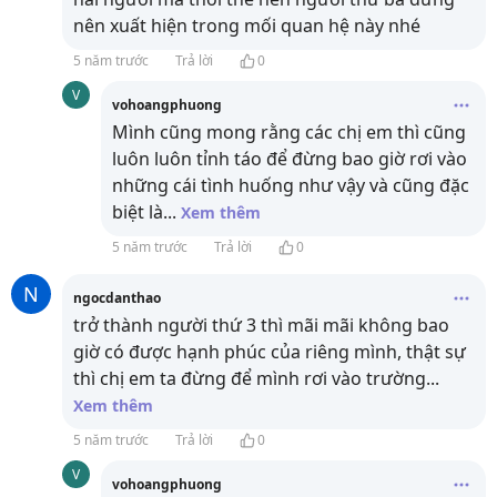
nên xuất hiện trong mối quan hệ này nhé
5 năm trước
Trả lời
0
V
vohoangphuong
Mình cũng mong rằng các chị em thì cũng
luôn luôn tỉnh táo để đừng bao giờ rơi vào
những cái tình huống như vậy và cũng đặc
biệt là
...
Xem thêm
5 năm trước
Trả lời
0
N
ngocdanthao
trở thành người thứ 3 thì mãi mãi không bao
giờ có được hạnh phúc của riêng mình, thật sự
thì chị em ta đừng để mình rơi vào trường
...
Xem thêm
5 năm trước
Trả lời
0
V
vohoangphuong