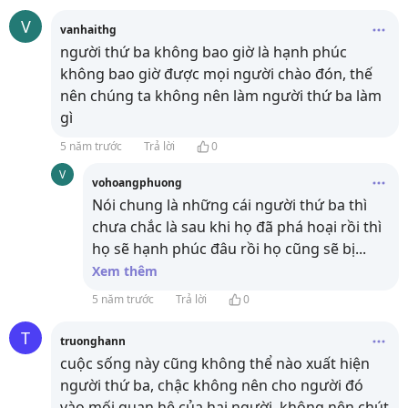
V
vanhaithg
người thứ ba không bao giờ là hạnh phúc
không bao giờ được mọi người chào đón, thế
nên chúng ta không nên làm người thứ ba làm
gì
5 năm trước
Trả lời
0
V
vohoangphuong
Nói chung là những cái người thứ ba thì
chưa chắc là sau khi họ đã phá hoại rồi thì
họ sẽ hạnh phúc đâu rồi họ cũng sẽ bị
...
Xem thêm
5 năm trước
Trả lời
0
T
truonghann
cuộc sống này cũng không thể nào xuất hiện
người thứ ba, chậc không nên cho người đó
vào mối quan hệ của hai người, không nên chút