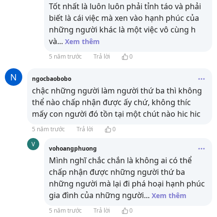
Tốt nhất là luôn luôn phải tỉnh táo và phải
biết là cái việc mà xen vào hạnh phúc của
những người khác là một việc vô cùng h
và
...
Xem thêm
5 năm trước
Trả lời
0
N
ngocbaobobo
chậc những người làm người thứ ba thì không
thể nào chấp nhận được ấy chứ, không thíc
mấy con người đó tồn tại một chút nào hic hic
5 năm trước
Trả lời
0
V
vohoangphuong
Mình nghĩ chắc chắn là không ai có thể
chấp nhận được những người thứ ba
những người mà lại đi phá hoại hạnh phúc
gia đình của những người
...
Xem thêm
5 năm trước
Trả lời
0