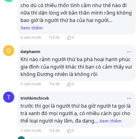
cho dù có thiếu thốn tình cảm như thế nào đi
nữa thì dặn lòng với bản thân mình rằng không
bao giờ là người thứ ba của hai người
...
Xem thêm
4 năm trước
Trả lời
0
D
datphantn
Khi nào rảnh người thứ ba phá hoại hạnh phúc
gia đình của người khác thì bạn có cảm thấy vui
không Đương nhiên là không rồi
5 năm trước
Trả lời
0
T
trinhkimchicvb
trước thì gọi là người thứ ba giờ người ta gọi là
trà xanh đó mọi người ạ, có nhiều cách gọi cho
thể loại người này lắm, đa dạng
...
Xem thêm
5 năm trước
Trả lời
0