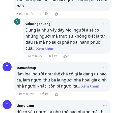
nào
5 năm trước
Trả lời
0
V
vohoangphuong
Đúng là như vậy đấy Mọi người ạ sẽ có
những người mà thực sự không biết là từ
đâu ra mà họ lại đi phá hoại hạnh phúc
của
...
Xem thêm
5 năm trước
Trả lời
0
T
tramanhmtp
làm loại người như thế chả có gì là đáng tự hào
cả, làm người thứ ba là người phá hoại gia đình
nhà người khác, còn bị người ta
...
Xem thêm
5 năm trước
Trả lời
0
T
thuyyloann
dù có yêu ngươi ta như thế nào nhưng mà khi