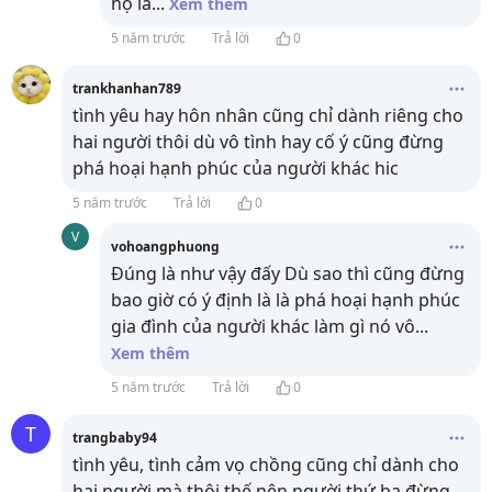
họ là
...
Xem thêm
5 năm trước
Trả lời
0
trankhanhan789
tình yêu hay hôn nhân cũng chỉ dành riêng cho
hai người thôi dù vô tình hay cố ý cũng đừng
phá hoại hạnh phúc của người khác hic
5 năm trước
Trả lời
0
V
vohoangphuong
Đúng là như vậy đấy Dù sao thì cũng đừng
bao giờ có ý định là là phá hoại hạnh phúc
gia đình của người khác làm gì nó vô
...
Xem thêm
5 năm trước
Trả lời
0
T
trangbaby94
tình yêu, tình cảm vọ chồng cũng chỉ dành cho
hai người mà thôi thế nên người thứ ba đừng