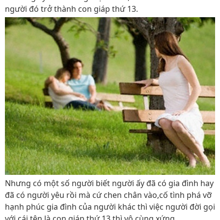
người đó trở thành con giáp thứ 13.
Nhưng có một số người biết người ấy đã có gia đình hay
đã có người yêu rồi mà cứ chen chân vào,cố tình phá vỡ
hạnh phúc gia đình của người khác thì việc người đời gọi
với cái tên là con giáp thứ 13 thì vô cùng xứng