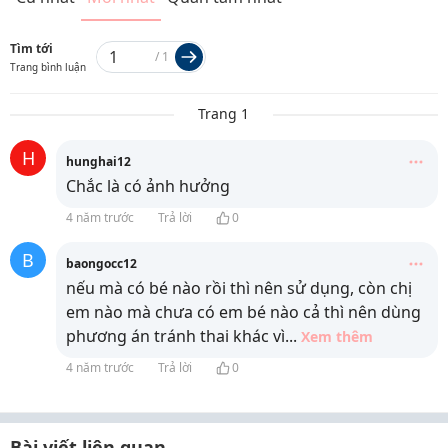
Tìm tới
/
1
Trang bình luận
Trang 1
H
hunghai12
Chắc là có ảnh hưởng
4 năm trước
Trả lời
0
B
baongocc12
nếu mà có bé nào rồi thì nên sử dụng, còn chị
em nào mà chưa có em bé nào cả thì nên dùng
phương án tránh thai khác vì
...
Xem thêm
4 năm trước
Trả lời
0
Bài viết liên quan