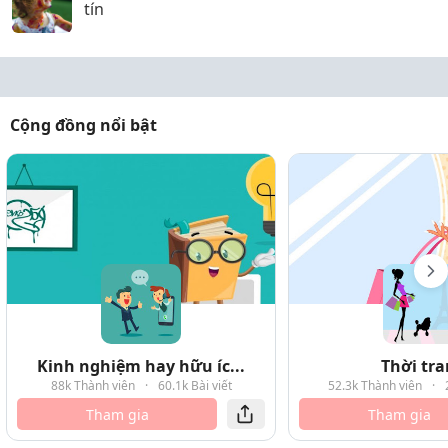
tín
Cộng đồng nổi bật
Kinh nghiệm hay hữu íc...
Thời tr
88k Thành viên
·
60.1k Bài viết
52.3k Thành viên
·
Tham gia
Tham gia