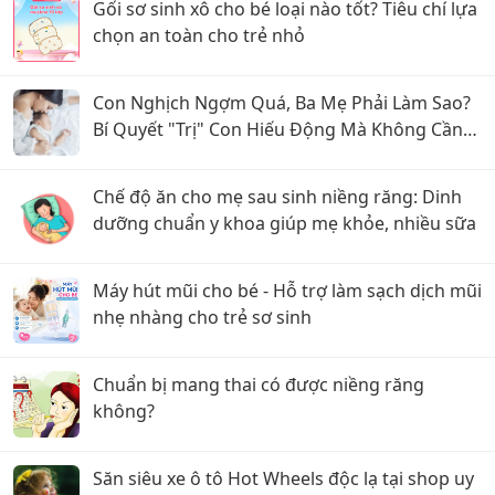
Gối sơ sinh xô cho bé loại nào tốt? Tiêu chí lựa
chọn an toàn cho trẻ nhỏ
Con Nghịch Ngợm Quá, Ba Mẹ Phải Làm Sao?
Bí Quyết "Trị" Con Hiếu Động Mà Không Cần
La Hét
Chế độ ăn cho mẹ sau sinh niềng răng: Dinh
dưỡng chuẩn y khoa giúp mẹ khỏe, nhiều sữa
Máy hút mũi cho bé - Hỗ trợ làm sạch dịch mũi
nhẹ nhàng cho trẻ sơ sinh
Chuẩn bị mang thai có được niềng răng
không?
Săn siêu xe ô tô Hot Wheels độc lạ tại shop uy