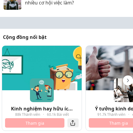
nhiều cơ hội việc làm?
Cộng đồng nổi bật
Kinh nghiệm hay hữu íc...
Ý tưởng kinh do
88k Thành viên
·
60.1k Bài viết
91.7k Thành viên
·
Tham gia
Tham gia