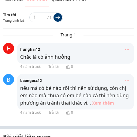
Tìm tới
/
1
Trang bình luận
Trang 1
H
hunghai12
Chắc là có ảnh hưởng
4 năm trước
Trả lời
0
B
baongocc12
nếu mà có bé nào rồi thì nên sử dụng, còn chị
em nào mà chưa có em bé nào cả thì nên dùng
phương án tránh thai khác vì
...
Xem thêm
4 năm trước
Trả lời
0
Bài viết liên quan