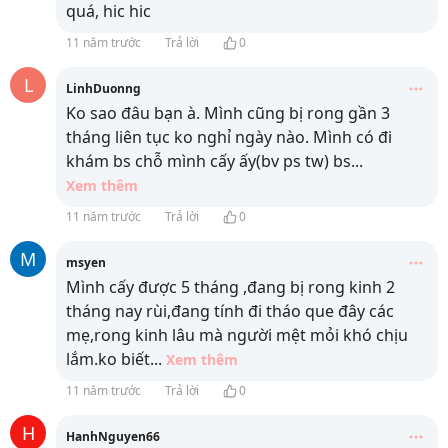
quá, hic hic
11 năm trước
Trả lời
0
L
LinhDuonng
Ko sao đâu bạn à. Mình cũng bị rong gần 3
tháng liên tục ko nghỉ ngày nào. Mình có đi
khám bs chỗ mình cấy ấy(bv ps tw) bs
...
Xem thêm
11 năm trước
Trả lời
0
M
msyen
Mình cấy được 5 tháng ,đang bị rong kinh 2
tháng nay rùi,đang tính đi tháo que đây các
mẹ,rong kinh lâu mà người mệt mỏi khó chịu
lắm.ko biết
...
Xem thêm
11 năm trước
Trả lời
0
H
HanhNguyen66