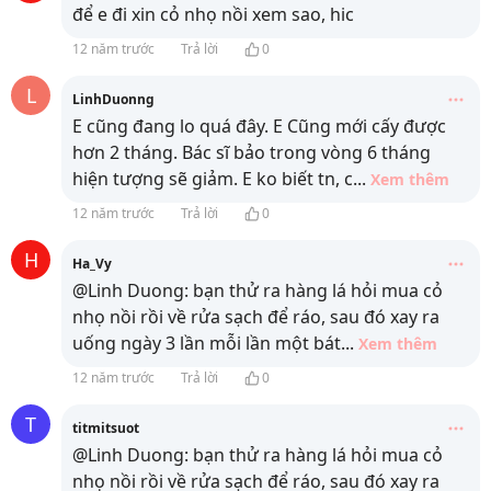
để e đi xin cỏ nhọ nồi xem sao, hic
12 năm trước
Trả lời
0
L
LinhDuonng
E cũng đang lo quá đây. E Cũng mới cấy được
hơn 2 tháng. Bác sĩ bảo trong vòng 6 tháng
hiện tượng sẽ giảm. E ko biết tn, c
...
Xem thêm
12 năm trước
Trả lời
0
H
Ha_Vy
@Linh Duong: bạn thử ra hàng lá hỏi mua cỏ
nhọ nồi rồi về rửa sạch để ráo, sau đó xay ra
uống ngày 3 lần mỗi lần một bát
...
Xem thêm
12 năm trước
Trả lời
0
T
titmitsuot
@Linh Duong: bạn thử ra hàng lá hỏi mua cỏ
nhọ nồi rồi về rửa sạch để ráo, sau đó xay ra