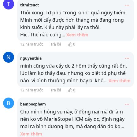
T
titmitsuot
Thôi xong. Td phụ "rong kinh" quá nguy hiểm.
Mình mới cấy được hơn tháng mà đang rong
kinh suốt. Kiểu này phải lấy ra thôi.
Hic. Thế nào cũng
...
Xem thêm
12 năm trước
Trả lời
0
N
nguyenthia
mình cũng vừa cấy dc 2 hôm thấy cũng rất ổn.
lúc làm ko thấy đau. nhưng ko biết td phụ thế
nào. vì bình thường mình hay bị khô
...
Xem thêm
12 năm trước
Trả lời
0
B
bamboopham
Cho mình hóng vụ này, ở đồng nai mà đi làm
nên ko vô MarieStope HCM cấy dc, định ngày
mai ra bình dương làm, mà đang đắn đo ko
...
Xem thêm