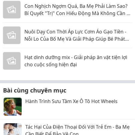
Con Nghịch Ngợm Quá, Ba Mẹ Phải Làm Sao?
Bí Quyết "Trị" Con Hiếu Động Mà Không Cần La
Hét
Nuôi Dạy Con Thời Áp Lực Cơm Áo Gạo Tiền -
Nỗi Lo Của Bố Mẹ Và Giải Pháp Giúp Bé Phát
Triển Toàn Diện
Hạt dinh dưỡng mix - Giải pháp ăn vặt tiện lợi
cho cuộc sống hiện đại
Bài cùng chuyên mục
Hành Trình Sưu Tầm Xe Ô Tô Hot Wheels
Tác Hại Của Điện Thoại Đối Với Trẻ Em - Ba Mẹ
Cần Biết Để Bảo Vệ Con