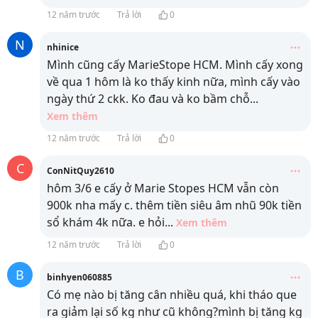
12 năm trước
Trả lời
0
N
nhinice
Mình cũng cấy MarieStope HCM. Mình cấy xong
về qua 1 hôm là ko thấy kinh nữa, mình cấy vào
ngày thứ 2 ckk. Ko đau và ko bầm chỗ
...
Xem thêm
12 năm trước
Trả lời
0
C
ConNitQuy2610
hôm 3/6 e cấy ở Marie Stopes HCM vẫn còn
900k nha mấy c. thêm tiền siêu âm nhũ 90k tiền
sổ khám 4k nữa. e hỏi
...
Xem thêm
12 năm trước
Trả lời
0
B
binhyen060885
Có mẹ nào bị tăng cân nhiều quá, khi tháo que
ra giảm lại số kg như cũ không?mình bị tăng kg