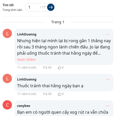
Tìm tới
/
17
Trang bình luận
Trang 1
L
LinhDuonng
Nhưng hiện tại mình lại bị rong gần 1 thâng nay
rồi sau 3 tháng ngon lành chiến đấu. Jo lại đang
phải uống thuốc tránh thai hằng ngày để
...
Xem thêm
11 năm trước
Trả lời
0
L
LinhDuonng
Thuốc tránh thai hằng ngày bạn ạ
11 năm trước
Trả lời
0
C
conybeo
Bạn em có người quen cấy xog rút ra vẫn chửa