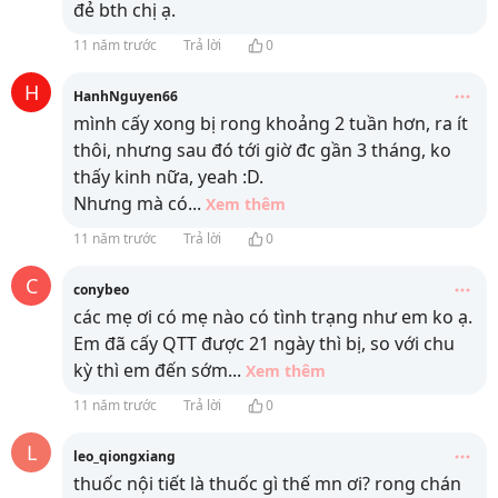
đẻ bth chị ạ.
11 năm trước
Trả lời
0
H
HanhNguyen66
mình cấy xong bị rong khoảng 2 tuần hơn, ra ít
thôi, nhưng sau đó tới giờ đc gần 3 tháng, ko
thấy kinh nữa, yeah :D.
Nhưng mà có
...
Xem thêm
11 năm trước
Trả lời
0
C
conybeo
các mẹ ơi có mẹ nào có tình trạng như em ko ạ.
Em đã cấy QTT được 21 ngày thì bị, so với chu
kỳ thì em đến sớm
...
Xem thêm
11 năm trước
Trả lời
0
L
leo_qiongxiang
thuốc nội tiết là thuốc gì thế mn ơi? rong chán