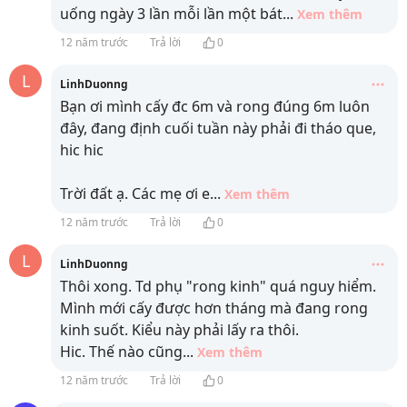
uống ngày 3 lần mỗi lần một bát
...
Xem thêm
12 năm trước
Trả lời
0
L
LinhDuonng
Bạn ơi mình cấy đc 6m và rong đúng 6m luôn
đây, đang định cuối tuần này phải đi tháo que,
hic hic
Trời đất ạ. Các mẹ ơi e
...
Xem thêm
12 năm trước
Trả lời
0
L
LinhDuonng
Thôi xong. Td phụ "rong kinh" quá nguy hiểm.
Mình mới cấy được hơn tháng mà đang rong
kinh suốt. Kiểu này phải lấy ra thôi.
Hic. Thế nào cũng
...
Xem thêm
12 năm trước
Trả lời
0