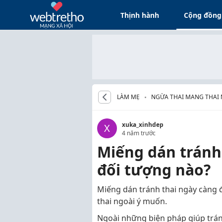
Thịnh hành
Cộng đồng
LÀM MẸ
NGỪA THAI MANG THAI
xuka_xinhdep
X
4 năm trước
Miếng dán tránh 
đối tượng nào?
Miếng dán tránh thai ngày càng 
thai ngoài ý muốn.
Ngoài những biện pháp giúp trán