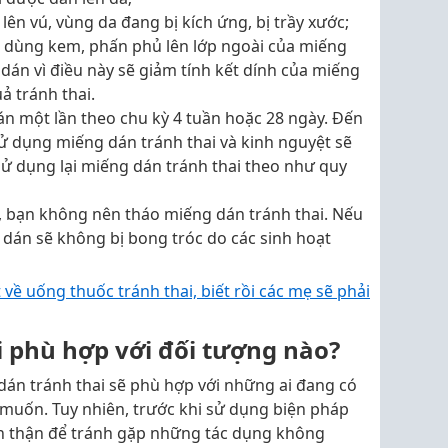
n vú, vùng da đang bị kích ứng, bị trầy xước;
 dùng kem, phấn phủ lên lớp ngoài của miếng
án vì điều này sẽ giảm tính kết dính của miếng
ả tránh thai.
án một lần theo chu kỳ 4 tuần hoặc 28 ngày. Đến
sử dụng miếng dán tránh thai và kinh nguyệt sẽ
 sử dụng lại miếng dán tránh thai theo như quy
…, bạn không nên tháo miếng dán tránh thai. Nếu
dán sẽ không bị bong tróc do các sinh hoạt
 về uống thuốc tránh thai, biết rồi các mẹ sẽ phải
i phù hợp với đối tượng nào?
dán tránh thai sẽ phù hợp với những ai đang có
 muốn. Tuy nhiên, trước khi sử dụng biện pháp
ẩn thận để tránh gặp những tác dụng không