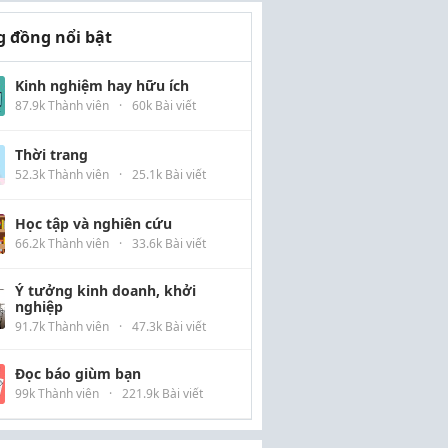
 đồng nổi bật
Kinh nghiệm hay hữu ích
87.9k Thành viên
·
60k Bài viết
Thời trang
52.3k Thành viên
·
25.1k Bài viết
Học tập và nghiên cứu
66.2k Thành viên
·
33.6k Bài viết
Ý tưởng kinh doanh, khởi
nghiệp
91.7k Thành viên
·
47.3k Bài viết
Đọc báo giùm bạn
99k Thành viên
·
221.9k Bài viết