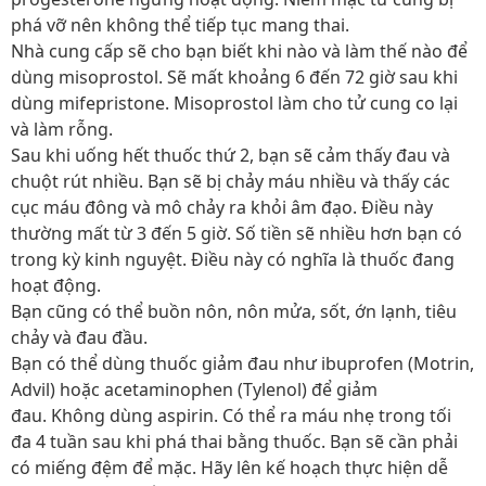
phá vỡ nên không thể tiếp tục mang thai.
Nhà cung cấp sẽ cho bạn biết khi nào và làm thế nào để
dùng misoprostol. Sẽ mất khoảng 6 đến 72 giờ sau khi
dùng mifepristone. Misoprostol làm cho tử cung co lại
và làm rỗng.
Sau khi uống hết thuốc thứ 2, bạn sẽ cảm thấy đau và
chuột rút nhiều. Bạn sẽ bị chảy máu nhiều và thấy các
cục máu đông và mô chảy ra khỏi âm đạo. Điều này
thường mất từ ​​3 đến 5 giờ. Số tiền sẽ nhiều hơn bạn có
trong kỳ kinh nguyệt. Điều này có nghĩa là thuốc đang
hoạt động.
Bạn cũng có thể buồn nôn, nôn mửa, sốt, ớn lạnh, tiêu
chảy và đau đầu.
Bạn có thể dùng thuốc giảm đau như ibuprofen (Motrin,
Advil) hoặc acetaminophen (Tylenol) để giảm
đau. Không dùng aspirin. Có thể ra máu nhẹ trong tối
đa 4 tuần sau khi phá thai bằng thuốc. Bạn sẽ cần phải
có miếng đệm để mặc. Hãy lên kế hoạch thực hiện dễ