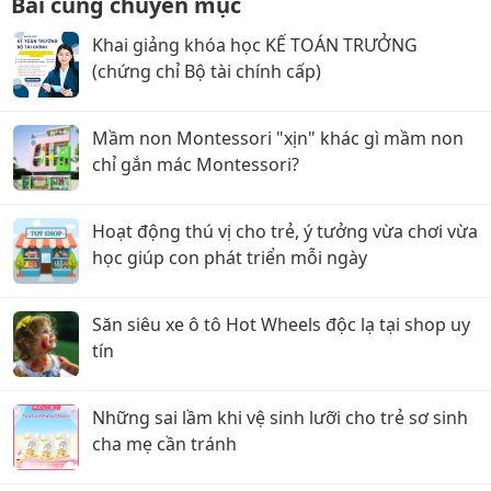
Bài cùng chuyên mục
Khai giảng khóa học KẾ TOÁN TRƯỞNG
(chứng chỉ Bộ tài chính cấp)
Mầm non Montessori "xịn" khác gì mầm non
chỉ gắn mác Montessori?
Hoạt động thú vị cho trẻ, ý tưởng vừa chơi vừa
học giúp con phát triển mỗi ngày
Săn siêu xe ô tô Hot Wheels độc lạ tại shop uy
tín
Những sai lầm khi vệ sinh lưỡi cho trẻ sơ sinh
cha mẹ cần tránh