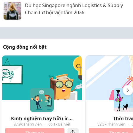
Du học Singapore ngành Logistics & Supply
Chain Cơ hội việc làm 2026
Cộng đồng nổi bật
Kinh nghiệm hay hữu íc...
Thời tr
87.9k Thành viên
·
60.1k Bài viết
52.3k Thành viên
·
Tham gia
Tham gia