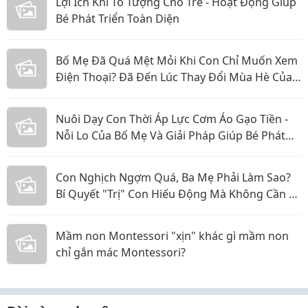
Lợi Ích Khi Tô Tượng Cho Trẻ - Hoạt Động Giúp
Bé Phát Triển Toàn Diện
Bố Mẹ Đã Quá Mệt Mỏi Khi Con Chỉ Muốn Xem
Điện Thoại? Đã Đến Lúc Thay Đổi Mùa Hè Của
Bé
Nuôi Dạy Con Thời Áp Lực Cơm Áo Gạo Tiền -
Nỗi Lo Của Bố Mẹ Và Giải Pháp Giúp Bé Phát
Triển Toàn Diện
Con Nghịch Ngợm Quá, Ba Mẹ Phải Làm Sao?
Bí Quyết "Trị" Con Hiếu Động Mà Không Cần La
Hét
Mầm non Montessori "xịn" khác gì mầm non
chỉ gắn mác Montessori?