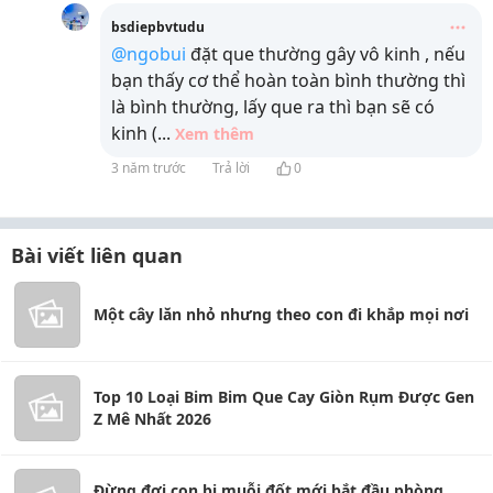
bsdiepbvtudu
@ngobui
đặt que thường gây vô kinh , nếu
bạn thấy cơ thể hoàn toàn bình thường thì
là bình thường, lấy que ra thì bạn sẽ có
kinh (
...
Xem thêm
3 năm trước
Trả lời
0
Bài viết liên quan
Một cây lăn nhỏ nhưng theo con đi khắp mọi nơi
Top 10 Loại Bim Bim Que Cay Giòn Rụm Được Gen
Z Mê Nhất 2026
Đừng đợi con bị muỗi đốt mới bắt đầu phòng