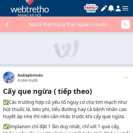
Ngừa thai mang thai ngoài ý muốn
bsdiepbvtudu
4 năm trước
Cấy que ngừa ( tiếp theo)
✅Các trường hợp có yếu tố nguy cơ cho tim mạch như
hút thuốc lá, béo phì, tiểu đường hay cả bệnh nhân cao
huyết áp nhẹ thì nên cân nhắc trước khi cấy que ngừa.
✅Implanon chỉ đặt 1 lần duy nhất, chỉ với 1 que cấy,