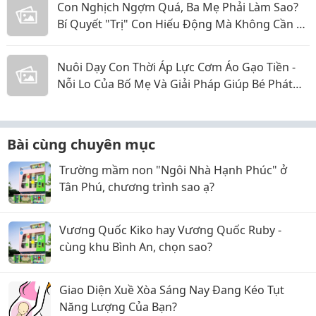
Con Nghịch Ngợm Quá, Ba Mẹ Phải Làm Sao?
Bí Quyết "Trị" Con Hiếu Động Mà Không Cần La
Hét
Nuôi Dạy Con Thời Áp Lực Cơm Áo Gạo Tiền -
Nỗi Lo Của Bố Mẹ Và Giải Pháp Giúp Bé Phát
Triển Toàn Diện
Bài cùng chuyên mục
Trường mầm non "Ngôi Nhà Hạnh Phúc" ở
Tân Phú, chương trình sao ạ?
Vương Quốc Kiko hay Vương Quốc Ruby -
cùng khu Bình An, chọn sao?
Giao Diện Xuề Xòa Sáng Nay Đang Kéo Tụt
Năng Lượng Của Bạn?