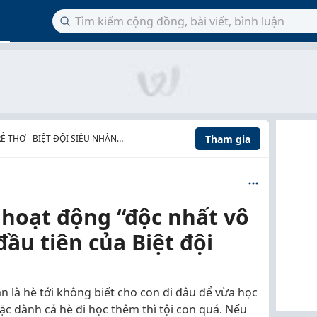
Tham gia
Ẻ THƠ - BIỆT ĐỘI SIÊU NHÂN
t hoạt động “độc nhất vô
đầu tiên của Biệt đội
 là hè tới không biết cho con đi đâu để vừa học
ặc dành cả hè đi học thêm thì tội con quá. Nếu