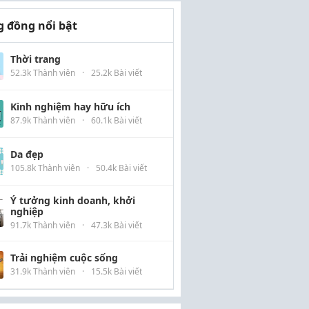
 đồng nổi bật
Thời trang
52.3k Thành viên
·
25.2k Bài viết
Kinh nghiệm hay hữu ích
87.9k Thành viên
·
60.1k Bài viết
Da đẹp
105.8k Thành viên
·
50.4k Bài viết
Ý tưởng kinh doanh, khởi
nghiệp
91.7k Thành viên
·
47.3k Bài viết
Trải nghiệm cuộc sống
31.9k Thành viên
·
15.5k Bài viết