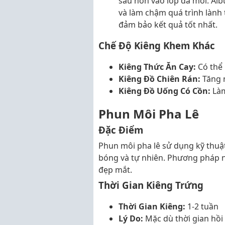
sâu hơn vào lớp da môi. Al
và làm chậm quá trình lành 
đảm bảo kết quả tốt nhất.
Chế Độ Kiêng Khem Khác
Kiêng Thức Ăn Cay:
Có thể 
Kiêng Đồ Chiên Rán:
Tăng n
Kiêng Đồ Uống Có Cồn:
Làm
Phun Môi Pha Lê
Đặc Điểm
Phun môi pha lê sử dụng kỹ thu
bóng và tự nhiên. Phương pháp nà
đẹp mắt.
Thời Gian Kiêng Trứng
Thời Gian Kiêng:
1-2 tuần
Lý Do:
Mặc dù thời gian hồi