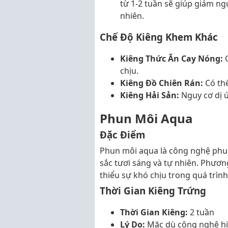
từ 1-2 tuần sẽ giúp giảm n
nhiên.
Chế Độ Kiêng Khem Khác
Kiêng Thức Ăn Cay Nóng:
G
chịu.
Kiêng Đồ Chiên Rán:
Có thể
Kiêng Hải Sản:
Nguy cơ dị 
Phun Môi Aqua
Đặc Điểm
Phun môi aqua là công nghệ phun 
sắc tươi sáng và tự nhiên. Phươ
thiểu sự khó chịu trong quá trình
Thời Gian Kiêng Trứng
Thời Gian Kiêng:
2 tuần
Lý Do:
Mặc dù công nghệ hiệ