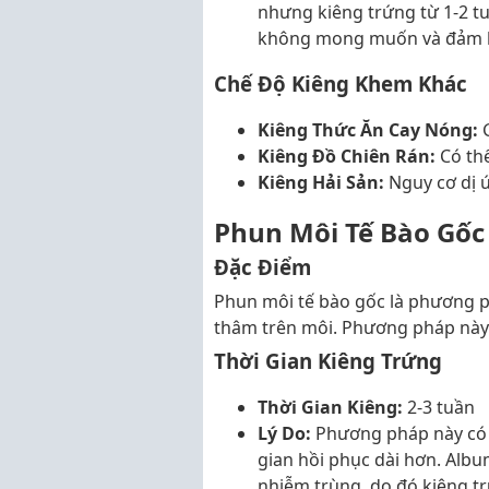
nhưng kiêng trứng từ 1-2 t
không mong muốn và đảm b
Chế Độ Kiêng Khem Khác
Kiêng Thức Ăn Cay Nóng:
G
Kiêng Đồ Chiên Rán:
Có thể
Kiêng Hải Sản:
Nguy cơ dị 
Phun Môi Tế Bào Gốc
Đặc Điểm
Phun môi tế bào gốc là phương p
thâm trên môi. Phương pháp này 
Thời Gian Kiêng Trứng
Thời Gian Kiêng:
2-3 tuần
Lý Do:
Phương pháp này có q
gian hồi phục dài hơn. Albu
nhiễm trùng, do đó kiêng tr