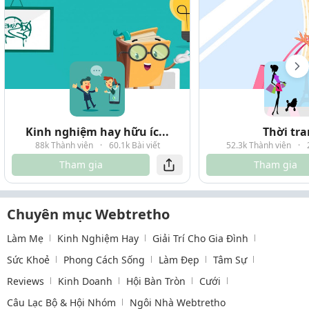
Kinh nghiệm hay hữu íc...
Thời tr
88k Thành viên
·
60.1k Bài viết
52.3k Thành viên
·
Tham gia
Tham gia
Chuyên mục Webtretho
Làm Mẹ
Kinh Nghiệm Hay
Giải Trí Cho Gia Đình
Sức Khoẻ
Phong Cách Sống
Làm Đẹp
Tâm Sự
Reviews
Kinh Doanh
Hội Bàn Tròn
Cưới
Câu Lạc Bộ & Hội Nhóm
Ngôi Nhà Webtretho