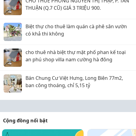
CHO THUÊ PHÒNG NGUYỄN THỊ THẬP, P. TÂN
THUẬN (Q.7 CŨ) GIÁ 3 TRIỆU 900.
Biệt thự cho thuê làm quán cà phê sân vườn
có khả thi không
cho thuê nhà biệt thự mặt phố phan kế toại
an phú shop villa nam cường hà đông
Bán Chung Cư Việt Hưng, Long Biên 77m2,
ban công thoáng, chỉ 5,15 tỷ
Cộng đồng nổi bật