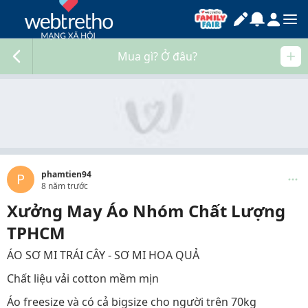
Mua gì? Ở đâu?
phamtien94
P
8 năm trước
Xưởng May Áo Nhóm Chất Lượng
TPHCM
ÁO SƠ MI TRÁI CÂY - SƠ MI HOA QUẢ
Chất liệu vải cotton mềm mịn
Áo freesize và có cả bigsize cho người trên 70kg