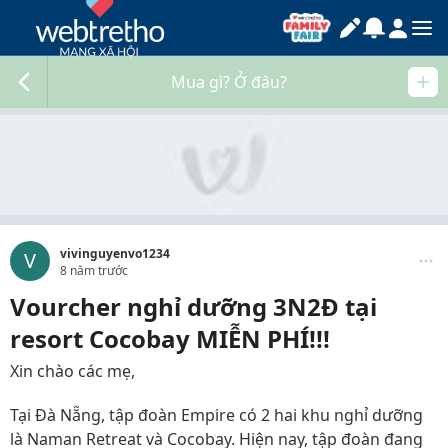
Mua gì? Ở đâu?
vivinguyenvo1234
V
8 năm trước
Vourcher nghỉ dưỡng 3N2Đ tại
resort Cocobay MIỄN PHÍ!!!
Xin chào các mẹ,
Tại Đà Nẵng, tập đoàn Empire có 2 hai khu nghỉ dưỡng
là Naman Retreat và Cocobay. Hiện nay, tập đoàn đang