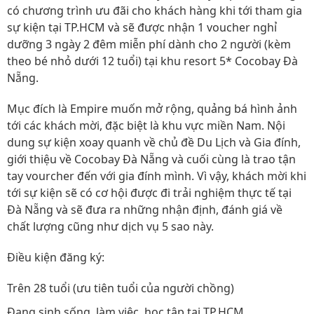
có chương trình ưu đãi cho khách hàng khi tới tham gia
sự kiện tại TP.HCM và sẽ được nhận 1 voucher nghỉ
dưỡng 3 ngày 2 đêm miễn phí dành cho 2 người (kèm
theo bé nhỏ dưới 12 tuổi) tại khu resort 5* Cocobay Đà
Nẵng.
Mục đích là Empire muốn mở rộng, quảng bá hình ảnh
tới các khách mời, đặc biệt là khu vực miền Nam. Nội
dung sự kiện xoay quanh về chủ đề Du Lịch và Gia đính,
giới thiệu về Cocobay Đà Nẵng và cuối cùng là trao tận
tay vourcher đến với gia đính mình. Vì vậy, khách mời khi
tới sự kiện sẽ có cơ hội được đi trải nghiệm thực tế tại
Đà Nẵng và sẽ đưa ra những nhận định, đánh giá về
chất lượng cũng như dịch vụ 5 sao này.
Điều kiện đăng ký:
Trên 28 tuổi (ưu tiên tuổi của người chồng)
Đang sinh sống, làm việc, học tập tại TP.HCM