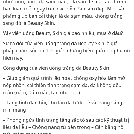
như mụn, nám, da sạm màu,… là vấn đề mà các chị em
bàn luận mỗi ngày trên các diễn đàn làm đẹp. Một sản
phẩm giúp bạn cải thiện là da sạm màu, không trắng
sáng đó là Beauty Skin.
Vậy viên uống Beauty Skin giá bao nhiêu, mua ở đâu?
Sự ra đời của viên uống trắng da Beauty Skin là giải
pháp chăm sóc da đơn giản nhưng hiệu quả cho phụ nữ
hiện nay.
Công dụng của viên uống trắng da Beauty Skin
– Giúp giảm quá trình lão hóa , chống oxy hóa làm mờ
nếp nhăn, cải thiện tình trạng sạm da, da không đều
màu (nám, đốm nâu, tàn nhang…)
– Tăng tính đàn hồi, cho làn da tươi trẻ và trắng sáng,
mịn màng
– Phòng ngừa tình trạng tăng sắc tố sau các kỹ thuật trị
liệu da liễu – Chống nắng từ bên trong – Cân bằng nội