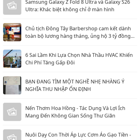
Samsung Galaxy Z Fold 8 Ultra và Galaxy S26
Ultra: Khác biệt không chỉ ở màn hình
Chủ tịch Đông Tây Barbershop cam kết dành
toàn bộ lương hàng tháng, ủng hộ 3 tỷ đồng
cho Hội Chữ thập đỏ TP.HCM
6 Sai Lầm Khi Lựa Chọn Nhà Thầu HVAC Khiến
Chi Phí Tăng Gấp Đôi
BẠN ĐANG TÌM MỘT NGHỀ NHẸ NHÀNG Ý
NGHĨA THU NHẬP ỔN ĐỊNH
Nến Thơm Hoa Hồng - Tác Dụng Và Lợi Ích
Mang Đến Không Gian Sống Thư Giãn
Nuôi Dạy Con Thời Áp Lực Cơm Áo Gạo Tiền -