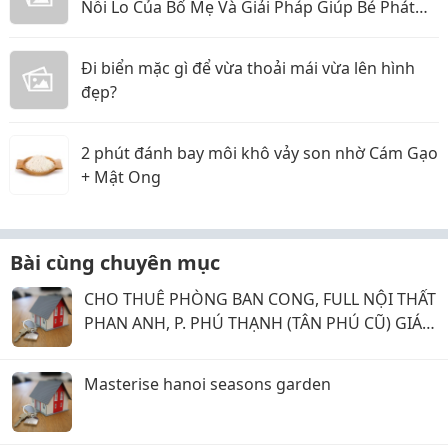
Nỗi Lo Của Bố Mẹ Và Giải Pháp Giúp Bé Phát
Triển Toàn Diện
Đi biển mặc gì để vừa thoải mái vừa lên hình
đẹp?
2 phút đánh bay môi khô vảy son nhờ Cám Gạo
+ Mật Ong
Bài cùng chuyên mục
CHO THUÊ PHÒNG BAN CONG, FULL NỘI THẤT
PHAN ANH, P. PHÚ THẠNH (TÂN PHÚ CŨ) GIÁ 5
TRIỆU.
Masterise hanoi seasons garden