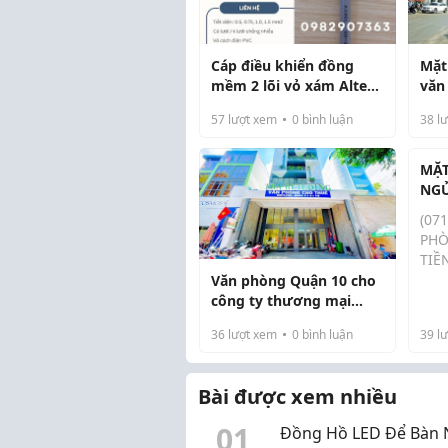
Cáp điều khiển đồng
Mặt
mềm 2 lõi vỏ xám Altek
văn
Kabel
nào
57
lượt xem
0
bình luận
38
lư
MẶT
NGỦ
ĐOÀ
(07
GIÁ
PHÒ
TIỀ
CŨ)
Văn phòng Quận 10 cho
500
công ty thương mại
Văn
điện tử có hợp không
36
lượt xem
0
bình luận
39
lư
đúc
lại,
nón
Bài được xem nhiều
giá 
0
1
Đồng Hồ LED Để Bàn 