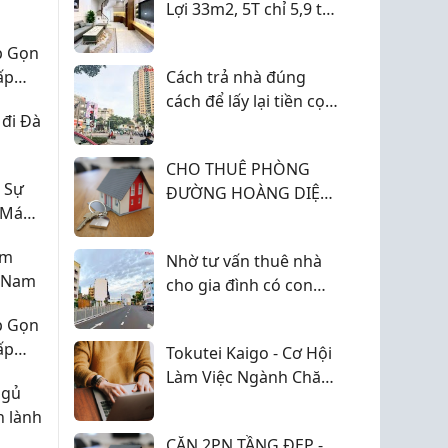
Lợi 33m2, 5T chỉ 5,9 tỷ
( Lô góc)
p Gọn
ấp
Cách trả nhà đúng
cách để lấy lại tiền cọc
 đi Đà
đầy đủ
CHO THUÊ PHÒNG
 Sự
ĐƯỜNG HOÀNG DIỆU,
 Máu
P. KHÁNH HỘI (QUẬN
4 CŨ) GIÁ 4 TRIỆU.
ệm
Nhờ tư vấn thuê nhà
t Nam
cho gia đình có con
nhỏ chọn khu nào
p Gọn
ấp
Tokutei Kaigo - Cơ Hội
Làm Việc Ngành Chăm
ngủ
Sóc Người Cao Tuổi Tại
n lành
Nhật Bản Năm 2026
CĂN 2PN TẦNG ĐẸP -