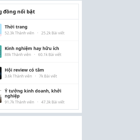
 đồng nổi bật
Thời trang
52.3k Thành viên
·
25.2k Bài viết
Kinh nghiệm hay hữu ích
88k Thành viên
·
60.1k Bài viết
Hội review có tâm
3.6k Thành viên
·
7k Bài viết
Ý tưởng kinh doanh, khởi
nghiệp
91.7k Thành viên
·
47.3k Bài viết