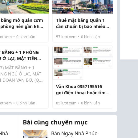
 bằng mở quán cơm
Thuê mặt bằng Quận 1
 phòng nên gần khu
cần chuẩn bị bao nhiêu
vốn?
ợt xem
0
bình luận
57
lượt xem
0
bình luận
 BẰNG + 1 PHÒNG
 Ở LẠI, MẶT TIỀN
N VĂN BƠ, (Q.4 CŨ)
17) MẶT BẰNG + 1
 5 TRIỆU 500.
NG NGỦ Ở LẠI, MẶT
N ĐOÀN VĂN BƠ, (Q.4
 GIÁ 5 TRIỆU
Văn Khoa 0357195516
.*****- Mặt tiền Đoàn
gọi điện thoại hoặc tìm
 Bơ, gần chợ đông
Zalo cập nhật nhà và đất
ợt xem
0
bình luận
85
lượt xem
0
bình luận
. Có 1 phòng ngủ ở
cho thuê tháng 2 năm
 WC riêng có nước
g lạnh.- Điện, Nước
Bài cùng chuyên mục
chí...
Nhà
Bán Ngay Nhà Phúc