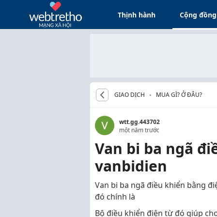
Thịnh hành
Cộng đồng
GIAO DỊCH
MUA GÌ? Ở ĐÂU?
wtt.gg.443702
một năm trước
Van bi ba ngã đi
vanbidien
Van bi ba ngã điều khiển bằng đi
đó chính là
Bộ điều khiển điện từ đó giúp ch