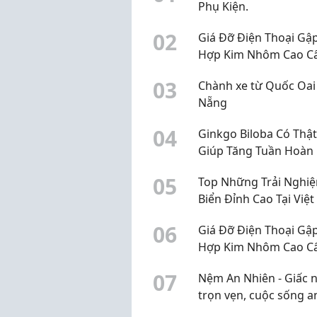
Phụ Kiện.
0
2
Giá Đỡ Điện Thoại Gậ
Hợp Kim Nhôm Cao C
Nhà Phụ Kiện
0
3
Chành xe từ Quốc Oai
Nẵng
0
4
Ginkgo Biloba Có Thật
Giúp Tăng Tuần Hoàn
Não?
0
5
Top Những Trải Nghi
Biển Đỉnh Cao Tại Việ
0
6
Giá Đỡ Điện Thoại Gậ
Hợp Kim Nhôm Cao C
Nhà Phụ Kiện.
0
7
Nệm An Nhiên - Giấc 
trọn vẹn, cuộc sống a