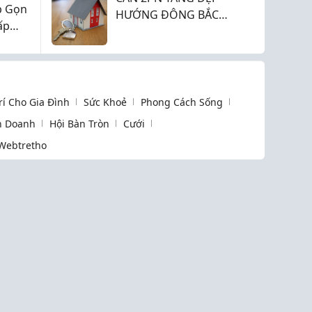
p Gọn
HƯỚNG ĐÔNG BẮC
ấp
TẠI HANOI SEASONS
GARDEN
Trí Cho Gia Đình
Sức Khoẻ
Phong Cách Sống
h Doanh
Hội Bàn Tròn
Cưới
Webtretho