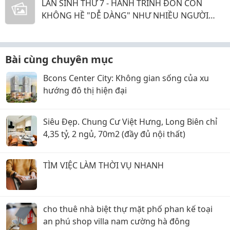
LẦN SINH THỨ 7 - HÀNH TRÌNH ĐÓN CON
KHÔNG HỀ "DỄ DÀNG" NHƯ NHIỀU NGƯỜI
NGHĨ
Bài cùng chuyên mục
Bcons Center City: Không gian sống của xu
hướng đô thị hiện đại
Siêu Đẹp. Chung Cư Việt Hưng, Long Biên chỉ
4,35 tỷ, 2 ngủ, 70m2 (đầy đủ nội thất)
TÌM VIỆC LÀM THỜI VỤ NHANH
cho thuê nhà biệt thự mặt phố phan kế toại
an phú shop villa nam cường hà đông