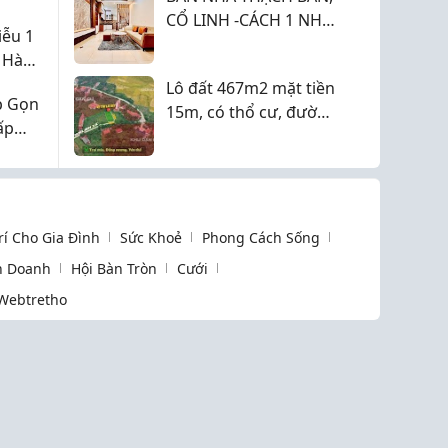
ưa ?
CỔ LINH -CÁCH 1 NHÀ
iễu 1
RA ĐƯỜNG Ô TÔ
 Hàng
TRÁNH, DT 33m2, 5T
ẵng,
Lô đất 467m2 mặt tiền
chỉ 7,35 tỷ
p Gọn
15m, có thổ cư, đường
ấp
bê tông tận đất, đất
vuông đẹp
Trí Cho Gia Đình
Sức Khoẻ
Phong Cách Sống
h Doanh
Hội Bàn Tròn
Cưới
Webtretho