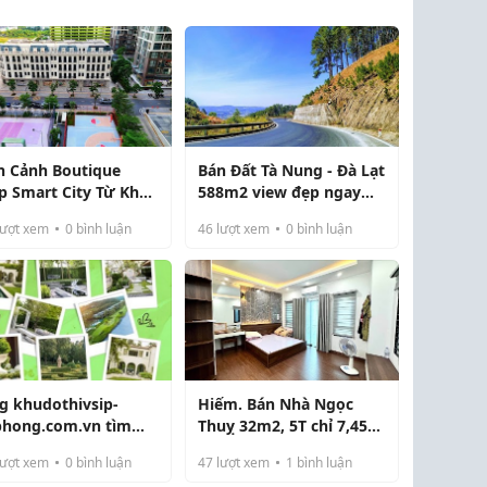
n Cảnh Boutique
Bán Đất Tà Nung - Đà Lạt
p Smart City Từ Khái
588m2 view đẹp ngay
m Đến Cơ Hội Đầu Tư
khu du lịch Mongo Land
ượt xem
0
bình luận
46
lượt xem
0
bình luận
g khudothivsip-
Hiếm. Bán Nhà Ngọc
phong.com.vn tìm
Thuỵ 32m2, 5T chỉ 7,45
u dự án Sol Garden
tỷ (ngõ thoáng ô tô đỗ
ượt xem
0
bình luận
47
lượt xem
1
bình luận
cạnh nhà)