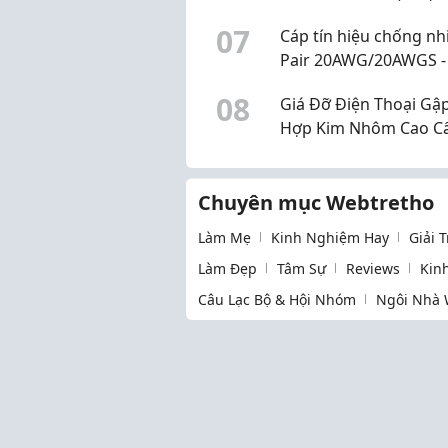
Hơn Mỗi Ngày Hay Ch
2026
0
7
Cáp tín hiệu chống nh
Pair 20AWG/20AWGS -
sẵn kho, giá tốt Đà N
0
8
Giá Đỡ Điện Thoại Gậ
Huế
Hợp Kim Nhôm Cao C
Nhà Phụ Kiện.
Chuyên mục Webtretho
Làm Mẹ
Kinh Nghiệm Hay
Giải 
Làm Đẹp
Tâm Sự
Reviews
Kin
Câu Lạc Bộ & Hội Nhóm
Ngôi Nhà 