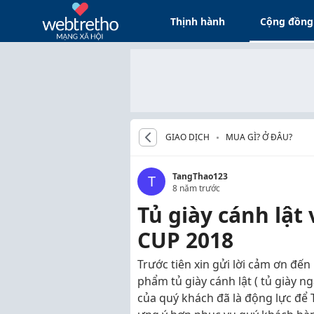
Thịnh hành
Cộng đồng
GIAO DỊCH
MUA GÌ? Ở ĐÂU?
TangThao123
T
8 năm trước
Tủ giày cánh lật
CUP 2018
Trước tiên xin gửi lời cảm ơn đ
phẩm tủ giày cánh lật ( tủ giày n
của quý khách đã là động lực để 