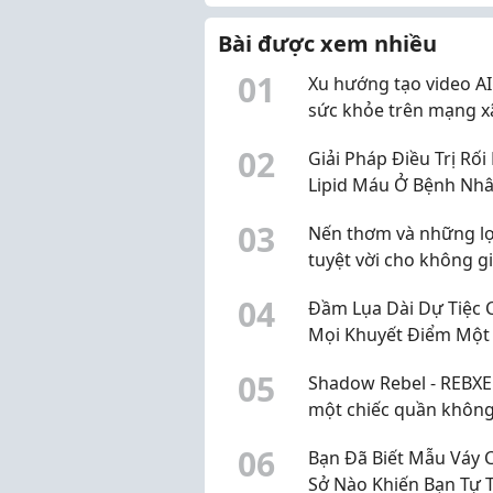
Bài được xem nhiều
0
1
Xu hướng tạo video AI
sức khỏe trên mạng x
0
2
Giải Pháp Điều Trị Rối
Lipid Máu Ở Bệnh Nhâ
Tháo Đường
0
3
Nến thơm và những lợi
tuyệt vời cho không g
sống cùng Dịu Candle
0
4
Đầm Lụa Dài Dự Tiệc 
Mọi Khuyết Điểm Một
Tinh Tế
0
5
Shadow Rebel - REBXEL
một chiếc quần khôn
là trang phục, mà trở
0
6
Bạn Đã Biết Mẫu Váy 
thái độ bạn mang the
Sở Nào Khiến Bạn Tự T
từng bước chân vào 