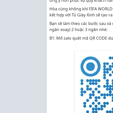
ưng ý hơn phục vụ quý khách hà
Hòa cùng không khí FIFA WORLD 
kết hợp với Tủ Giày Xinh sẽ tạo r
Bạn sẽ làm theo các bước sau và 
ngăn xoay) 2 hoặc 3 ngăn nhé:
B1: Mở zalo quét mã QR CODE dư