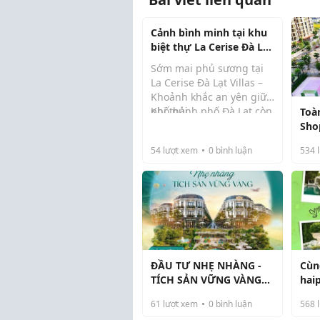
Cảnh bình minh tại khu
biệt thự La Cerise Đà Lạt
Villas
Sớm mai phủ sương tại
La Cerise Đà Lạt Villas –
Khoảnh khắc an yên giữa
phố núi
Khi thành phố Đà Lạt còn
Toà
chưa thức giấc, La Cerise
Sho
Đà Lạt Villas chìm trong
Niệ
54
lượt xem
0
bình luận
534
l
làn sương mỏng đặc
trưng của cao nguyên.
Ánh ...
ĐẦU TƯ NHẸ NHÀNG -
Cùn
TÍCH SẢN VỮNG VÀNG
hai
CÙNG KHU ĐÔ THỊ BẮC
hiể
61
lượt xem
0
bình luận
568
l
SÀI GÒN