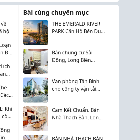
Bài cùng chuyên mục
 về
THE EMERALD RIVER
ã hội
PARK Căn Hộ Bến Du
Thuyền Tại TPHCM
 Loạn
n Đái
Bán chung cư Sài
Đồng, Long Biên
 ích
77m2, 2 ngủ, chỉ 4,45
ian
tỷ
Văn phòng Tân Bình
Che
cho công ty vận tải
 Cách
gần sân bay có lợi gì
: Khi
Cam Kết Chuẩn. Bán
g còn
Nhà Thạch Bàn, Long
 thành
Biên 43m2, 6T chỉ 9,95
Công
o trên
tỷ (ô tô vào tận nhà)
in
năm
BÁN NHÀ THẠCH BÀN,