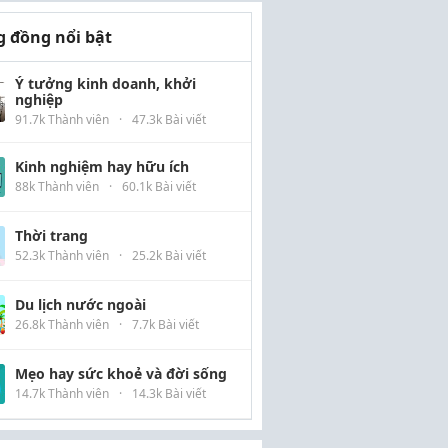
 đồng nổi bật
Ý tưởng kinh doanh, khởi
nghiệp
91.7k Thành viên
·
47.3k Bài viết
Kinh nghiệm hay hữu ích
88k Thành viên
·
60.1k Bài viết
Thời trang
52.3k Thành viên
·
25.2k Bài viết
Du lịch nước ngoài
26.8k Thành viên
·
7.7k Bài viết
Mẹo hay sức khoẻ và đời sống
14.7k Thành viên
·
14.3k Bài viết