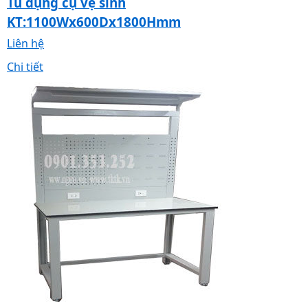
Tủ dụng cụ vệ sinh
KT:1100Wx600Dx1800Hmm
Liên hệ
Chi tiết