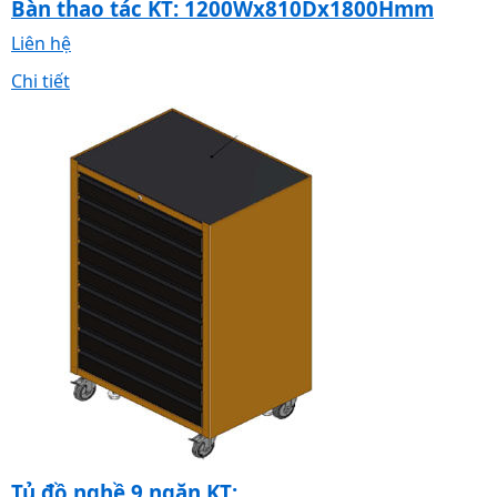
Bàn thao tác KT: 1200Wx810Dx1800Hmm
Liên hệ
Chi tiết
Tủ đồ nghề 9 ngăn KT: