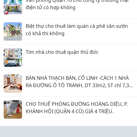
điện tử có hợp không
Biệt thự cho thuê làm quán cà phê sân vườn
có khả thi không
Tìm nhà cho thuê quận thủ đức
BÁN NHÀ THẠCH BÀN, CỔ LINH -CÁCH 1 NHÀ
RA ĐƯỜNG Ô TÔ TRÁNH, DT 33m2, 5T chỉ 7,35
tỷ
CHO THUÊ PHÒNG ĐƯỜNG HOÀNG DIỆU, P.
KHÁNH HỘI (QUẬN 4 CŨ) GIÁ 4 TRIỆU.