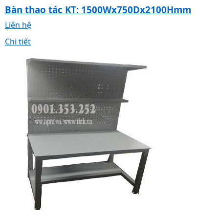
Bàn thao tác KT: 1500Wx750Dx2100Hmm
Liên hệ
Chi tiết