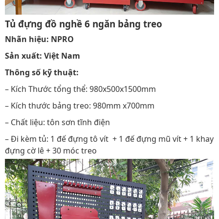
Tủ đựng đồ nghề 6 ngăn bảng treo
Nhãn hiệu: NPRO
Sản xuất: Việt Nam
Thông số kỹ thuật:
– Kích Thước tổng thể: 980x500x1500mm
– Kích thước bảng treo: 980mm x700mm
– Chất liệu: tôn sơn tĩnh điện
– Đi kèm tủ: 1 đế đựng tô vít + 1 đế đựng mũ vít + 1 khay
đựng cờ lê + 30 móc treo