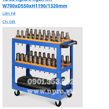
W700xD550xH1190/1320mm
Liên hệ
Chi tiết