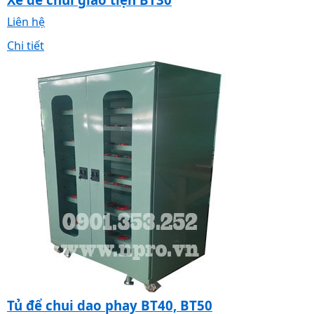
Liên hệ
Chi tiết
Tủ để chui dao phay BT40, BT50