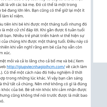
ất là với các bà mẹ. Đó có thể là một trong
bé đang lớn lên. Bạn cũng có thể giữ lại một ít
ể làm kỉ niệm.
ầu tiên khi bé khi được một tháng tuổi nhưng đó
à một cử chỉ đáp lời. Khi gần được 6 tuần tuổi
ới bạn. Nhiều trẻ phát triển hành vi thể hiện sự
của chúng khi được một tháng tuổi. Điều này có
nhiên khi vẫn nghĩ rằng em bé của họ vẫn còn
m xúc.
mệt mỏi và cả lo lắng cho cả bố mẹ và bé.( Xem
 web
http://giupviecnhagioihcm.com/
về cách làm
.). Có thể một cách nào đó hiệu nghiệm ở thời
ợp trong những lúc khác. Vì vậy bạn cần sáng
à thử tất cả chúng. Nên nhớ không có gì là đúng
ơn khóc của bé. Bé sẽ nín khóc khi cảm nhận được
 Nhưng cũng không thế nói trước được là mất bao
nó.