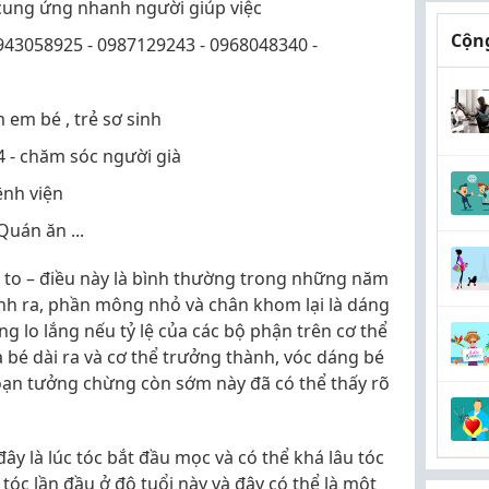
cung ứng nhanh người giúp việc
Cộng
943058925 - 0987129243 - 0968048340 -
m em bé , trẻ sơ sinh
4 - chăm sóc người già
ệnh viện
Quán ăn ...
i to – điều này là bình thường trong những năm
ình ra, phần mông nhỏ và chân khom lại là dáng
ng lo lắng nếu tỷ lệ của các bộ phận trên cơ thể
 bé dài ra và cơ thể trưởng thành, vóc dáng bé
đoạn tưởng chừng còn sớm này đã có thể thấy rõ
đây là lúc tóc bắt đầu mọc và có thể khá lâu tóc
tóc lần đầu ở độ tuổi này và đây có thể là một