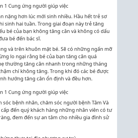
ận 1 Cung ứng người giúp việc
ân nặng hơn lúc mới sinh nhiều. Hầu hết trẻ sơ
i sinh hai tuần. Trong giai đoạn này trẻ tăng
ếu bé của bạn không tăng cân và không có dấu
đưa bé đến bác sĩ.
 bụng và trên khuôn mặt bé. Sẽ có những ngấn mỡ
đừng lo ngại rằng bé của bạn tăng cân quá
mẹ thường tăng cân nhanh trong những tháng
 thậm chí không tăng. Trong khi đó các bé được
nh hướng tăng cân ổn định và đều hơn.
ận 1 Cung ứng người giúp việc
ăm sóc bệnh nhân, chăm sóc người bệnh Tâm Và
 cấp đến quý khách hàng những nhân viên có tư
õ ràng, đem đến sự an tâm cho nhiều gia đình sử