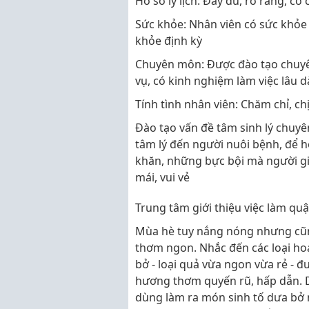
Hồ sơ lý lịch: Đầy đủ, rõ ràng, có
Sức khỏe: Nhân viên có sức khỏe t
khỏe định kỳ
Chuyên môn: Được đào tạo chuy
vụ, có kinh nghiệm làm việc lâu d
Tính tình nhân viên: Chăm chỉ, c
Đào tạo vấn đề tâm sinh lý chuyê
tâm lý đến người nuôi bệnh, để h
khăn, những bực bội mà người gi
mái, vui vẻ
Trung tâm giới thiệu việc làm qu
Mùa hè tuy nắng nóng nhưng cũng
thơm ngon. Nhắc đến các loại ho
bở - loại quả vừa ngon vừa rẻ - đ
hương thơm quyến rũ, hấp dẫn. D
dùng làm ra món sinh tố dưa bở m