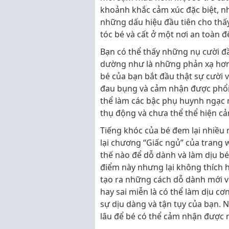
khoảnh khắc cảm xúc đặc biệt, nh
những dấu hiệu đầu tiên cho thấy 
tóc bé và cất ở một nơi an toàn đ
Bạn có thể thấy những nụ cười đ
dường như là những phản xạ hơn l
bé của bạn bắt đầu thật sự cười v
đau bụng và cảm nhận được phổi 
thể làm các bậc phụ huynh ngạc 
thụ động và chưa thể thể hiện cả
Tiếng khóc của bé đem lại nhiều 
lại chương “Giấc ngủ” của trang
thế nào để dỗ dành và làm dịu bé
điểm này nhưng lại không thích h
tạo ra những cách dỗ dành mới v
hay sai miễn là có thể làm dịu c
sự dịu dàng và tận tụy của bạn.
lâu để bé có thể cảm nhận được 