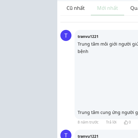
Cũ nhất
Mới nhất
Qu
T
tranvu1221
Trung tâm môi giới người gi
bệnh
Trung tâm cung ứng người gi
8 năm trước
Trả lời
0
T
tranvu1221