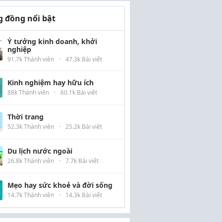
 đồng nổi bật
Ý tưởng kinh doanh, khởi
nghiệp
91.7k Thành viên
·
47.3k Bài viết
Kinh nghiệm hay hữu ích
88k Thành viên
·
60.1k Bài viết
Thời trang
52.3k Thành viên
·
25.2k Bài viết
Du lịch nước ngoài
26.8k Thành viên
·
7.7k Bài viết
Mẹo hay sức khoẻ và đời sống
14.7k Thành viên
·
14.3k Bài viết