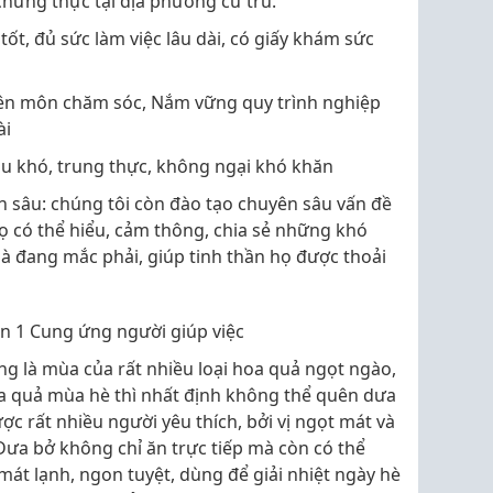
 chứng thực tại địa phương cư trú.
ốt, đủ sức làm việc lâu dài, có giấy khám sức
ên môn chăm sóc, Nắm vững quy trình nghiệp
ài
hịu khó, trung thực, không ngại khó khăn
n sâu: chúng tôi còn đào tạo chuyên sâu vấn đề
ọ có thể hiểu, cảm thông, chia sẻ những khó
à đang mắc phải, giúp tinh thần họ được thoải
ận 1 Cung ứng người giúp việc
 là mùa của rất nhiều loại hoa quả ngọt ngào,
a quả mùa hè thì nhất định không thể quên dưa
ược rất nhiều người yêu thích, bởi vị ngọt mát và
ưa bở không chỉ ăn trực tiếp mà còn có thể
át lạnh, ngon tuyệt, dùng để giải nhiệt ngày hè