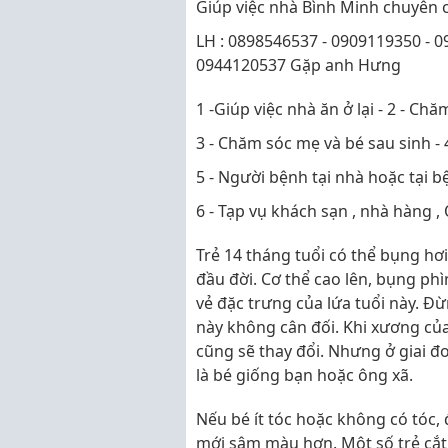
Giúp việc nhà Bình Minh chuyên 
LH : 0898546537 - 0909119350 - 0
0944120537 Gặp anh Hưng
1 -Giúp việc nhà ăn ở lại - 2 - Chă
3 - Chăm sóc mẹ và bé sau sinh - 
5 - Người bệnh tại nhà hoặc tại b
6 - Tạp vụ khách sạn , nhà hàng , 
Trẻ 14 tháng tuổi có thể bụng hơ
đầu đời. Cơ thể cao lên, bụng ph
vẻ đặc trưng của lứa tuổi này. Đừ
này không cân đối. Khi xương của
cũng sẽ thay đổi. Nhưng ở giai 
là bé giống bạn hoặc ông xã.
Nếu bé ít tóc hoặc không có tóc, 
mới sậm màu hơn. Một số trẻ cắt 