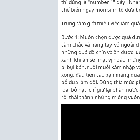
thì đúng là "number 1" đấy . Nha
chế biến ngay món sinh tố dưa b
Trung tâm giới thiệu việc làm qu
Bước 1: Muốn chọn được quả dưa 
cầm chắc và nặng tay, vỏ ngoài ch
những quả đã chín và ăn được lu
xanh khi ăn sẽ nhạt vị hoặc nhữn
bị bụi bẩn, ruồi muỗi xâm nhập v
xong, đầu tiên các bạn mang dưa b
bổ dưa làm đôi. Dùng thìa múc ph
loại bỏ hạt, chỉ giữ lại phần nướ
rồi thái thành những miếng vuông