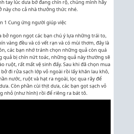
nh tay lúc dưa bở đang chín rộ, chúng mình hãy
ở này cho cả nhà thưởng thức nhé.
ận 1 Cung ứng người giúp việc
bở ngon ngọt các bạn chú ý lựa những trái to,
ín vàng đều và có vết rạn và có mùi thơm, đây là
ôn, các bạn nhớ tránh chọn những quả còn quá
g quả bị chín nứt toác, những quả này thường sẽ
ào ruột, rất mất vệ sinh đấy. Sau khi đã chọn mua
ở đi rửa sạch lớp vỏ ngoài rồi lấy khăn lau khô,
ần nước, ruột và hạt ra ngoài, lọc qua rây để
c dưa. Còn phần cùi thịt dưa, các bạn gọt sạch vỏ
 nhỏ (như hình) rồi để riêng ra bát tô.