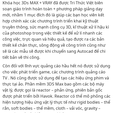
Khóa học 3Ds MAX + VRAY đã được Tri Thức Việt biên
soạn giáo trình hoàn toàn + phương pháp giảng dạy
mới, nhằm 1 mục đích đó là giúp các bạn học viên kết
hợp chính xác các chương trình triển khai kỹ thuật
truyền thông, sức mạnh công cụ 3D, kĩ thuật xử lí hậu kì
của photoshop trong việc thiết kế để xử lí nhanh các
công việc, trực quan và hiệu quả, tạo được ra các bản
thiết kế chân thực, sông động về công trình cũng như
sẽ là các mẫu sẽ được khi chuyển sang Autocad để chi
tiết bản vẽ thi công.
Còn đối với lĩnh vực quảng cáo hầu hết nó được sử dụng
cho việc phát triển game, các chương trình quảng cáo
TV . Nó cũng được sử dụng để tạo các hiệu ứng phim và
thực tại ảo. Phần mềm 3DS Max bao gồm các bộ máy
vật lý, được gọi là reactor – phản ứng, phiên bản gốc
được phát triển bởi Havok. Reactor có thể mô phỏng các
hiện tượng hiệu ứng vật lý thực tế như rigid bodies – thể
rắn, soft bodies – thể mềm, cloth – vải vóc, gravity –