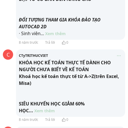
ĐỐI TƯỢNG THAM GIA KHÓA ĐÀO TẠO
AUTOCAD 2D
· Sinh viên
...
Xem thêm
8 năm trước
Trả lời
0
C
CTyTRITHUCVIET
KHÓA HỌC KẾ TOÁN THỰC TẾ DÀNH CHO
NGƯỜI CHƯA BIẾT VỀ KẾ TOÁN
Khoá học kế toán thực tế từ A->Z(trên Excel,
Misa)
SIÊU KHUYẾN HỌC GIẢM 60%
HỌC
...
Xem thêm
8 năm trước
Trả lời
0