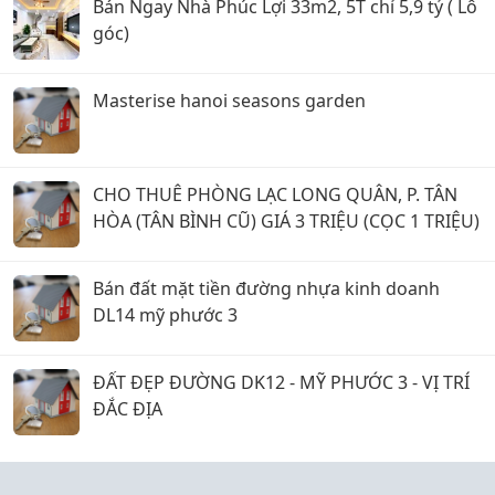
Bán Ngay Nhà Phúc Lợi 33m2, 5T chỉ 5,9 tỷ ( Lô
góc)
Masterise hanoi seasons garden
CHO THUÊ PHÒNG LẠC LONG QUÂN, P. TÂN
HÒA (TÂN BÌNH CŨ) GIÁ 3 TRIỆU (CỌC 1 TRIỆU)
Bán đất mặt tiền đường nhựa kinh doanh
DL14 mỹ phước 3
ĐẤT ĐẸP ĐƯỜNG DK12 - MỸ PHƯỚC 3 - VỊ TRÍ
ĐẮC ĐỊA