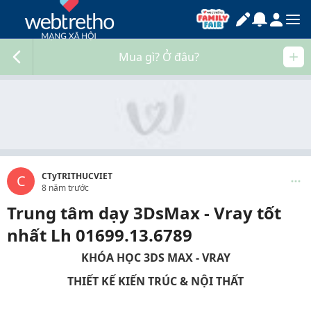
Mua gì? Ở đâu?
CTyTRITHUCVIET
C
8 năm trước
Trung tâm dạy 3DsMax - Vray tốt
nhất Lh 01699.13.6789
KHÓA HỌC 3DS MAX - VRAY
THIẾT KẾ KIẾN TRÚC & NỘI THẤT