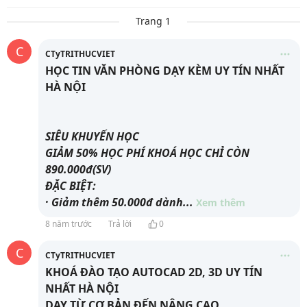
Trang 1
C
CTyTRITHUCVIET
HỌC TIN VĂN PHÒNG DẠY KÈM UY TÍN NHẤT
HÀ NỘI
SIÊU KHUYẾN HỌC
GIẢM 50% HỌC PHÍ KHOÁ HỌC CHỈ CÒN
890.000đ(SV)
ĐẶC BIỆT:
· Giảm thêm 50.000đ dành
...
Xem thêm
8 năm trước
Trả lời
0
C
CTyTRITHUCVIET
KHOÁ ĐÀO TẠO AUTOCAD 2D, 3D UY TÍN
NHẤT HÀ NỘI
DẠY TỪ CƠ BẢN ĐẾN NÂNG CAO