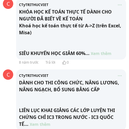
C
CTyTRITHUCVIET
KHÓA HỌC KẾ TOÁN THỰC TẾ DÀNH CHO
NGƯỜI ĐÃ BIẾT VỀ KẾ TOÁN
Khoá học kế toán thực tế từ A->Z (trên Excel,
Misa)
SIÊU KHUYẾN HỌC GIẢM 60%
...
Xem thêm
8 năm trước
Trả lời
0
C
CTyTRITHUCVIET
DÀNH CHO THI CÔNG CHỨC, NÂNG LƯƠNG,
NÂNG NGẠCH, BỔ SUNG BẰNG CẤP
LIÊN LỤC KHAI GIẢNG CÁC LỚP LUYỆN THI
CHỨNG CHỈ IC3 TRONG NƯỚC - IC3 QUỐC
TẾ
...
Xem thêm