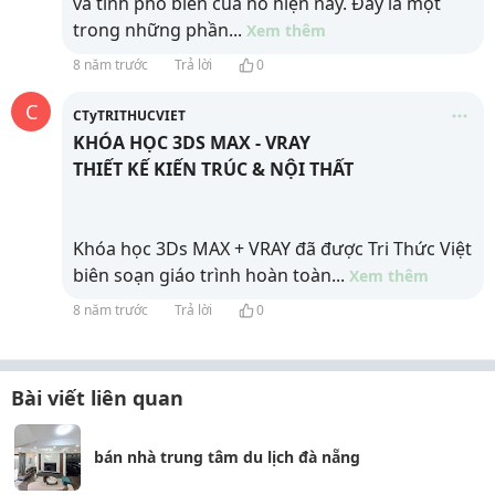
và tính phổ biến của nó hiện nay. Đây là một
trong những phần
...
Xem thêm
8 năm trước
Trả lời
0
C
CTyTRITHUCVIET
KHÓA HỌC 3DS MAX - VRAY
THIẾT KẾ KIẾN TRÚC & NỘI THẤT
Khóa học 3Ds MAX + VRAY đã được Tri Thức Việt
biên soạn giáo trình hoàn toàn
...
Xem thêm
8 năm trước
Trả lời
0
Bài viết liên quan
bán nhà trung tâm du lịch đà nẵng