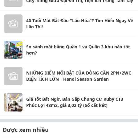
City: Sống Giữa Đại Đô Thị, Tiện Ích Trong Tầm Tay
40 Tuổi Mắt Bắt Đầu "Lão Hóa"? Tìm Hiểu Ngay Về
Lão Thị!
So sánh mặt bằng Quận 1 và Quận 3 khu nào tốt
hơn?
NHỮNG ĐIỂM NỔI BẬT CỦA DÒNG CĂN 2PN+2WC
DIỆN TÍCH LỚN _ Hanoi Season Garden
Giá Tốt Bất Ngờ, Bán Gấp Chung Cư Ruby CT3
Phúc Lợi 48m2, giá 3,02 tỷ (Sổ cất két)
Được xem nhiều