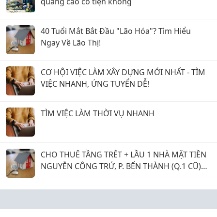
quảng cáo có tiện không
40 Tuổi Mắt Bắt Đầu "Lão Hóa"? Tìm Hiểu
Ngay Về Lão Thị!
CƠ HỘI VIỆC LÀM XÂY DỰNG MỚI NHẤT - TÌM
VIỆC NHANH, ỨNG TUYỂN DỄ!
TÌM VIỆC LÀM THỜI VỤ NHANH
CHO THUÊ TẦNG TRÊT + LẦU 1 NHÀ MẶT TIỀN
NGUYỄN CÔNG TRỨ, P. BẾN THÀNH (Q.1 CŨ)
GIÁ 20 TRIỆU.