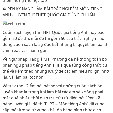
thêm hứng thú học tập
4/ RÈN KỸ NĂNG LÀM BÀI TRẮC NGHIỆM MÔN TIẾNG
ANH - LUYỆN THI THPT QUỐC GIA ĐÚNG CHUẨN
Cuốn sách
luyện thi THPT Quốc gia tiếng Anh
này bao
gồm 20 đề thi, mỗi đề thi gồm 50 câu trắc nghiệm, nội
dung cuốn sách là sự đúc kết những bí quyết làm bài thi
chính xác và nhanh gọn.
Về Ngữ pháp: Tác giả Mai Phương đã hệ thống toàn bộ
phần ngữ pháp tiếng Anh THPT qua từng công thức cụ
thể và kèm theo những lưu ý để các em hiểu rõ, ghi nhớ
lâu và làm bài tốt hơn.
Về từ vựng: Điểm nổi bật so với những cuốn sách ôn
luyện khác là trong khi làm bài các em sẽ không phải
mất quá nhiều thời gian tra cứu từ điển bởi “Rèn kỹ
năng luyện giải đề thi THPT – Môn tiếng Anh” đã cung
cấp một lượng từ vựng khá lớn bằng hình thức dịch