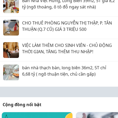
Bán Nhà Việt Hưng, Long Biên 39m2, 5T giá 8,2
tỷ (ngõ thoáng, ô tô đỗ ngay sát nhà)
CHO THUÊ PHÒNG NGUYỄN THỊ THẬP, P. TÂN
THUẬN (Q.7 CŨ) GIÁ 3 TRIỆU 500
VIỆC LÀM THÊM CHO SINH VIÊN - CHỦ ĐỘNG
THỜI GIAN, TĂNG THÊM THU NHẬP!
bán nhà thạch bàn, long biên 36m2, 5T chỉ
6,68 tỷ ( ngõ thuận tiện, chủ cần gấp)
Cộng đồng nổi bật