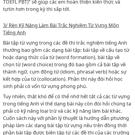
TOEFL PBT)” sẽ giúp các em hoàn thiện kiến thức và
tựtin hơn trong kỳ thi sắp tới.
3/ Rèn Kỹ Năng Làm Bài Trắc Nghiệm Từ Vựng Môn
Tiếng Anh
Bài tập từ vựng trong các đề thi trắc nghiệm tiếng Anh
thường bao gồm các dạng bài tập: bài tập về cấu tạo từ
hoặc dạng thức của từ (word formation), bài tập về
chọn từ (word choice) trong đó bao gồm cả bài tập về
thành ngữ, cụm động từ (idiom, phrasal verb) hoặc sự
kết hợp của từ (collocation). Phần thi này đòi hỏi học
sinh phải có vốn từ vựng phong phú.
Tuy nhiên, thật khó để có thể nhớ hết tất cả các từ vựng
trong tiếng Anh vì thế dạng bài này còn đòi hỏi chúng ta
phải có kỹ năng loại trừ và các kỹ năng làm bài khác.
Cuốn sách này với phần lý thuyết là hướng dẫn phương
pháp làm các dạng bài tập từ vựng nêu trên đồng thời
phần bài tập được biên tập từ các đề thi của các trường