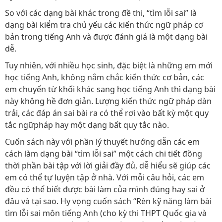
So với các dạng bài khác trong đề thi, “tìm lỗi sai” là
dạng bài kiểm tra chủ yếu các kiến thức ngữ pháp cơ
bản trong tiếng Anh và được đánh giá là một dạng bài
dễ.
Tuy nhiên, với nhiều học sinh, đặc biệt là những em mới
học tiếng Anh, không nắm chắc kiến thức cơ bản, các
em chuyển từ khối khác sang học tiếng Anh thì dạng bài
này không hề đơn giản. Lượng kiến thức ngữ pháp dàn
trải, các đáp án sai bài ra có thể rơi vào bất kỳ một quy
tắc ngữpháp hay một dạng bất quy tắc nào.
Cuốn sách này với phần lý thuyết hướng dẫn các em
cách làm dạng bài “tìm lỗi sai” một cách chi tiết đồng
thời phần bài tập với lời giải đầy đủ, dễ hiểu sẽ giúp các
em có thể tự luyện tập ở nhà. Với mỗi câu hỏi, các em
đều có thể biết được bài làm của mình đúng hay sai ở
đâu và tại sao. Hy vọng cuốn sách “Rèn kỹ năng làm bài
tìm lỗi sai môn tiếng Anh (cho kỳ thi THPT Quốc gia và