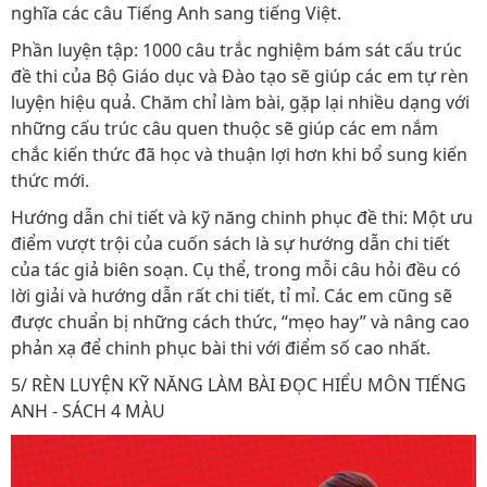
nghĩa các câu Tiếng Anh sang tiếng Việt.
Phần luyện tập: 1000 câu trắc nghiệm bám sát cấu trúc
đề thi của Bộ Giáo dục và Đào tạo sẽ giúp các em tự rèn
luyện hiệu quả. Chăm chỉ làm bài, gặp lại nhiều dạng với
những cấu trúc câu quen thuộc sẽ giúp các em nắm
chắc kiến thức đã học và thuận lợi hơn khi bổ sung kiến
thức mới.
Hướng dẫn chi tiết và kỹ năng chinh phục đề thi: Một ưu
điểm vượt trội của cuốn sách là sự hướng dẫn chi tiết
của tác giả biên soạn. Cụ thể, trong mỗi câu hỏi đều có
lời giải và hướng dẫn rất chi tiết, tỉ mỉ. Các em cũng sẽ
được chuẩn bị những cách thức, “mẹo hay” và nâng cao
phản xạ để chinh phục bài thi với điểm số cao nhất.
5/ RÈN LUYỆN KỸ NĂNG LÀM BÀI ĐỌC HIỂU MÔN TIẾNG
ANH - SÁCH 4 MÀU