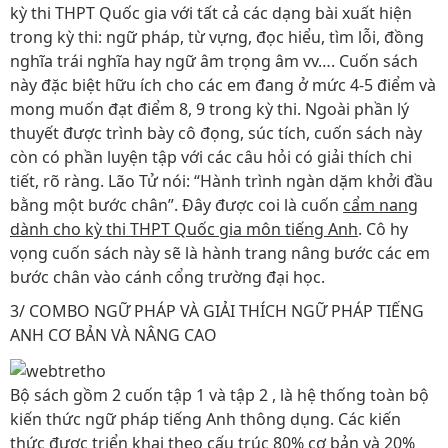
kỳ thi THPT Quốc gia với tất cả các dạng bài xuất hiện
trong kỳ thi: ngữ pháp, từ vựng, đọc hiểu, tìm lỗi, đồng
nghĩa trái nghĩa hay ngữ âm trọng âm vv…. Cuốn sách
này đặc biệt hữu ích cho các em đang ở mức 4-5 điểm và
mong muốn đạt điểm 8, 9 trong kỳ thi. Ngoài phần lý
thuyết được trình bày cô đọng, súc tích, cuốn sách này
còn có phần luyện tập với các câu hỏi có giải thích chi
tiết, rõ ràng. Lão Tử nói: “Hành trình ngàn dặm khởi đầu
bằng một bước chân”. Đây được coi là cuốn
cẩm nang
dành cho kỳ thi THPT Quốc gia môn tiếng Anh
. Cô hy
vọng cuốn sách này sẽ là hành trang nâng bước các em
bước chân vào cánh cổng trường đại học.
3/ COMBO NGỮ PHÁP VÀ GIẢI THÍCH NGỮ PHÁP TIẾNG
ANH CƠ BẢN VÀ NÂNG CAO
Bộ sách gồm 2 cuốn tập 1 và tập 2 , là hệ thống toàn bộ
kiến thức ngữ pháp tiếng Anh thông dụng. Các kiến
thức được triển khai theo cấu trúc 80% cơ bản và 20%