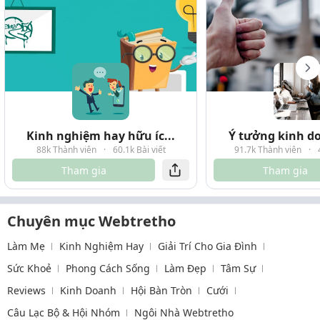
Kinh nghiệm hay hữu íc...
Ý tưởng kinh do
88k Thành viên
·
60.1k Bài viết
91.7k Thành viên
·
Tham gia
Tham gia
Chuyên mục Webtretho
Làm Mẹ
Kinh Nghiệm Hay
Giải Trí Cho Gia Đình
Sức Khoẻ
Phong Cách Sống
Làm Đẹp
Tâm Sự
Reviews
Kinh Doanh
Hội Bàn Tròn
Cưới
Câu Lạc Bộ & Hội Nhóm
Ngôi Nhà Webtretho