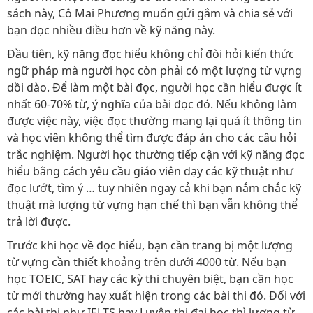
sách này, Cô Mai Phương muốn gửi gắm và chia sẻ với
bạn đọc nhiều điều hơn về kỹ năng này.
Đầu tiên, kỹ năng đọc hiểu không chỉ đòi hỏi kiến thức
ngữ pháp mà người học còn phải có một lượng từ vựng
dồi dào. Để làm một bài đọc, người học cần hiểu được ít
nhất 60-70% từ, ý nghĩa của bài đọc đó. Nếu không làm
được việc này, việc đọc thường mang lại quá ít thông tin
và học viên không thể tìm được đáp án cho các câu hỏi
trắc nghiệm. Người học thường tiếp cận với kỹ năng đọc
hiểu bằng cách yêu cầu giáo viên dạy các kỹ thuật như
đọc lướt, tìm ý … tuy nhiên ngay cả khi bạn nắm chắc kỹ
thuật mà lượng từ vựng hạn chế thì bạn vẫn không thể
trả lời được.
Trước khi học về đọc hiểu, bạn cần trang bị một lượng
từ vựng cần thiết khoảng trên dưới 4000 từ. Nếu bạn
học TOEIC, SAT hay các kỳ thi chuyên biệt, bạn cần học
từ mới thường hay xuất hiện trong các bài thi đó. Đối với
các bài thi như IELTS hay Luyện thi đại học thì lượng từ