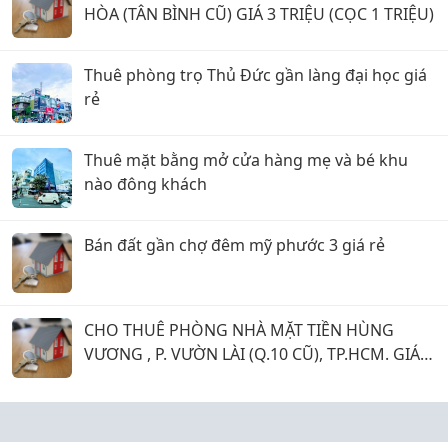
HÒA (TÂN BÌNH CŨ) GIÁ 3 TRIỆU (CỌC 1 TRIỆU)
Thuê phòng trọ Thủ Đức gần làng đại học giá
rẻ
Thuê mặt bằng mở cửa hàng mẹ và bé khu
nào đông khách
Bán đất gần chợ đêm mỹ phước 3 giá rẻ
CHO THUÊ PHÒNG NHÀ MẶT TIỀN HÙNG
VƯƠNG , P. VƯỜN LÀI (Q.10 CŨ), TP.HCM. GIÁ 4
TRIỆU 500 NGÀN.