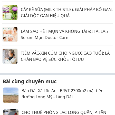
CÂY KẾ SỮA (MILK THISTLE): GIẢI PHÁP BỔ GAN,
GIẢI ĐỘC GAN HIỆU QUẢ
LÀM SAO HẾT MỤN VÀ KHÔNG TÁI ĐI TÁI LẠI?
Serum Mụn Doctor Care
TIÊM VẮC-XIN CÚM CHO NGƯỜI CAO TUỔI: LÁ
CHẮN BẢO VỆ SỨC KHỎE TỐI ƯU
Bài cùng chuyên mục
Bán Đất Xã Lộc An - BRVT 2300m2 mặt tiền
đường Long Mỹ - Láng Dài
CHO THUÊ PHÒNG LẠC LONG QUÂN, P. TÂN