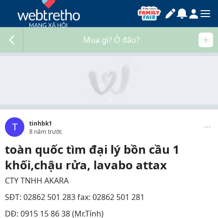
Mua gì? Ở đâu?
tinhbk1
T
8 năm trước
toàn quốc tìm đại lý bồn cầu 1
khối,chậu rửa, lavabo attax
CTY TNHH AKARA
SĐT: 02862 501 283 fax: 02862 501 281
DĐ: 0915 15 86 38 (Mr.Tính)