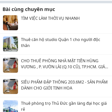
Bài cùng chuyên mục
TÌM VIỆC LÀM THỜI VỤ NHANH
Thuê căn hộ studio Quận 1 cho người độc
thân
CHO THUÊ PHÒNG NHÀ MẶT TIỀN HÙNG
VƯƠNG , P. VƯỜN LÀI (Q.10 CŨ), TP.HCM. GIÁ 4
TRIỆU 500 NGÀN.
SIÊU PHẨM ĐẬP THÔNG 203.6M2 - SẢN PHẨM
DÀNH CHO GIỚI TINH HOA
Thuê phòng trọ Thủ Đức gần làng đại học giá
rẻ