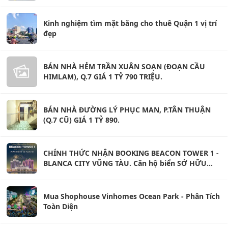
Kinh nghiệm tìm mặt bằng cho thuê Quận 1 vị trí
đẹp
BÁN NHÀ HẺM TRẦN XUÂN SOẠN (ĐOẠN CẦU
HIMLAM), Q.7 GIÁ 1 TỶ 790 TRIỆU.
BÁN NHÀ ĐƯỜNG LÝ PHỤC MAN, P.TÂN THUẬN
(Q.7 CŨ) GIÁ 1 TỶ 890.
CHÍNH THỨC NHẬN BOOKING BEACON TOWER 1 -
BLANCA CITY VŨNG TÀU. Căn hộ biển SỞ HỮU
LÂU DÀI
Mua Shophouse Vinhomes Ocean Park - Phân Tích
Toàn Diện