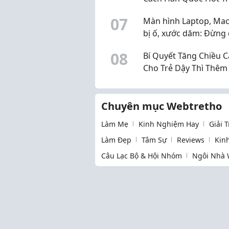
2026 Trẻ Trung, Năng
0
7
Màn hình Laptop, Ma
Và Dễ Phối Đồ
bị ố, xước dăm: Đừng
"mất bò mới lo làm
0
8
Bí Quyết Tăng Chiều 
chuồng"
Cho Trẻ Dậy Thì Thêm 
30cm Chuẩn Khoa Họ
Chuyên mục Webtretho
Làm Mẹ
Kinh Nghiệm Hay
Giải 
Làm Đẹp
Tâm Sự
Reviews
Kin
Câu Lạc Bộ & Hội Nhóm
Ngôi Nhà 