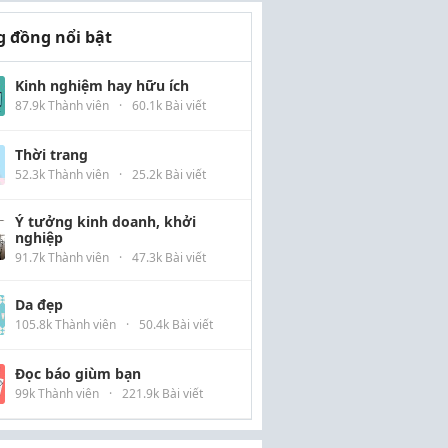
 đồng nổi bật
Kinh nghiệm hay hữu ích
87.9k Thành viên
·
60.1k Bài viết
Thời trang
52.3k Thành viên
·
25.2k Bài viết
Ý tưởng kinh doanh, khởi
nghiệp
91.7k Thành viên
·
47.3k Bài viết
Da đẹp
105.8k Thành viên
·
50.4k Bài viết
Đọc báo giùm bạn
99k Thành viên
·
221.9k Bài viết