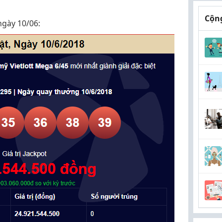
Cộng
ngày 10/06: