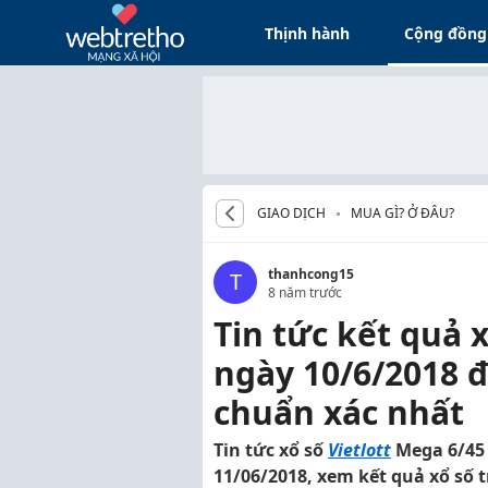
Thịnh hành
Cộng đồng
GIAO DỊCH
MUA GÌ? Ở ĐÂU?
thanhcong15
T
8 năm trước
Tin tức kết quả x
ngày 10/6/2018 
chuẩn xác nhất
Tin tức xổ số
Vietlott
Mega 6/45
11/06/2018, xem kết quả xổ số t