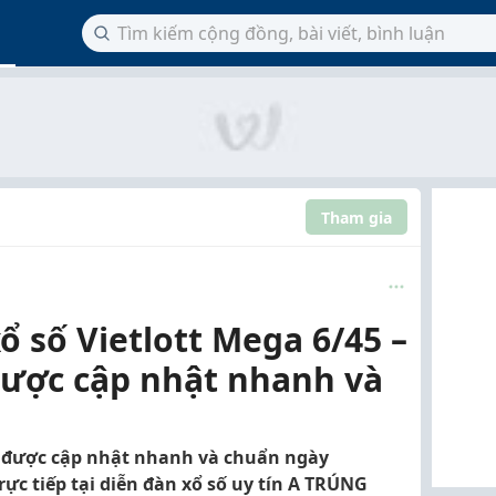
Tham gia
ổ số Vietlott Mega 6/45 –
được cập nhật nhanh và
 được cập nhật nhanh và chuẩn ngày
rực tiếp tại diễn đàn xổ số uy tín A TRÚNG