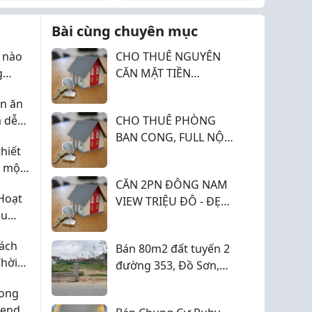
ng Bất động sản Đất
ngay)
 xin cập nhật bảng
Bài cùng chuyên mục
 đất khu i mỹ phướ...
 nào
CHO THUÊ NGUYÊN
g
CĂN MẶT TIỀN
h sản?
NGUYỄN CÔNG TRỨ, P.
ên ăn
BẾN THÀNH (Q.1 CŨ) .
 dễ
CHO THUÊ PHÒNG
cho
BAN CONG, FULL NỘI
hiết
THẤT PHAN ANH, P.
ể một
PHÚ THẠNH (TÂN PHÚ
ệc tìm
CĂN 2PN ĐÔNG NAM
CŨ) GIÁ 5 TRIỆU.
Hoạt
VIEW TRIỆU ĐÔ - ĐẸP
hu
TỪ VỊ TRÍ ĐẾN GIÁ TRỊ
ĐẦU TƯ
ách
Bán 80m2 đất tuyến 2
hời
đường 353, Đồ Sơn,
 Yêu
hải Phòng, gần khu
hong
026
công nghiệp, giá Đt
rend