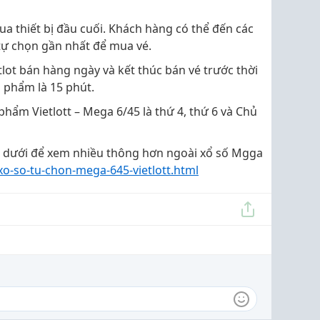
ua thiết bị đầu cuối. Khách hàng có thể đến các
tự chọn gần nhất để mua vé.
tlot bán hàng ngày và kết thúc bán vé trước thời
 phẩm là 15 phút.
hẩm Vietlott – Mega 6/45 là thứ 4, thứ 6 và Chủ
ên dưới để xem nhiều thông hơn ngoài xổ số Mgga
xo-so-tu-chon-mega-645-vietlott.html