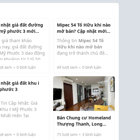
 nhật giá đất đường
Mipec 54 Tố Hữu khi nào
 mỹ phước 3 mới
mở bán? Cập nhật mới
t
nhất
 giá tham khảo
Thông tin
Mipec 54 Tố
n nay, giá đất đường
Hữu khi nào mở bán
 Mỹ Phước 3 dao động
đang trở thành chủ đề
g khoảng từ 2 tỷ 500
được giới đầu tư và
u đồng đến 4 tỷ 500
người mua nhà đặc biệt
ợt xem
0
bình luận
49
lượt xem
0
bình luận
 yếu tố ảnh hưởng
u đồng cho lô đất
quan tâm trong thời gian
giá đất:
m2 (5x30m).
gần đây. Sở hữu vị trí
giá cụ thể sẽ...
 nhật giá đất khu i
“vàng” trên trục Tố Hữu –
phước 3
Lê Văn Lương cùng qu...
 Tin Cập Nhật: Giá
 Khu I Mỹ Phước 3
 Nhất Hiện Tại
Bán Chung cư Homeland
giúp quý khách hàng
Thượng Thanh, Long
ác nhà đầu tư có cái
Biên 60m2, giá 4,68 tỷ
n chính xác nhất, Văn
ợt xem
0
bình luận
75
lượt xem
3
bình luận
(cam kết chuẩn, cần