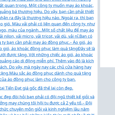
rất quan trọng. Một công ty muốn may áo khoác,
uảng bá thương hiệu. Do vậy, bạn cần phải thiết
hận ra đây là thương hiệu nào. Ngoài ra, thì bạn
o gió. Màu vải phải có liên quan đến công ty, như
logo, màu của ngành…
Một số chất liệu để may áo
ilon, vải micro, vải tricot, vải dù, vải nỉ.
Bạn có
 ty bạn cần phải may áo đồng phục.
– Áo gió, áo
o gió, áo khoác đồng phục làm quà tặng
Đây sẽ là
ời được tặng. Với những chiếc áo gió, áo khoác
uảng cáo di động miễn phí. Thêm vào đó là kích
ách. Do vậy, mà ngày nay các chủ cửa hàng hay
tặng.
Màu sắc áo đồng phục dành cho quà tặng
của áo đồng phục làm cho công ty bạn.
i Tiến Đạt giá gốc đã thế lại còn đẹp.
 đẹp đòi hỏi bạn phải có đội ngũ thiết kế giỏi và
ng may chúng tôi hội tụ được cả 2 yếu tố.
– Đội
 thức chuyên môn giỏi và kinh nghiệm lâu năm