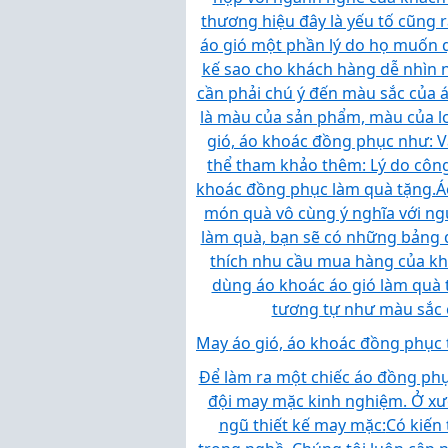
thương hiệu đây là yếu tố cũng 
áo gió một phần lý do họ muốn q
kế sao cho khách hàng dễ nhìn n
cần phải chú ý đến màu sắc của á
là màu của sản phẩm, màu của 
gió, áo khoác đồng phục như: Vải n
thể tham khảo thêm: Lý do công
khoác đồng phục làm quà tặng.
Á
món quà vô cùng ý nghĩa với ngư
làm quà, bạn sẽ có những bảng q
thích nhu cầu mua hàng của kh
dùng áo khoác áo gió làm quà 
tương tự như màu sắc 
May áo gió, áo khoác đồng phục tạ
Để làm ra một chiếc áo đồng phục
đội may mặc kinh nghiệm. Ở xưở
ngũ thiết kế may mặc:
Có kiến