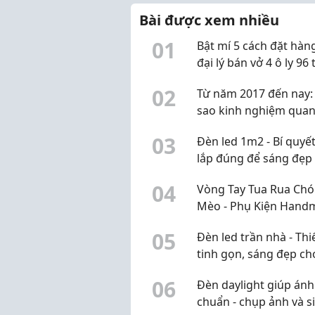
doanh đa ngành nghề.
thổ cư).
Bài được xem nhiều
✅ Vị trí...
0
1
Bật mí 5 cách đặt hàng
đại lý bán vở 4 ô ly 96
giá sỉ và rẻ nhất
0
2
Từ năm 2017 đến nay: 
sao kinh nghiệm qua
trọng khi lựa chọn vật
0
3
Đèn led 1m2 - Bí quyế
chống ẩm?
lắp đúng để sáng đẹp
2026
0
4
Vòng Tay Tua Rua Chó
Mèo - Phụ Kiện Hand
Dễ Thương
0
5
Đèn led trần nhà - Thi
tinh gọn, sáng đẹp ch
không gian 2026
0
6
Đèn daylight giúp ánh
chuẩn - chụp ảnh và s