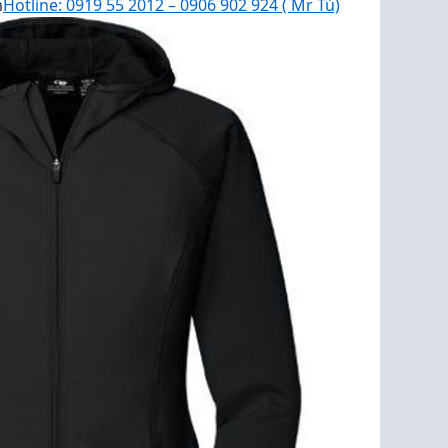
m
Hotline: 0919 55 2012 – 0906 902 924 ( Mr Tú)