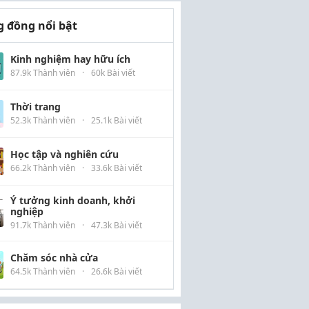
 đồng nổi bật
Kinh nghiệm hay hữu ích
87.9k Thành viên
·
60k Bài viết
Thời trang
52.3k Thành viên
·
25.1k Bài viết
Học tập và nghiên cứu
66.2k Thành viên
·
33.6k Bài viết
Ý tưởng kinh doanh, khởi
nghiệp
91.7k Thành viên
·
47.3k Bài viết
Chăm sóc nhà cửa
64.5k Thành viên
·
26.6k Bài viết