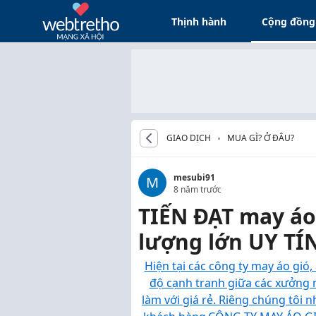
Thịnh hành
Cộng đồng
GIAO DỊCH
MUA GÌ? Ở ĐÂU?
mesubi91
M
8 năm trước
TIẾN ĐẠT may áo
lượng lớn UY TÍ
Hiện tại các công ty may áo gió
độ cạnh tranh giữa các xưởng
làm với giá rẻ. Riêng chúng tôi