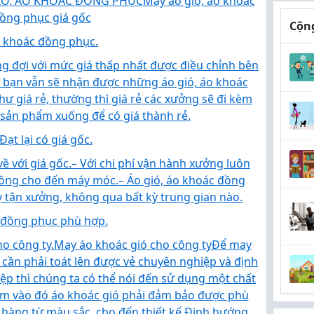
IÓ, ÁO KHOÁC ĐỒNG PHỤC
May áo gió, áo khoác
ồng phục giá gốc
Cộng
áo khoác đồng phục.
 đợi với mức giá thấp nhất được điều chỉnh bên
mà bạn vẫn sẽ nhận được những áo gió, áo khoác
ư giá rẻ, thường thì giá rẻ các xưởng sẽ đi kèm
 sản phẩm xuống để có giá thành rẻ.
t lại có giá gốc.
ề với giá gốc.
– Với chi phí vận hành xưởng luôn
 công cho đến máy móc.
– Áo gió, áo khoác đồng
tận xưởng, không qua bất kỳ trung gian nào.
c đồng phục phù hợp.
o công ty.
May áo khoác gió cho công ty
Để may
 cần phải toát lên được vẻ chuyên nghiệp và định
ệp thì chúng ta có thể nói đến sử dụng một chất
hêm vào đó áo khoác gió phải đảm bảo được phù
hàng từ màu sắc, cho đến thiết kế.
Định hướng