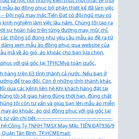
nhập và học hỏi những kiến thức mới nhất về thời
ột mẫu áo đồng phục bộ phận thiết kế đã làm việc
.
– Đội ngũ may mặc:
Tiến Đạt có đội ngũ may có
ó kinh nghiệm làm việc lâu năm. Chúng tôi tạo ra
với sự hoàn hảo trên từng đường may, mũi chỉ.
các thông số đúng như yêu cầu mẫu áo đề ra từ
ễ dàng xem mẫu áo đồng phục qua website của
mẫu mã về áo gió, áo khoác cho bạn lựa chọn.
phục với giá gốc tại TPHCMvà toàn quốc.
 hàng trên 63 tỉnh thành cả nước. Nếu bạn ở
xưởng để trao đổi. Còn ở những tỉnh thành khác,
ổi qua các kênh liên hệ.
Khi khách hàng đặt tại
úng tôi sẽ giao hàng đúng thời hạn, đúng chất
húng tôi còn tư vấn và giúp bạn lên mẫu áo miễn
may áo khoác, áo gió đồng phục với giá gốc tại
 tư vấn chi tiết.
———————————————-
 hệ:
Công Ty TNHH TMSX May Mặc TIẾN ĐẠT
936/9
, Quận Tân Bình, TP.HCM
Email: