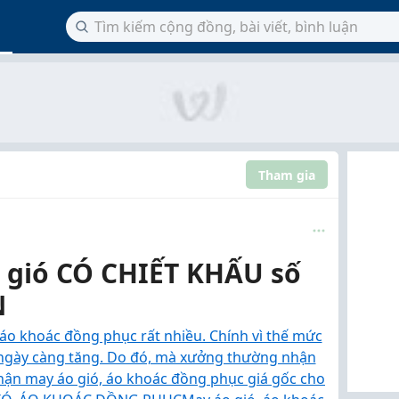
Tham gia
 gió CÓ CHIẾT KHẤU số
N
, áo khoác đồng phục rất nhiều. Chính vì thế mức
 ngày càng tăng. Do đó, mà xưởng thường nhận
 nhận may áo gió, áo khoác đồng phục giá gốc cho