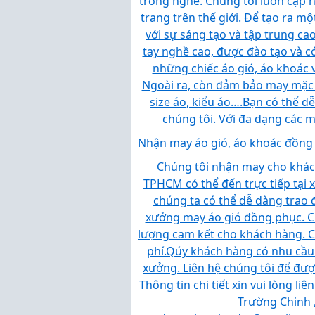
trong nghề. Chúng tôi luôn cập 
trang trên thế giới. Để tạo ra m
với sự sáng tạo và tập trung cao
tay nghề cao, được đào tạo và c
những chiếc áo gió, áo khoác 
Ngoài ra, còn đảm bảo may mặc 
size áo, kiểu áo….
Bạn có thể d
chúng tôi. Với đa dạng các 
Nhận may áo gió, áo khoác đồng 
Chúng tôi nhận may cho khách
TPHCM có thể đến trực tiếp tại 
chúng ta có thể dễ dàng trao đ
xưởng may áo gió đồng phục. Ch
lượng cam kết cho khách hàng. C
phí.
Qúy khách hàng có nhu cầu 
xưởng. Liên hệ chúng tôi để được
Thông tin chi tiết xin vui lòng liên
Trường Chinh 