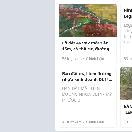
Hìn
Leg
Chợ
Leg
"du
tại
thu
Lô đất 467m2 mặt tiền
đầu
15m, có thổ cư, đường
từ r
bê tông tận đất, đất
58
lượt xem
0
bình luận
56
lư
mới
vuông đẹp
nhậ
hiện
Bán đất mặt tiền đường
nhựa kinh doanh DL14
mỹ phước 3
BÁN ĐẤT MẶT TIỀN
ĐƯỜNG NHỰA DL14 - MỸ
PHƯỚC 3
BÁN
Đất đẹp, vị trí đắc địa
TIỀ
ngay khu dân cư đông
ĐÀ 
đúc, rất thích hợp xây
45
lượt xem
0
bình luận
101
l
TIỀ
kiot, văn phòng hoặc kinh
✅ Diện tích: 150m2 (Full