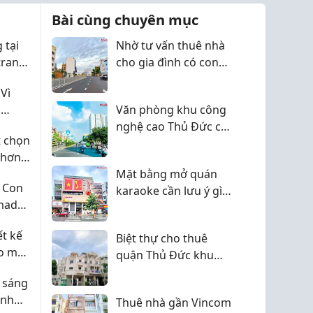
Vị trí: Phúc Đạt Tower –
Bài cùng chuyên mục
159 Quốc lộ 1K, Đông
Hòa, Dĩ An
 tại
Nhờ tư vấn thuê nhà
Ngay trục Phạm Văn
 trang
cho gia đình có con
Đồng – di chuyển Thủ
nhỏ chọn khu nào
Đức, Bình Thạnh cực
Vì
nhanh
n
Văn phòng khu công
Thông tin căn hộ:
 liệu
nghệ cao Thủ Đức có
* D...
t chọn
lựa chọn nào tốt
 hơn
Mặt bằng mở quán
 Con
karaoke cần lưu ý gì
made
về vị trí
ết kế
Biệt thự cho thuê
o mọi
quận Thủ Đức khu
nào yên tĩnh
 sáng
inh
Thuê nhà gần Vincom