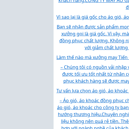
khách hàng.
CÔNG TY MAY ÁO G
đ
Vì sao lại là giá gốc cho áo gió, 
Bạn sẽ nhận được sản phẩm mong
xưởng gọi là giá gốc. Vì vậy, 
đồng phục chất lượng. Không nh
với giảm chất lượng
Làm thế nào mà xưởng may Tiến Đạ
– Chúng tôi có nguồn vải nhập v
được tối ưu tốt nhất từ nhân
phục khách hàng sẽ được may 
Tư vấn lựa chọn áo gió, áo khoá
– Áo gió, áo khoác đồng phục ch
áo gió, áo khoác cho công ty bạn
hướng thương hiệu.
Chuyên nghi
liệu không nên quá rẻ tiền. T
hợp với ngành nghề của khách 