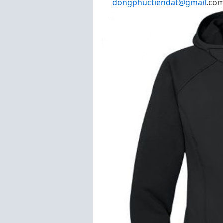
dongphuctiendat
@gmail
.co