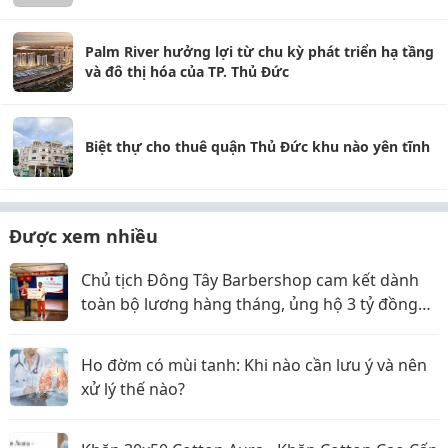
Palm River hưởng lợi từ chu kỳ phát triển hạ tầng
và đô thị hóa của TP. Thủ Đức
Biệt thự cho thuê quận Thủ Đức khu nào yên tĩnh
Được xem nhiều
Chủ tịch Đông Tây Barbershop cam kết dành
toàn bộ lương hàng tháng, ủng hộ 3 tỷ đồng
cho Hội Chữ thập đỏ TP.HCM
Ho đờm có mùi tanh: Khi nào cần lưu ý và nên
xử lý thế nào?