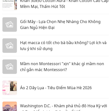
Khăn 30x50 Cotton Aura - Khăn Cotton Cao Cấp
Mềm Mại, Thấm Hút Tốt
Gối Mây - Lựa Chọn Nhẹ Nhàng Cho Không
Gian Ngủ Hiện Đại
Hạt macca có tốt cho bà bầu không? Lợi ích và
lưu ý khi sử dụng
Mầm non Montessori "xịn" khác gì mầm non
chỉ gắn mác Montessori?
Áo 2 Dây Lụa - Tiêu Điểm Mùa Hè 2026
Washington D.C. - Khám phá thủ đô Hoa Kỳ với