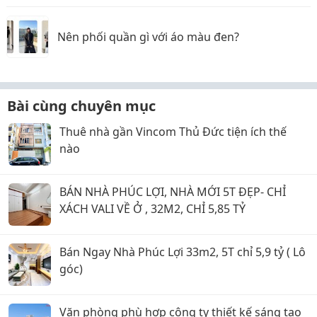
Nên phối quần gì với áo màu đen?
Bài cùng chuyên mục
Thuê nhà gần Vincom Thủ Đức tiện ích thế
nào
BÁN NHÀ PHÚC LỢI, NHÀ MỚI 5T ĐẸP- CHỈ
XÁCH VALI VỀ Ở , 32M2, CHỈ 5,85 TỶ
Bán Ngay Nhà Phúc Lợi 33m2, 5T chỉ 5,9 tỷ ( Lô
góc)
Văn phòng phù hợp công ty thiết kế sáng tạo