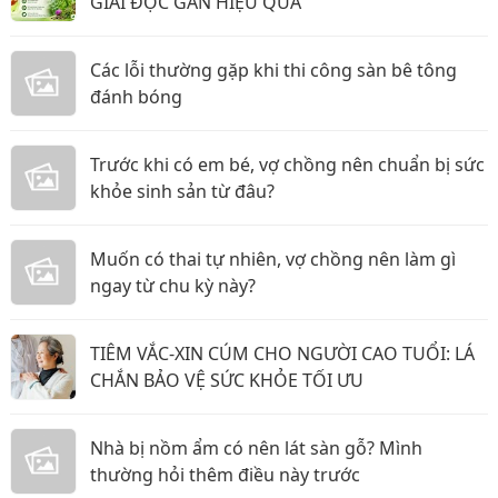
GIẢI ĐỘC GAN HIỆU QUẢ
Các lỗi thường gặp khi thi công sàn bê tông
đánh bóng
Trước khi có em bé, vợ chồng nên chuẩn bị sức
khỏe sinh sản từ đâu?
Muốn có thai tự nhiên, vợ chồng nên làm gì
ngay từ chu kỳ này?
TIÊM VẮC-XIN CÚM CHO NGƯỜI CAO TUỔI: LÁ
CHẮN BẢO VỆ SỨC KHỎE TỐI ƯU
Nhà bị nồm ẩm có nên lát sàn gỗ? Mình
thường hỏi thêm điều này trước