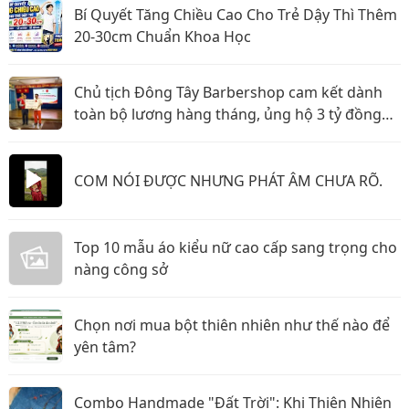
Bí Quyết Tăng Chiều Cao Cho Trẻ Dậy Thì Thêm
20-30cm Chuẩn Khoa Học
Chủ tịch Đông Tây Barbershop cam kết dành
toàn bộ lương hàng tháng, ủng hộ 3 tỷ đồng
cho Hội Chữ thập đỏ TP.HCM
COM NÓI ĐƯỢC NHƯNG PHÁT ÂM CHƯA RÕ.
Top 10 mẫu áo kiểu nữ cao cấp sang trọng cho
nàng công sở
Chọn nơi mua bột thiên nhiên như thế nào để
yên tâm?
Combo Handmade "Đất Trời": Khi Thiên Nhiên