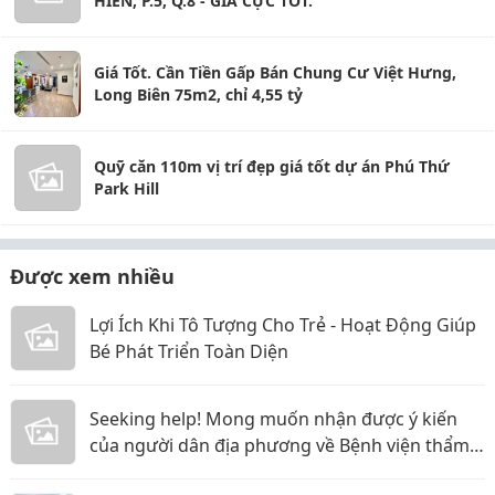
HIỂN, P.5, Q.8 - GIÁ CỰC TỐT.
Giá Tốt. Cần Tiền Gấp Bán Chung Cư Việt Hưng,
Long Biên 75m2, chỉ 4,55 tỷ
Quỹ căn 110m vị trí đẹp giá tốt dự án Phú Thứ
Park Hill
Được xem nhiều
Lợi Ích Khi Tô Tượng Cho Trẻ - Hoạt Động Giúp
Bé Phát Triển Toàn Diện
Seeking help! Mong muốn nhận được ý kiến
của người dân địa phương về Bệnh viện thẩm
mỹ Gangwhoo và bác sĩ Lê Ngọc Tuấn Anh