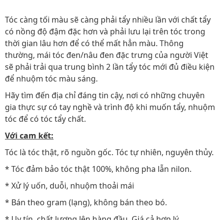
Tóc càng tối màu sẽ càng phải tẩy nhiều lần với chất tẩy
có nồng độ đậm đặc hơn và phải lưu lại trên tóc trong
thời gian lâu hơn để có thể mất hẳn màu. Thông
thường, mái tóc đen/nâu đen đặc trưng của người Việt
sẽ phải trải qua trung bình 2 lần tẩy tóc mới đủ điều kiện
để nhuộm tóc màu sáng.
Hãy tìm đến địa chỉ đáng tin cậy, nơi có những chuyên
gia thực sự có tay nghề và trình độ khi muốn tẩy, nhuộm
tóc để có tóc tẩy chất.
Với cam kết:
Tóc là tóc thật, rõ nguồn gốc. Tóc tự nhiên, nguyên thủy.
* Tóc đảm bảo tóc thật 100%, không pha lẫn nilon.
* Xử lý uốn, duỗi, nhuộm thoải mái
* Bán theo gram (lạng), không bán theo bó.
* Uy tín, chất lượng lên hàng đầu. Giá cả hợp lý.