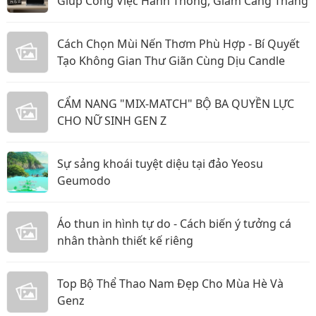
Giúp Công Việc Hanh Thông, Giảm Căng Thẳng
Cách Chọn Mùi Nến Thơm Phù Hợp - Bí Quyết
Tạo Không Gian Thư Giãn Cùng Dịu Candle
CẨM NANG "MIX-MATCH" BỘ BA QUYỀN LỰC
CHO NỮ SINH GEN Z
Sự sảng khoái tuyệt diệu tại đảo Yeosu
Geumodo
Áo thun in hình tự do - Cách biến ý tưởng cá
nhân thành thiết kế riêng
Top Bộ Thể Thao Nam Đẹp Cho Mùa Hè Và
Genz