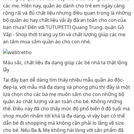
các mẹ. Hiện nay, quần áo dành cho trẻ em ngày càng
rộng rãi và đủ chất liệu nhưng điều quan trọng là những
bộ quần áo hay chất liệu vải ấy đã an toàn cho con của
bạn chưa? Đến với TUTUPETTI Quang Trung, quận Gò
Vấp - Shop thời trang uy tín và chất lượng giúp các mẹ
an tâm mua sắm quần áo cho con nhé.
Màu sắc, chất liệu đa dạng giúp các bé nhà ta thật lộng
lẫy
Tại đây bạn dễ dàng tìm thấy nhiều mẫu quần áo độc-
đẹp-lạ, với mẫu mã đa dạng và phong phú thì đây là một
lựa chọn cho các bà mẹ muốn sắm cho con những bộ
quần áo chất lượng và an toàn cho bé. Không những
thế. Điều này đã cho thấy mức độ phổ biến ở độ tuổi mà
shop muốn nhấm tới khá là đa dạng, vì vậy bạn có thể
dẫn bé đi shopping mà không cần phải lo lắng về size
cho bé. Nếu Ba & Mẹ không hài lòng với sản phẩm đã