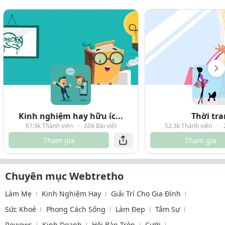
Kinh nghiệm hay hữu íc...
Thời tr
87.9k Thành viên
·
60k Bài viết
52.3k Thành viên
·
Tham gia
Tham gia
Chuyên mục Webtretho
Làm Mẹ
Kinh Nghiệm Hay
Giải Trí Cho Gia Đình
Sức Khoẻ
Phong Cách Sống
Làm Đẹp
Tâm Sự
Reviews
Kinh Doanh
Hội Bàn Tròn
Cưới