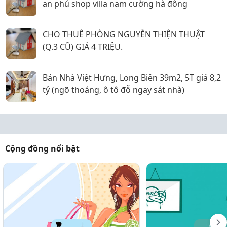
an phú shop villa nam cường hà đông
CHO THUÊ PHÒNG NGUYỄN THIỆN THUẬT
(Q.3 CŨ) GIÁ 4 TRIỆU.
Bán Nhà Việt Hưng, Long Biên 39m2, 5T giá 8,2
tỷ (ngõ thoáng, ô tô đỗ ngay sát nhà)
Cộng đồng nổi bật