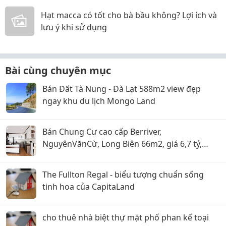
Hạt macca có tốt cho bà bầu không? Lợi ích và
lưu ý khi sử dụng
Bài cùng chuyên mục
Bán Đất Tà Nung - Đà Lạt 588m2 view đẹp
ngay khu du lịch Mongo Land
Bán Chung Cư cao cấp Berriver,
NguyênVănCừ, Long Biên 66m2, giá 6,7 tỷ,
tặng nội thất
The Fullton Regal - biểu tượng chuẩn sống
tinh hoa của CapitaLand
cho thuê nhà biệt thự mặt phố phan kế toại