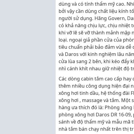
dùng và có tính thẩm mỹ cao. Nhi
bởi vậy cần dùng chất liệu kính t
người sử dụng. Hãng Govern, Dar
có khả năng chịu lực, chịu nhiệt t
khi vỡ lẽ sẽ vỡ thành mảnh mập 
loại. ngoại giả phần cửa của ph
tiêu chuẩn phải bảo đảm vừa dễ d
và Daros với kinh nghiệm lâu n
cửa lùa sang 2 bên, khi kéo đẩy kh
nhì cánh khít nhau giữ nhiệt độ 
Các dòng cabin tắm cao cấp hay 
thêm nhiều công dụng hiện đại 
xông hơi tinh dầu, hệ thống đài F
xông hơi , massage và tắm. Một 
hàng ưa thích đó là: Phòng xông 
phòng xông hơi Daros DR 16-09, 
sánh về độ thẩm mỹ và mẫu mã th
nhà tắm bán chạy nhất trên thị t