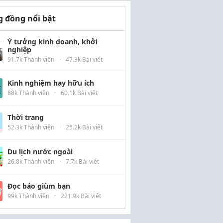
 đồng nổi bật
Ý tưởng kinh doanh, khởi
nghiệp
91.7k Thành viên
·
47.3k Bài viết
Kinh nghiệm hay hữu ích
88k Thành viên
·
60.1k Bài viết
Thời trang
52.3k Thành viên
·
25.2k Bài viết
Du lịch nước ngoài
26.8k Thành viên
·
7.7k Bài viết
Đọc báo giùm bạn
99k Thành viên
·
221.9k Bài viết