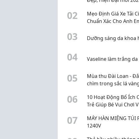
0
2
Mẹo Định Giá Xe Tải C
Chuẩn Xác Cho Anh E
Không Bị Bắt Bài, Ép G
0
3
Dưỡng sáng da khoa 
0
4
Vaseline làm trắng da
0
5
Mùa thu Đài Loan - Đ
chìm trong sắc lá vàn
lãng mạn
0
6
10 Hoạt Động Bổ Ích 
Trẻ Giúp Bé Vui Chơi 
Phát Triển Kỹ Năng
0
7
MÁY HÀN MIỆNG TÚI 
1240V