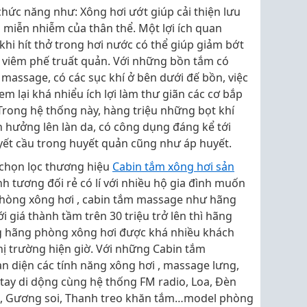
chức năng như: Xông hơi ướt giúp cải thiện lưu
miễn nhiễm của thân thể. Một lợi ích quan
khi hít thở trong hơi nước có thể giúp giảm bớt
à viêm phế truất quản. Với những bồn tắm có
 massage, có các sục khí ở bên dưới đế bồn, việc
m lại khá nhiểu ích lợi làm thư giãn các cơ bắp
 Trong hệ thống này, hàng triệu những bọt khí
 hưởng lên làn da, có công dụng đáng kể tới
ết cầu trong huyết quản cũng như áp huyết.
 chọn lọc thương hiệu
Cabin tắm xông hơi sản
nh tương đối rẻ có lí với nhiều hộ gia đình muốn
òng xông hơi , cabin tắm massage như hãng
i giá thành tầm trên 30 triệu trở lên thì hãng
g hãng phòng xông hơi được khá nhiều khách
hị trường hiện giờ. Với những Cabin tắm
n diện các tính năng xông hơi , massage lưng,
 tay di dộng cùng hệ thống FM radio, Loa, Đèn
đồ, Gương soi, Thanh treo khăn tắm…model phòng