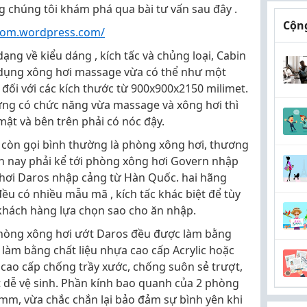
 chúng tôi khám phá qua bài tư vấn sau đây .
Cộng
com.wordpress.com/
ng về kiểu dáng , kích tấc và chủng loại, Cabin
dụng xông hơi massage vừa có thể như một
ối với các kích thước từ 900x900x2150 milimet.
ng có chức năng vừa massage và xông hơi thì
ật và bên trên phải có nóc đậy.
còn gọi bình thường là phòng xông hơi, thương
ện nay phải kể tới phòng xông hơi Govern nhập
hơi Daros nhập cảng từ Hàn Quốc. hai hãng
u có nhiều mẫu mã , kích tấc khác biệt để tùy
hách hàng lựa chọn sao cho ăn nhập.
hòng xông hơi ướt Daros đều được làm bằng
 làm bằng chất liệu nhựa cao cấp Acrylic hoặc
cao cấp chống trầy xước, chống suôn sẻ trượt,
 dễ vệ sinh. Phần kính bao quanh của 2 phòng
8mm, vừa chắc chắn lại bảo đảm sự bình yên khi