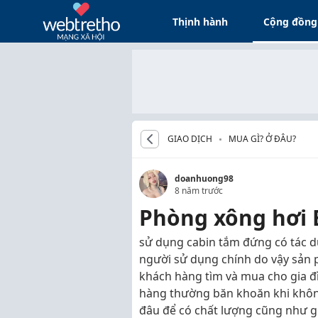
Thịnh hành
Cộng đồng
GIAO DỊCH
MUA GÌ? Ở ĐÂU?
doanhuong98
8 năm trước
Phòng xông hơi B
sử dụng cabin tắm đứng có tác d
người sử dụng chính do vậy sản 
khách hàng tìm và mua cho gia đ
hàng thường băn khoăn khi khôn
đâu để có chất lượng cũng như gi