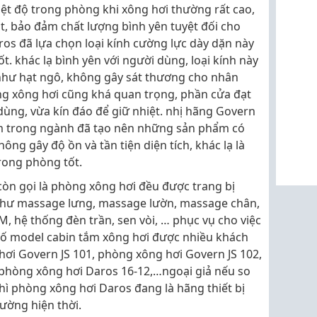
ệt độ trong phòng khi xông hơi thường rất cao,
ốt, bảo đảm chất lượng bình yên tuyệt đối cho
os đã lựa chọn loại kính cường lực dày dặn này
ốt. khác lạ bình yên với người dùng, loại kính này
như hạt ngô, không gây sát thương cho nhân
òng xông hơi cũng khá quan trọng, phần cửa đạt
ùng, vừa kín đáo để giữ nhiệt. nhị hãng Govern
ăm trong ngành đã tạo nên những sản phẩm có
ông gây độ ồn và tần tiện diện tích, khác lạ là
trong phòng tốt.
còn gọi là phòng xông hơi đều được trang bị
như massage lưng, massage lườn, massage chân,
M, hệ thống đèn trần, sen vòi, … phục vụ cho việc
số model cabin tắm xông hơi được nhiều khách
hơi Govern JS 101, phòng xông hơi Govern JS 102,
phòng xông hơi Daros 16-12,…ngoại giả nếu so
ì phòng xông hơi Daros đang là hãng thiết bị
rường hiện thời.