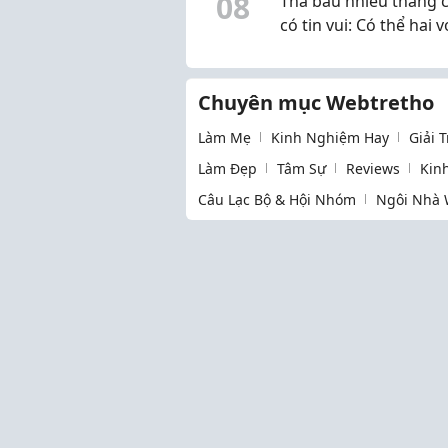
0
8
Thả bầu nhiều tháng 
có tin vui: Có thể hai v
chồng đang hiểu chư
đúng
Chuyên mục Webtretho
Làm Mẹ
Kinh Nghiệm Hay
Giải 
Làm Đẹp
Tâm Sự
Reviews
Kin
Câu Lạc Bộ & Hội Nhóm
Ngôi Nhà 