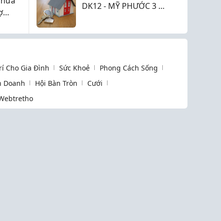
chưa
DK12 - MỸ PHƯỚC 3 -
ợ
VỊ TRÍ ĐẮC ĐỊA
a
Trí Cho Gia Đình
Sức Khoẻ
Phong Cách Sống
h Doanh
Hội Bàn Tròn
Cưới
Webtretho