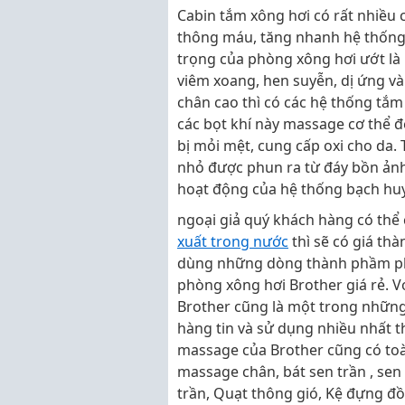
Cabin tắm xông hơi có rất nhiều 
thông máu, tăng nhanh hệ thống 
trọng của phòng xông hơi ướt là 
viêm xoang, hen suyễn, dị ứng v
chân cao thì có các hệ thống tắm
các bọt khí này massage cơ thể đe
bị mỏi mệt, cung cấp oxi cho da.
nhỏ được phun ra từ đáy bồn ảnh
hoạt động của hệ thống bạch huy
ngoại giả quý khách hàng có thể
xuất trong nước
thì sẽ có giá thà
dùng những dòng thành phầm ph
phòng xông hơi Brother giá rẻ. Vớ
Brother cũng là một trong nhữn
hàng tin và sử dụng nhiều nhất t
massage của Brother cũng có toà
massage chân, bát sen trần , sen
trần, Quạt thông gió, Kệ đựng 