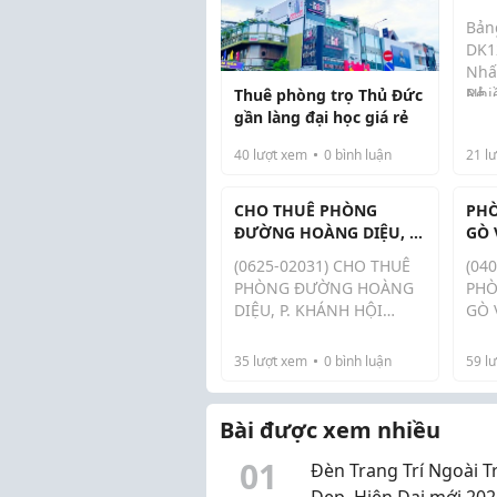
Nhấ
Bản
Rẻ
DK1
Nhấ
Rẻ
Nhi
Thuê phòng trọ Thủ Đức
với 
gần làng đại học giá rẻ
cư 
40
lượt xem
0
bình luận
21
lư
các
như 
đườ
CHO THUÊ PHÒNG
PHÒ
ĐƯỜNG HOÀNG DIỆU, P.
GÒ 
KHÁNH HỘI (QUẬN 4
(0625-02031) CHO THUÊ
(04
CŨ) GIÁ 4 TRIỆU.
PHÒNG ĐƯỜNG HOÀNG
PHÒ
DIỆU, P. KHÁNH HỘI
GÒ 
(QUẬN 4 CŨ) GIÁ 4
TRI
TRIỆU.*****- Liền kề cầu
sát
35
lượt xem
0
bình luận
59
lư
Calmette, cầu Ông Lãnh,
175
cầu Khánh Hội, cầu Kênh
Nhấ
Tẻ, cầu Tân Thuận,
học:
Bài được xem nhiều
Trường Đại học Nguyễn
chí
0
1
Tất Thành...
Định
Đèn Trang Trí Ngoài T
Đẹp, Hiện Đại mới 202