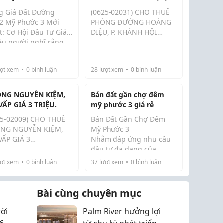
t: Cơ Hội Đầu Tư Giá
KHÁNH HỘI (QUẬN 4
g Giá Đất Đường
(0625-02031) CHO THUÊ
CŨ) GIÁ 4 TRIỆU.
2 Mỹ Phước 3 Mới
PHÒNG ĐƯỜNG HOÀNG
t: Cơ Hội Đầu Tư Giá
DIỆU, P. KHÁNH HỘI
ều người nghĩ rằng,
(QUẬN 4 CŨ) GIÁ 4
một vị trí đắc địa, dân
TRIỆU.*****- Liền kề cầu
đông đúc và đối diện
Calmette, cầu Ông Lãnh,
ợt xem
0
bình luận
28
lượt xem
0
bình luận
 khu công nghiệp lớn
cầu Khánh Hội, cầu Kênh
vậy, giá đất tại
Tẻ, cầu Tân Thuận,
ng DK12 sẽ ...
Trường Đại học Nguyễn
NG NGUYỄN KIỆM,
Bán đất gần chợ đêm
Tất Thành...
VẤP GIÁ 3 TRIỆU.
mỹ phước 3 giá rẻ
05-02009) CHO THUÊ
Bán Đất Gần Chợ Đêm
NG NGUYỄN KIỆM,
Mỹ Phước 3
VẤP GIÁ 3
Nhằm đáp ứng nhu cầu
ỆU.*****- Phòng gần
đầu tư đa dạng của
 bệnh viện Quân Đội
khách hàng, Văn phòng
ợt xem
0
bình luận
37
lượt xem
0
bình luận
, sân bay Tân Sơn
BĐS Đất Việt đang nắm
Vị trí:...
t; gần các trường Đại
giữ các sản phẩm đất
 Công nghiệp 4, Tài
nền vị trí đẹp nhất khu
Bài cùng chuyên mục
nh, Marketing, Đh Gia
vực với thông tin cụ thể
,...
như sau:
rời
Palm River hưởng lợi
6
từ chu kỳ phát triển hạ