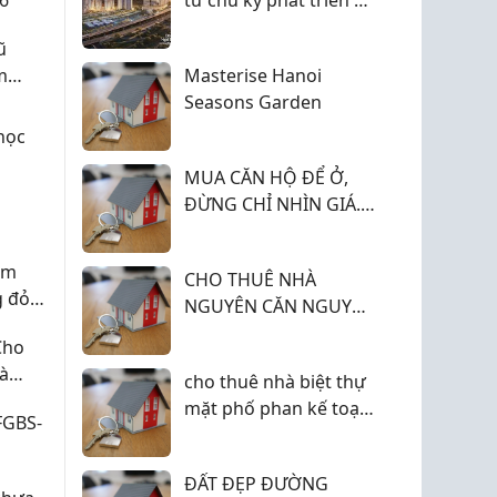
tầng và đô thị hóa của
ũ
TP. Thủ Đức
m
Masterise Hanoi
iá
Seasons Garden
học
MUA CĂN HỘ ĐỂ Ở,
ĐỪNG CHỈ NHÌN GIÁ.
HÃY NHÌN GIÁ TRỊ BẠN
NHẬN ĐƯỢC MỖI
ắm
CHO THUÊ NHÀ
NGÀY
g đỏ
NGUYÊN CĂN NGUYỄN
TẤT THÀNH, P. XÓM
Cho
CHIẾU (Q.4 CŨ) GIÁ 4
Và
cho thuê nhà biệt thự
TRIỆU 500.
mặt phố phan kế toại
FGBS-
an phú shop villa nam
cường hà đông
ĐẤT ĐẸP ĐƯỜNG