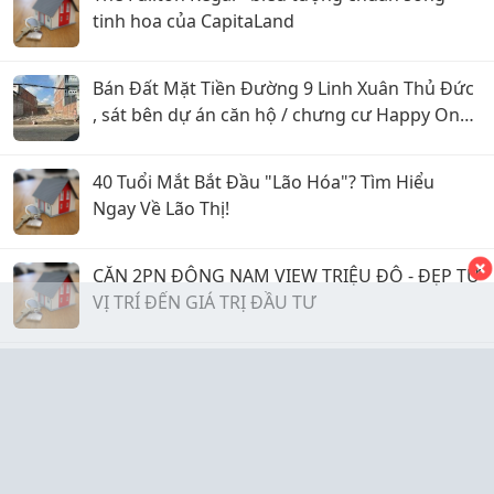
tinh hoa của CapitaLand
Bán Đất Mặt Tiền Đường 9 Linh Xuân Thủ Đức
, sát bên dự án căn hộ / chưng cư Happy One
Sora
40 Tuổi Mắt Bắt Đầu "Lão Hóa"? Tìm Hiểu
Ngay Về Lão Thị!
CĂN 2PN ĐÔNG NAM VIEW TRIỆU ĐÔ - ĐẸP TỪ
VỊ TRÍ ĐẾN GIÁ TRỊ ĐẦU TƯ
CHO THUÊ NGUYÊN TẦNG TRỆT (VỪA Ở VỪA
KINH DOANH, BUÔN BÁN) HẺM XE HƠI CỐNG
QUỲNH, P. BẾN THÀNH (Q.1 CŨ) GIÁ 15 TRIỆU.