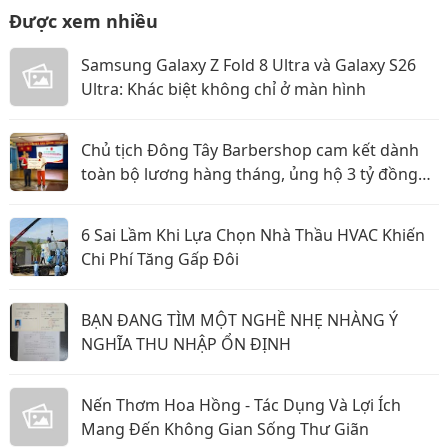
Được xem nhiều
Samsung Galaxy Z Fold 8 Ultra và Galaxy S26
Ultra: Khác biệt không chỉ ở màn hình
Chủ tịch Đông Tây Barbershop cam kết dành
toàn bộ lương hàng tháng, ủng hộ 3 tỷ đồng
cho Hội Chữ thập đỏ TP.HCM
6 Sai Lầm Khi Lựa Chọn Nhà Thầu HVAC Khiến
Chi Phí Tăng Gấp Đôi
BẠN ĐANG TÌM MỘT NGHỀ NHẸ NHÀNG Ý
NGHĨA THU NHẬP ỔN ĐỊNH
Nến Thơm Hoa Hồng - Tác Dụng Và Lợi Ích
Mang Đến Không Gian Sống Thư Giãn