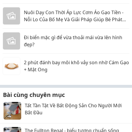
Nuôi Dạy Con Thời Áp Lực Cơm Áo Gạo Tiền -
Nỗi Lo Của Bố Mẹ Và Giải Pháp Giúp Bé Phát
Triển Toàn Diện
Đi biển mặc gì để vừa thoải mái vừa lên hình
đẹp?
2 phút đánh bay môi khô vảy son nhờ Cám Gạo
+ Mật Ong
Bài cùng chuyên mục
Tất Tần Tật Về Bất Động Sản Cho Người Mới
Bắt Đầu
The Fullton Regal - biểu tượng chuẩn sống