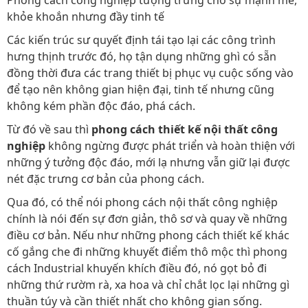
Phong cách công nghiệp tượng trưng cho sự mạnh mẽ,
khỏe khoắn nhưng đầy tinh tế
Các kiến trúc sư quyết định tái tạo lại các công trình
hưng thịnh trước đó, họ tận dụng những ghì có sẵn
đồng thời đưa các trang thiết bị phục vụ cuộc sống vào
để tạo nên không gian hiện đại, tinh tế nhưng cũng
không kém phần độc đáo, phá cách.
Từ đó về sau thì
phong cách thiết kế nội thất công
nghiệp
không ngừng được phát triển và hoàn thiện với
những ý tưởng độc đáo, mới lạ nhưng vẫn giữ lại được
nét đặc trưng cơ bản của phong cách.
Qua đó, có thể nói phong cách nội thất công nghiệp
chính là nói đến sự đơn giản, thô sơ và quay về những
điều cơ bản. Nếu như những phong cách thiết kế khác
cố gắng che đi những khuyết điểm thô mộc thì phong
cách Industrial khuyến khích điều đó, nó gọt bỏ đi
những thứ rườm rà, xa hoa và chỉ chắt lọc lại những gì
thuần túy và cần thiết nhất cho không gian sống.